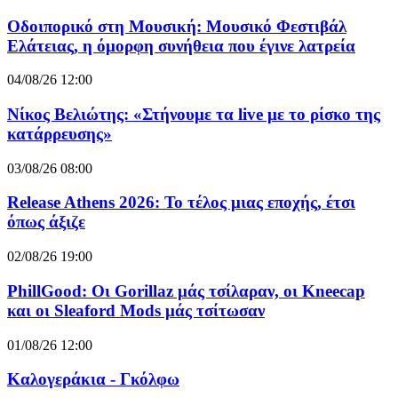
Οδοιπορικό στη Μουσική: Μουσικό Φεστιβάλ
Ελάτειας, η όμορφη συνήθεια που έγινε λατρεία
04/08/26 12:00
Νίκος Βελιώτης: «Στήνουμε τα live με το ρίσκο της
κατάρρευσης»
03/08/26 08:00
Release Athens 2026: Το τέλος μιας εποχής, έτσι
όπως άξιζε
02/08/26 19:00
PhillGood: Οι Gorillaz μάς τσίλαραν, οι Kneecap
και οι Sleaford Mods μάς τσίτωσαν
01/08/26 12:00
Καλογεράκια - Γκόλφω