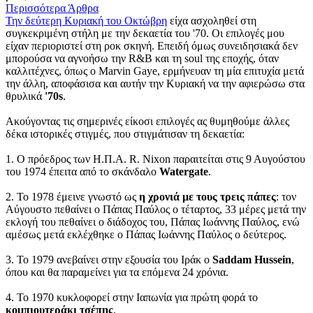
Περισσότερα Άρθρα
Την δεύτερη Κυριακή του Οκτώβρη
είχα ασχοληθεί στη
συγκεκριμένη στήλη με την δεκαετία του '70. Οι επιλογές μου
είχαν περιοριστεί στη ροκ σκηνή. Επειδή όμως συνειδησιακά δεν
μπορούσα να αγνοήσω την R&B και τη soul της εποχής, όταν
καλλιτέχνες, όπως ο Marvin Gaye, ερμήνευαν τη μία επιτυχία μετά
την άλλη, αποφάσισα και αυτήν την Κυριακή να την αφιερώσω στα
θρυλικά
'70s
.
Ακούγοντας τις σημερινές είκοσι επιλογές ας θυμηθούμε άλλες
δέκα ιστορικές στιγμές, που στιγμάτισαν τη δεκαετία:
1. Ο πρόεδρος των Η.Π.Α. R. Nixon παραιτείται στις 9 Αυγούστου
του 1974 έπειτα από το σκάνδαλο
Watergate
.
2. Το 1978 έμεινε γνωστό ως
η χρονιά με τους τρεις πάπες
: τον
Αύγουστο πεθαίνει ο Πάπας Παύλος ο τέταρτος, 33 μέρες μετά την
εκλογή του πεθαίνει ο διάδοχος του, Πάπας Ιωάννης Παύλος, ενώ
αμέσως μετά εκλέχθηκε ο Πάπας Ιωάννης Παύλος ο δεύτερος.
3. Το 1979 ανεβαίνει στην εξουσία του Ιράκ ο
Saddam Hussein
,
όπου και θα παραμείνει για τα επόμενα 24 χρόνια.
4. Το 1970 κυκλοφορεί στην Ιαπωνία για πρώτη φορά το
κομπιουτεράκι τσέπης
.