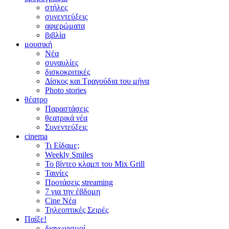
στήλες
συνεντεύξεις
αφιερώματα
βιβλία
μουσική
Νέα
συναυλίες
δισκοκριτικές
Δίσκος και Τραγούδια του μήνα
Photo stories
θέατρο
Παραστάσεις
θεατρικά νέα
Συνεντεύξεις
cinema
Τι Είδαμε;
Weekly Smiles
Το βίντεο κλαμπ του Mix Grill
Ταινίες
Προτάσεις streaming
7 για την έβδομη
Cine Νέα
Τηλεοπτικές Σειρές
Παίξε!
διαγωνισμοί