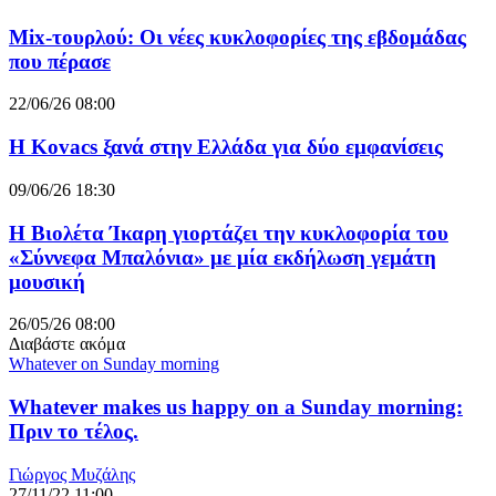
Mix-τουρλού: Οι νέες κυκλοφορίες της εβδομάδας
που πέρασε
22/06/26 08:00
Η Kovacs ξανά στην Ελλάδα για δύο εμφανίσεις
09/06/26 18:30
Η Βιολέτα Ίκαρη γιορτάζει την κυκλοφορία του
«Σύννεφα Μπαλόνια» με μία εκδήλωση γεμάτη
μουσική
26/05/26 08:00
Διαβάστε ακόμα
Whatever on Sunday morning
Whatever makes us happy on a Sunday morning:
Πριν το τέλος.
Γιώργος Μυζάλης
27/11/22 11:00