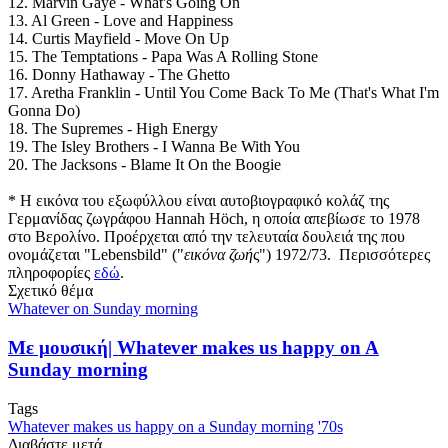
12. Marvin Gaye - What's Going On
13. Al Green - Love and Happiness
14. Curtis Mayfield - Move On Up
15. The Temptations - Papa Was A Rolling Stone
16. Donny Hathaway - The Ghetto
17. Aretha Franklin - Until You Come Back To Me (That's What I'm
Gonna Do)
18. The Supremes - High Energy
19. The Isley Brothers - I Wanna Be With You
20. The Jacksons - Blame It On the Boogie
* Η εικόνα του εξωφύλλου είναι αυτοβιογραφικό κολάζ της
Γερμανίδας ζωγράφου Hannah Höch, η οποία απεβίωσε το 1978
στο Βερολίνο. Προέρχεται από την τελευταία δουλειά της που
ονομάζεται "Lebensbild" ("
εικόνα ζωή
ς") 1972/73. Περισσότερες
πληροφορίες
εδώ
.
Σχετικό θέμα
Whatever on Sunday morning
Με μουσική| Whatever makes us happy on A
Sunday morning
Tags
Whatever makes us happy on a Sunday morning
'70s
Διαβάστε μετά