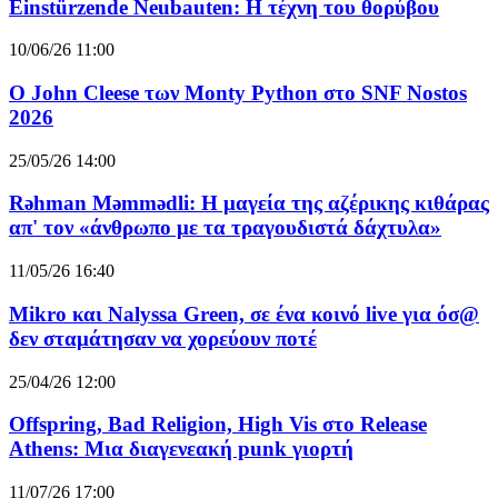
Einstürzende Neubauten: Η τέχνη του θορύβου
10/06/26 11:00
O John Cleese των Monty Python στο SNF Nostos
2026
25/05/26 14:00
Rəhman Məmmədli: Η μαγεία της αζέρικης κιθάρας
απ' τον «άνθρωπο με τα τραγουδιστά δάχτυλα»
11/05/26 16:40
Mikro και Nalyssa Green, σε ένα κοινό live για όσ@
δεν σταμάτησαν να χορεύουν ποτέ
25/04/26 12:00
Offspring, Bad Religion, High Vis στο Release
Athens: Μια διαγενεακή punk γιορτή
11/07/26 17:00