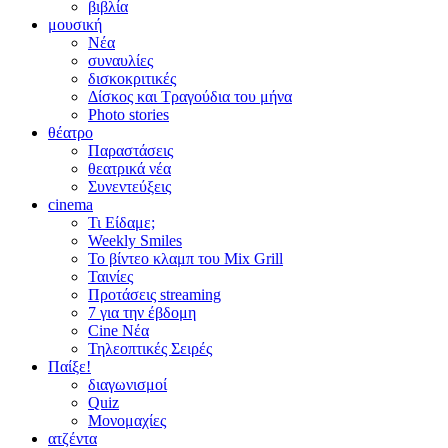
βιβλία
μουσική
Νέα
συναυλίες
δισκοκριτικές
Δίσκος και Τραγούδια του μήνα
Photo stories
θέατρο
Παραστάσεις
θεατρικά νέα
Συνεντεύξεις
cinema
Τι Είδαμε;
Weekly Smiles
Το βίντεο κλαμπ του Mix Grill
Ταινίες
Προτάσεις streaming
7 για την έβδομη
Cine Νέα
Τηλεοπτικές Σειρές
Παίξε!
διαγωνισμοί
Quiz
Μονομαχίες
ατζέντα