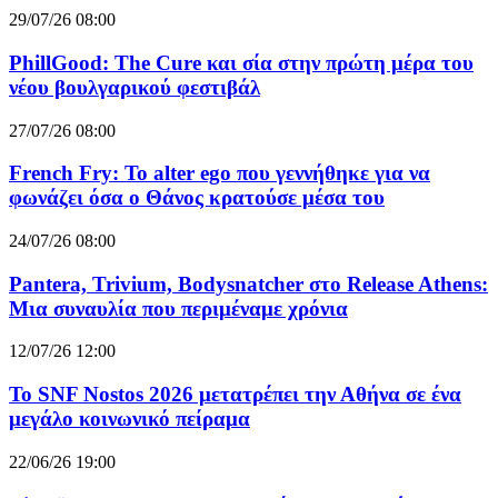
29/07/26 08:00
PhillGood: The Cure και σία στην πρώτη μέρα του
νέου βουλγαρικού φεστιβάλ
27/07/26 08:00
French Fry: Το alter ego που γεννήθηκε για να
φωνάζει όσα ο Θάνος κρατούσε μέσα του
24/07/26 08:00
Pantera, Trivium, Bodysnatcher στο Release Athens:
Μια συναυλία που περιμέναμε χρόνια
12/07/26 12:00
Το SNF Nostos 2026 μετατρέπει την Αθήνα σε ένα
μεγάλο κοινωνικό πείραμα
22/06/26 19:00