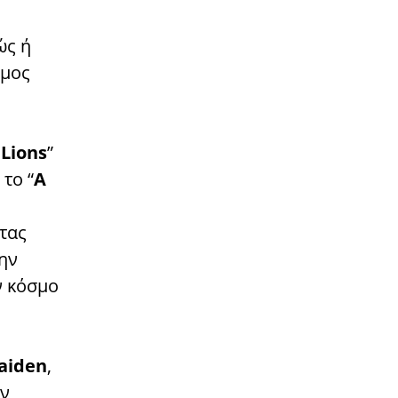
ώς ή
σμος
Lions
”
το “
A
τας
την
ν κόσμο
aiden
,
ην