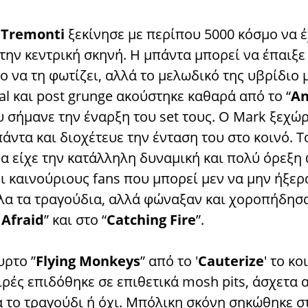
ν
Tremonti
ξεκίνησε με περίπου 5000 κόσμο να 
την κεντρική σκηνή. Η μπάντα μπορεί να έπαιξε
ο να τη φωτίζει, αλλά το μελωδικό της υβρίδιο 
l και post grunge ακούστηκε καθαρά από το “
An
υ σήμανε την έναρξη του set τους. O Mark ξεχώρ
άντα και διοχέτευε την ένταση του στο κοινό. Τ
α είχε την κατάλληλη δυναμική και πολύ όρεξη
ι καινούριους fans που μπορεί μεν να μην ήξερ
όλα τα τραγούδια, αλλά φώναξαν και χοροπήδησ
 Afraid
” και στο “
Catching Fire
”.
υρτο ”
Flying Monkeys
” από το '
Cauterize
' το κο
ρές επιδόθηκε σε επιθετικά mosh pits, άσχετα 
ά το τραγούδι ή όχι. Μπόλικη σκόνη σηκώθηκε σ