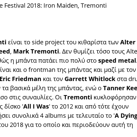
nti
είναι το side project του κιθαρίστα των
Alter
eed
,
Mark Tremonti
. Δεν θυμίζει τόσο τους Alte
αθώς η μπάντα πατάει πιο πολύ στο
speed metal
ίναι και ο frontman της μπάντας και μαζί με τον
Eric Friedman
και τον
Garrett Whitlock
στα dr
 τα βασικά μέλη της μπάντας, ενώ ο
Tanner Ke
σο στις συναυλίες. Οι
Tremonti
κυκλοφόρησαν
 δίσκο '
All I Was
' το 2012 και από τότε έχουν
ει συνολικά 4 albums με τελευταίο το '
A Dyin
 του 2018 για το οποίο και περιοδεύουν αυτή τη