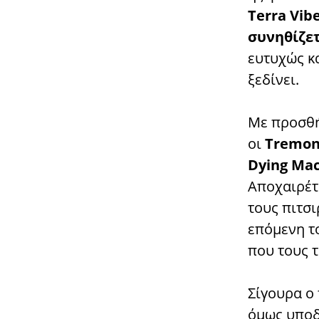
Terra Vib
συνηθίζετ
ευτυχώς κα
ξεδίνει.
Με προσθή
οι
Tremon
Dying Ma
Αποχαιρέτη
τους πιτσι
επόμενη τ
που τους 
Σίγουρα ο 
όμως υποδ