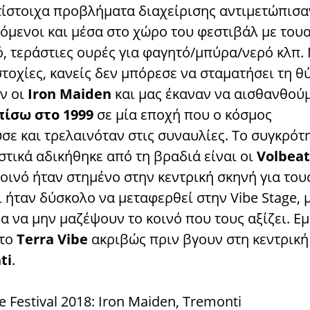
τίστοιχα προβλήματα διαχείρισης αντιμετώπισα
όμενοι και μέσα στο χώρο του φεστιβάλ με του
, τεράστιες ουρές για φαγητό/μπύρα/νερό κλπ. 
στοχίες, κανείς δεν μπόρεσε να σταματήσει τη θ
ν οι
Iron Maiden
και μας έκαναν να αισθανθούμ
πίσω στο 1999
σε μία εποχή που ο κόσμος
σε και τρελαινόταν στις συναυλίες. Το συγκρότ
στικά αδικήθηκε από τη βραδιά είναι οι
Volbeat
οινό ήταν στημένο στην κεντρική σκηνή για του
 ήταν δύσκολο να μεταφερθεί στην Vibe Stage, 
 να μην μαζέψουν το κοινό που τους αξίζει. Εμ
στο
Terra Vibe
ακριβώς πριν βγουν στη κεντρική
ti
.