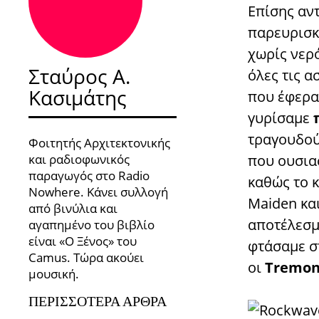
Επίσης αν
παρευρισκ
χωρίς νερό
Σταύρος Α.
όλες τις α
Κασιμάτης
που έφερα
γυρίσαμε
τραγουδού
Φοιτητής Αρχιτεκτονικής
και ραδιοφωνικός
που ουσια
παραγωγός στο Radio
καθώς το κ
Nowhere. Κάνει συλλογή
Maiden και
από βινύλια και
αποτέλεσμα
αγαπημένο του βιβλίο
είναι «Ο Ξένος» του
φτάσαμε 
Camus. Τώρα ακούει
οι
Tremon
μουσική.
ΠΕΡΙΣΣΌΤΕΡΑ ΆΡΘΡΑ