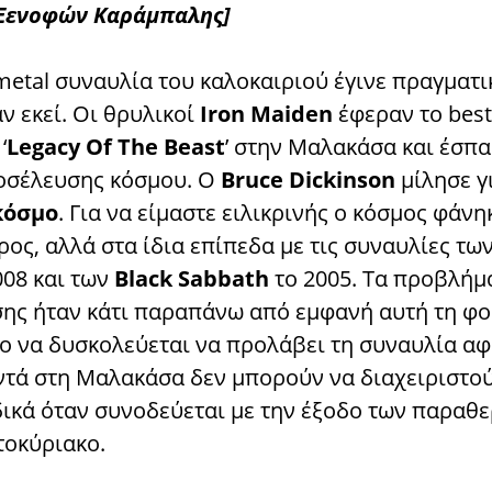
 Ξενοφών Καράμπαλης]
metal συναυλία του καλοκαιριού έγινε πραγματι
ν εκεί. Οι θρυλικοί
Iron Maiden
έφεραν το best
‘
Legacy Of The Beast
’ στην Μαλακάσα και έσπα
οσέλευσης κόσμου. Ο
Bruce Dickinson
μίλησε γ
κόσμο
. Για να είμαστε ειλικρινής ο κόσμος φάνη
ος, αλλά στα ίδια επίπεδα με τις συναυλίες τω
008 και των
Black Sabbath
το 2005. Τα προβλήμ
ης ήταν κάτι παραπάνω από εμφανή αυτή τη φο
ο να δυσκολεύεται να προλάβει τη συναυλία αφ
ντά στη Μαλακάσα δεν μπορούν να διαχειριστο
ιδικά όταν συνοδεύεται με την έξοδο των παραθ
τοκύριακο.