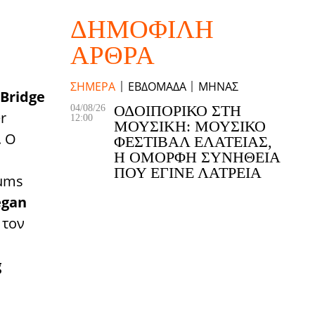
ΔΗΜΟΦΙΛΉ
ΆΡΘΡΑ
ΣΉΜΕΡΑ
ΕΒΔΟΜΆΔΑ
ΜΉΝΑΣ
 Bridge
ΟΔΟΙΠΟΡΙΚΌ ΣΤΗ
04/08/26
r
12:00
ΜΟΥΣΙΚΉ: ΜΟΥΣΙΚΌ
. O
ΦΕΣΤΙΒΆΛ ΕΛΆΤΕΙΑΣ,
Η ΌΜΟΡΦΗ ΣΥΝΉΘΕΙΑ
ΠΟΥ ΈΓΙΝΕ ΛΑΤΡΕΊΑ
ums
egan
 τον
g