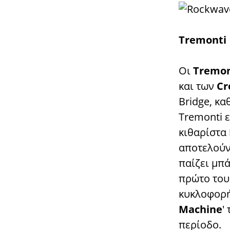
Τremonti
Οι
Tremo
και των
Cr
Bridge, κ
Tremonti ε
κιθαρίστα
αποτελούν
παίζει μπά
πρώτο τους
κυκλοφορήσ
Machine
'
περίοδο.