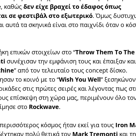
e
, καθώς
δεν είχε βραχεί το έδαφος όπως
αι σε φεστιβάλ στο εξωτερικό
. Όμως δυστυχ
ι αυτά τα σκηνικά είναι στο παιχνίδι όταν ο κό
κη επικών στοιχείων στο “
Throw Them To The 
ti
συνέχισαν την εμφάνιση τους και έπαιξαν και 
chine
” από τον τελευταίο τους concept δίσκο.
σαν το κοινό με το “
Wish You Well
” ξεσηκώνον
ρικάδες στις πρώτες σειρές και λέγοντας πως σ
ους επίσκεψη στη χώρα μας, περιμένουν όλο το
τίμησε στο
Rockwave
.
περισσότερος κόσμος ήταν εκεί για τους
Iron M
έχτηκαν πολύ θετικά τον
Mark Tremonti
και τ