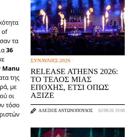
κότητα
 of
σαν τα
ια
36
κε
ΣΥΝΑΥΛΊΕΣ 2026
ν
Manu
RELEASE ATHENS 2026:
ατα της
ΤΟ ΤΈΛΟΣ ΜΙΑΣ
ρά, με
ΕΠΟΧΉΣ, ΈΤΣΙ ΌΠΩΣ
ΆΞΙΖΕ
ού οι
ύν τόσο
ΑΛΈΞΙΟΣ ΑΝΤΩΝΌΠΟΥΛΟΣ
02/08/26 19:00
εριστών