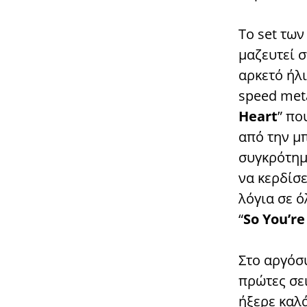
Το set τω
μαζευτεί σ
αρκετό ήλι
speed meta
Heart
” πο
από την μπ
συγκρότημ
να κερδίσε
λόγια σε 
“
So You’re
Στο αργόσ
πρώτες σει
ήξερε καλ