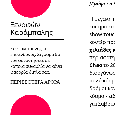
[Γράφει ο
Η μεγάλη 
Ξενοφών
και ήμαστα
Καράμπαλης
show τους 
κοντέρ πρ
Συναυλιομανής και
χιλιάδες 
επικίνδυνος. Σίγουρα θα
περισσότερ
τον συναντήσετε σε
Chao
το 2
κάποια συναυλία να κάνει
φασαρία δίπλα σας.
διοργάνωσ
πολύ κόσμ
ΠΕΡΙΣΣΌΤΕΡΑ ΆΡΘΡΑ
δρόμοι κο
κόσμο - ε
για Σαββα