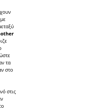
έχουν
 με
μεταξύ
other
ιζε
ο
 ώστε
αν τα
αν στο
ινό στις
αν
το