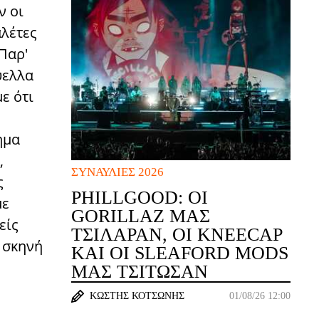
ν οι
αλέτες
Παρ'
ύελλα
ε ότι
ημα
,
ΣΥΝΑΥΛΊΕΣ 2026
ς
PHILLGOOD: ΟΙ
με
GORILLAZ ΜΆΣ
είς
ΤΣΊΛΑΡΑΝ, ΟΙ KNEECAP
 σκηνή
ΚΑΙ ΟΙ SLEAFORD MODS
ΜΆΣ ΤΣΊΤΩΣΑΝ
ΚΩΣΤΉΣ ΚΟΤΣΏΝΗΣ
01/08/26 12:00