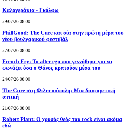
Καλογεράκια - Γκόλφω
29/07/26 08:00
PhillGood: The Cure και σία στην πρώτη μέρα του
νέου βουλγαρικού φεστιβάλ
27/07/26 08:00
French Fry: Το alter ego που γεννήθηκε για να
φωνάζει όσα ο Θάνος κρατούσε μέσα του
24/07/26 08:00
The Cure στη Φιλιππούπολη: Μια διαφορετική
οπτική
21/07/26 08:00
Robert Plant: Ο χρυσός θεός του rock είναι ακόμα
εδώ