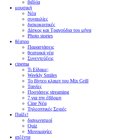
βιβλία
μουσική
Νέα
συναυλίες
δισκοκριτικές
Δίσκος και Τραγούδια του μήνα
Photo stories
θέατρο
Παραστάσεις
θεατρικά νέα
Συνεντεύξεις
cinema
Τι Είδαμε;
Weekly Smiles
Το βίντεο κλαμπ του Mix Grill
Ταινίες
Προτάσεις streaming
7 για την έβδομη
Cine Νέα
Τηλεοπτικές Σειρές
Παίξε!
διαγωνισμοί
Quiz
Μονομαχίες
ατζέντα