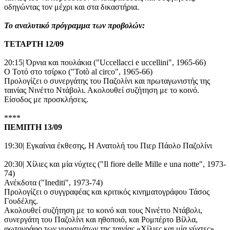
οδηγώντας τον μέχρι και στα δικαστήρια.
Το αναλυτικό πρόγραμμα των προβολών:
ΤΕΤΑΡΤΗ 12/09
20:15| Όρνια και πουλάκια ("Uccellacci e uccellini", 1965-66)
Ο Τοτό στο τσίρκο ("Totò al circo", 1965-66)
Προλογίζει ο συνεργάτης του Παζολίνι και πρωταγωνιστής της
ταινίας Νινέττο Ντάβολι. Ακολουθεί συζήτηση με το κοινό.
Είσοδος με προσκλήσεις.
****
ΠΕΜΠΤΗ 13/09
19:30| Εγκαίνια έκθεσης, Η Ανατολή του Πιερ Πάολο Παζολίνι
20:30| Χίλιες και μία νύχτες ("Il fiore delle Mille e una notte", 1973-
74)
Ανέκδοτα ("Inediti", 1973-74)
Προλογίζει ο συγγραφέας και κριτικός κινηματογράφου Τάσος
Γουδέλης.
Ακολουθεί συζήτηση με το κοινό και τους Νινέττο Ντάβολι,
συνεργάτη του Παζολίνι και ηθοποιό, και Ρομπέρτο Βίλλα,
φωτογράφο των γυρισμάτων της ταινίας «Χίλιες και μία νύχτες».