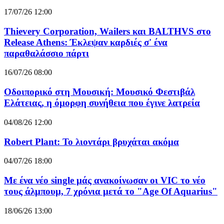
17/07/26 12:00
Thievery Corporation, Wailers και BALTHVS στο
Release Athens: Έκλεψαν καρδιές σ' ένα
παραθαλάσσιο πάρτι
16/07/26 08:00
Οδοιπορικό στη Μουσική: Μουσικό Φεστιβάλ
Ελάτειας, η όμορφη συνήθεια που έγινε λατρεία
04/08/26 12:00
Robert Plant: Το λιοντάρι βρυχάται ακόμα
04/07/26 18:00
Με ένα νέο single μάς ανακοίνωσαν οι VIC το νέο
τους άλμπουμ, 7 χρόνια μετά το "Age Of Aquarius"
18/06/26 13:00