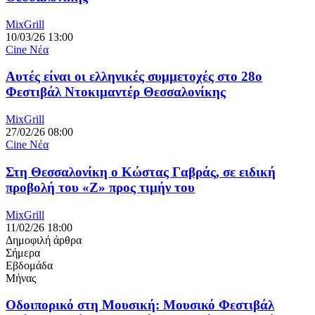
MixGrill
10/03/26 13:00
Cine Νέα
Αυτές είναι οι ελληνικές συμμετοχές στο 28ο
Φεστιβάλ Ντοκιμαντέρ Θεσσαλονίκης
MixGrill
27/02/26 08:00
Cine Νέα
Στη Θεσσαλονίκη ο Κώστας Γαβράς, σε ειδική
προβολή του «Ζ» προς τιμήν του
MixGrill
11/02/26 18:00
Δημοφιλή άρθρα
Σήμερα
Εβδομάδα
Μήνας
Οδοιπορικό στη Μουσική: Μουσικό Φεστιβάλ