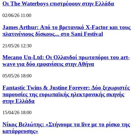
Οι The Waterboys επιστρέφουν στην Ελλάδα
02/06/26 11:00
James Arthur: Από το βρετανικό X-Factor και τους
πλατινένιους δίσκους... στο Sani Festival
21/05/26 12:30
Mecano Un-Ltd: Οι Ολλανδοί πρωτοπόροι του art-
wave για δύο εμφανίσεις στην Αθήνα
05/05/26 18:00
Fantastic Twins & Justine Forever: Δύο ξεχωριστές
παρουσίες της ευρωπαϊκής ηλεκτρονικής σκηνής
στην Ελλάδα
15/04/26 18:00
Νίκος Βελιώτης: «Στήνουμε τα live με το ρίσκο της
κατάρρευσης»