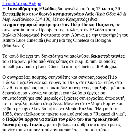
Περισσότερα Άρθρα
Η
Ταινιοθήκη της Ελλάδος
διοργανώνει από τις
12 ως τις 20
Σεπτεμβρίου
στον
θερινό κινηματογράφο Λαΐς
(
Ιερά Οδός 48 &
Μεγ. Αλεξάνδρου 134-136, Μετρό Κεραμεικός)
ένα
κινηματογραφικό αφιέρωμα στον Πιέρ Πάολο Παζολίνι
, σε
συνεργασία με την Πρεσβεία της Ιταλίας στην Ελλάδα και το
Ιταλικό Μορφωτικό Ινστιτούτο στην Αθήνα, με την υποστήριξη του
Ιstituto Luce Cinecittà (Ρώμη) και της Cineteca di Bologna
(Μπολόνια).
Το κοινό θα έχει την δυνατότητα να απολαύσει
δεκαεπτά ταινίες
του Παζολίνι μέσα από νέες κόπιες σε φιλμ 35mm, οι οποίες
τυπώθηκαν από τη Luce Cinecittà και τη Cineteca di Bologna.
Ο συγγραφέας, ποιητής, σκηνοθέτης και σεναριογράφος Πιέρ
Πάολο Παζολίνι εαν και έφυγε, το 1975, σε ηλικία 53 ετών, στο
ζενίθ της καριέρας του, φρικτά δολοφονημένος, πρόλαβε, μέσα σε
δεκατέσσερα χρόνια, να αφήσει ένα πλούσιο έργο, που
σηματοδοτήθηκε από μερικές αξέχαστες συνεργασίες, όπως αυτή
με τη μεγάλη ιταλίδα σταρ Άννα Μανιάνι στο «Μάμα Ρόμα» και
βέβαια με την ελληνίδα υψίφωνο Μαρία Κάλλας. Ήδη από το
1955, όταν εξέδωσε το πρώτο του μυθιστόρημά "Ragazzi di vita",
ο Παζολίνι άρχισε να παίζει τον ρόλο του πιο προκλητικού
διανοητή της Ιταλίας,
με τα βιβλία, τα άρθρα και αργότερα τις
ταινίες του να πυροδοτούν αντιπαραθέσεις και συζητήσεις,