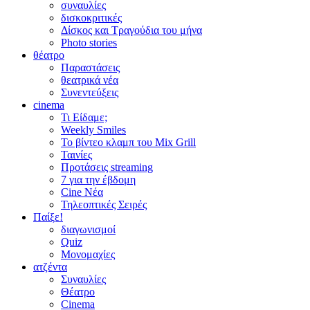
συναυλίες
δισκοκριτικές
Δίσκος και Τραγούδια του μήνα
Photo stories
θέατρο
Παραστάσεις
θεατρικά νέα
Συνεντεύξεις
cinema
Τι Είδαμε;
Weekly Smiles
Το βίντεο κλαμπ του Mix Grill
Ταινίες
Προτάσεις streaming
7 για την έβδομη
Cine Νέα
Τηλεοπτικές Σειρές
Παίξε!
διαγωνισμοί
Quiz
Μονομαχίες
ατζέντα
Συναυλίες
Θέατρο
Cinema