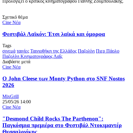
Προλογίζει ο κριτικός κινηματογράφου Γιάννης Ζουμπουλάκης.
Σχετικό θέμα
Cine Νέα
Φεστιβάλ Λαϊκόν: Έτσι λαϊκά και όμορφα
Tags
σινεμά
ταινίες
Ταινιοθήκη της Ελλάδος
Παζολίνι
Πιερ Πάολο
Παζολίνι
Κινηματογράφος Λαΐς
Διαβάστε μετά
Cine Νέα
O John Cleese των Monty Python στο SNF Nostos
2026
MixGrill
25/05/26 14:00
Cine Νέα
"Desmond Child Rocks The Parthenon":
Παγκόσμια πρεμιέρα στο Φεστιβάλ Ντοκιμαντέρ
Θεσσαλονίκης