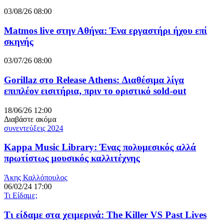
03/08/26 08:00
Matmos live στην Αθήνα: Ένα εργαστήρι ήχου επί
σκηνής
03/07/26 08:00
Gorillaz στο Release Athens: Διαθέσιμα λίγα
επιπλέον εισιτήρια, πριν το οριστικό sold-out
18/06/26 12:00
Διαβάστε ακόμα
συνεντεύξεις 2024
Kappa Music Library: Ένας πολυμεσικός αλλά
πρωτίστως μουσικός καλλιτέχνης
Άκης Καλλόπουλος
06/02/24 17:00
Τι Είδαμε;
Τι είδαμε στα χειμερινά: The Killer VS Past Lives