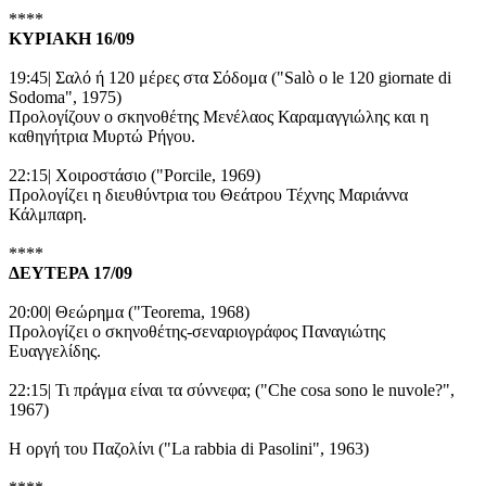
****
ΚΥΡΙΑΚΗ 16/09
19:45| Σαλό ή 120 μέρες στα Σόδομα ("Salò o le 120 giornate di
Sodoma", 1975)
Προλογίζουν ο σκηνοθέτης Μενέλαος Καραμαγγιώλης και η
καθηγήτρια Μυρτώ Ρήγου.
22:15| Xοιροστάσιο ("Porcile, 1969)
Προλογίζει η διευθύντρια του Θεάτρου Τέχνης Μαριάννα
Κάλμπαρη.
****
ΔΕΥΤΕΡΑ 17/09
20:00| Θεώρημα ("Teorema, 1968)
Προλογίζει ο σκηνοθέτης-σεναριογράφος Παναγιώτης
Ευαγγελίδης.
22:15| Τι πράγμα είναι τα σύννεφα; ("Che cosa sono le nuvole?",
1967)
Η οργή του Παζολίνι ("La rabbia di Pasolini", 1963)