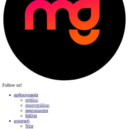
Follow us!
αρθρογραφία
στήλες
συνεντεύξεις
αφιερώματα
βιβλία
μουσική
Νέα