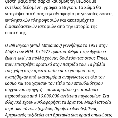
ζεστή μάζα από σάρκα και όμως τη θεωρούμε
εντελώς δεδομένη, γράφει ο Bryson. Το Σώμα θα
γιατρέψει αυτή σας την αδιαφορία με γενναίες δόσεις
εκπληκτικών πληροφοριών και ακαταμάχητα
διασκεδαστικών ιστοριών από την ιστορία της
επιστήμης.
Ο Bill Bryson (Μπιλ Μπράισον) γεννήθηκε το 1951 στην
Αϊόβα των ΗΠΑ. Το 1977 εγκαταστάθηκε στην Αγγλία κι
έμεινε εκεί για πολλά χρόνια, δουλεύοντας στους Times,
πριν επιστρέψει οριστικά στην πατρίδα του. Τα βιβλία
του, χάρη στην πρωτοτυπία και το χιούμορ τους,
αγαπήθηκαν από εκατομμύρια αναγνώστες σε όλο τον
κόσμο και του χάρισαν τον τίτλο του σπουδαιότερου
σύγχρονου αφηγητή – συγκεκριμένα έχει πουλήσει
περισσότερα από 16.000.000 αντίτυπα παγκοσμίως. Στα
ελληνικά έχουν κυκλοφορήσει τα έργα του Μικρή ιστορία
περί των πάντων (σχεδόν) (βραβείο Aventis), Ένας
Αμερικανός ταξιδεύει στη Βρετανία (και κρατά σημειώσεις