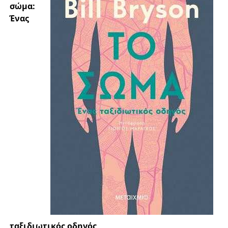
σώμα:
Ένας
ταξιδιωτικός οδηγός