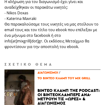
Η κλήρωση για τον διαγωνισμό έχει γίνει και
αναδείχθηκαν οι παρακάτω νικητές:
- Nikos Doxas
- Katerina Mavraki
Θα παρακαλούσαμε τους νικητές να μας στείλουν το
email τους και τον τίτλο του ebook που επέλεξαν με
ένα μήνυμα στο facebook ή στο
info[at]mixgrill[dot]gr. Οι εκδόσεις Μεταίχμιο θα
φροντίσουν για την αποστολή του ebook.
ΣΧΕΤΙΚΌ ΘΈΜΑ
/
ΔΙΑΓΩΝΙΣΜΟΊ
ΤΟ ΒΊΝΤΕΟ ΚΛΑΜΠ ΤΟΥ MIX GRILL
ΒΊΝΤΕΟ ΚΛΑΜΠ THE PODCAST:
ΟΙ ΒΙΝΤΕΟΚΛΆΜΠΕΡΣ ΑΝΑ-
ΜΕΤΡΟΎΝ ΤΙΣ «ΏΡΕΣ» &
ΔΙΑΓΩΝΙΣΜΌΣ