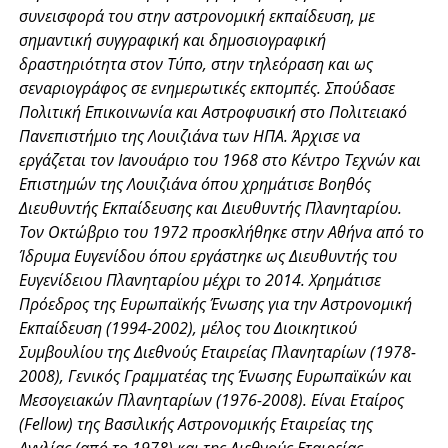
συνεισφορά του στην αστρονομική εκπαίδευση, με
σημαντική συγγραφική και δημοσιογραφική
δραστηριότητα στον Τύπο, στην τηλεόραση και ως
σεναριογράφος σε ενημερωτικές εκπομπές. Σπούδασε
Πολιτική Επικοινωνία και Αστροφυσική στο Πολιτειακό
Πανεπιστήμιο της Λουιζιάνα των ΗΠΑ. Άρχισε να
εργάζεται τον Ιανουάριο του 1968 στο Κέντρο Τεχνών και
Επιστημών της Λουιζιάνα όπου χρημάτισε Βοηθός
Διευθυντής Εκπαίδευσης και Διευθυντής Πλανηταρίου.
Τον Οκτώβριο του 1972 προσκλήθηκε στην Αθήνα από το
Ίδρυμα Ευγενίδου όπου εργάστηκε ως Διευθυντής του
Ευγενίδειου Πλανηταρίου μέχρι το 2014. Χρημάτισε
Πρόεδρος της Ευρωπαϊκής Ένωσης για την Αστρονομική
Εκπαίδευση (1994-2002), μέλος του Διοικητικού
Συμβουλίου της Διεθνούς Εταιρείας Πλανηταρίων (1978-
2008), Γενικός Γραμματέας της Ένωσης Ευρωπαϊκών και
Μεσογειακών Πλανηταρίων (1976-2008). Είναι Εταίρος
(Fellow) της Βασιλικής Αστρονομικής Εταιρείας της
Αγγλίας (από το 1978) και της Διεθνούς Εταιρείας