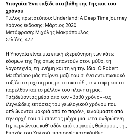
Υπογαία: Ένα ταξίδι στα βάθη της Γης και του
χρόνου
Τίτλος πρωτοτύπου: Underland: A Deep Time Journey
Χρόνος έκδοσης: Μάρτιος 2020
Μετάφραση: Μιχάλης Μακρόπουλος
Σελίδες: 472
Η Υπογαία είναι μια επική εξερεύνηση των κάτω
κόσμων της Γης όπως απαντούν στον μύθο, τη
λογοτεχνία, τη μνήμη και τη γη την ίδια. Ο Robert
Macfarlane μάς παίρνει μαζί του σ' ένα εντυπωσιακό
ταξίδι στη σχέση μας με το σκοτάδι, την ταφή και το
παρελθόν και το μέλλον του πλανήτη μας.
Ταξιδεύοντας μέσα από τον «βαθύ χρόνο» -τις
ιλιγγιώδεις εκτάσεις του γεωλογικού χρόνου που
απλώνονται μακριά από το παρόν-, κινούμαστε από
την αρχή του σύμπαντος μέχρι μια μετα-ανθρώπινη
Γη, περνώντας καθ' οδόν από ταφικούς θαλάμους της
Εποχής του Χαλκού, παρισινές κατακόμβες,