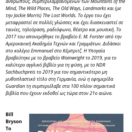
ανθρώπους, συμπεριλαμβανομένων των Mountains of the
Mind, The Wild Places, The Old Ways, Landmarks και (με
την Jackie Morris) The Lost Worlds. Το έργο του έχει
μεταφραστεί σε πολλές γλώσσες και έχει διασκευαστεί σε
ταινίες, τηλεόραση, ραδιόφωνο, θέατρο και μουσική. Το
2017 του απονεμήθηκε το βραβείο E. M. Forster από την
Αμερικανική Ακαδημία Τεχνών και Γραμμάτων. Διδάσκει
στο κολέγιο Emmanuel στο Κέμπριτζ. Η Υπογαία
βραβεύτηκε με το βραβείο Wainwright το 2019, για το
καλύτερο αγγλικό βιβλίο για τη φύση, με το NDR
Sachbuchpreis το 2019 για τον σημαντικότερο μη
μυθοπλαστικό τίτλο στη Γερμανία, ενώ η εφημερίδα
Guardian τη συμπεριέλαβε στα 100 πλέον σημαντικά
βιβλία που έχουν εκδοθεί ως τώρα στον 21ο αιώνα.
Bill
Bryson
Το