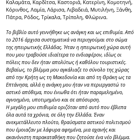
Καλαμάτα, Καρδίτσα, Καστοριά, Κατερίνη, Κομοτηνή,
Κόρινθος, Λαμία, Λάρισα, Λιβαδειά, Μυτιλήνη, Ξάνθη,
Πάτρα, Ρόδος, Τρίκαλα, Τρίπολη, Φλώρινα.
Το βιβλίο αυτό γεννήθηκε ως ανάγκη και ως επιθυμία. Από
το 2016 άρχισα συστηματικά να περιηγούμαι στο σώμα
της ηπειρωτικής Ελλάδας. Ήταν η ηπειρωτική χώρα αυτή
που μου τραβούσε ιδιαίτερα το ενδιαφέρον, ιδίως οι
πόλεις που δεν ήταν απολύτως ή καθόλου τουριστικές.
Βεβαίως, το βλέμμα μου αγκάλιαζε το σύνολο της χώρας
από την Κρήτη ως τη Μακεδονία και από τη Θράκη ως τα
Επτάνησα, αλλά η ανάγκη μου ήταν να περιεργαστώ το
αστικό απόθεμα, που ένιωθα ότι ήταν παραμελημένο,
αγνοημένο, υποτιμημένο και σε απόσυρση.
Η μεγάλη μου επιθυμία οριζόταν από αυτό που έβλεπα
όλα αυτά τα χρόνια, σε όλη την Ελλάδα. Έναν
ανεκμετάλλευτο πλούτο, θραύσματα αστικού πολιτισμού
που έμοιαζαν με λάφυρα αφημένα, μια αχανής και
ακανόνιστη παρακαταθήκη που ζητούσε ένα νέο βλέμμα.