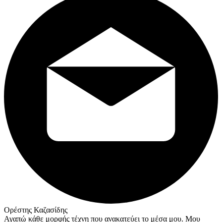
Ορέστης Καζασίδης
Αγαπώ κάθε μορφής τέχνη που ανακατεύει το μέσα μου. Μου