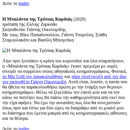
Δείτε το
trailer
.
Η Μπαλάντα της Τρύπιας Καρδιάς
(2020)
πρόταση
της Ελένης Ζαρκάδα
Σκηνοθεσία: Γιάννης Οικονομίδης
Με τους: Βίκυ Παπαδοπούλου, Γιάννη Τσορτέκη, Στάθη
Σταμουλακάτο και Βασίλη Μπισμπίκη
Λίγο πριν ξεσπάσει η κρίση του κορονοϊού και όλα σταματήσουν,
η «Μπαλάντα της Τρύπιας Καρδιάς» έκανε πρεμιέρα με ουρές
σινεφίλ να συρρέουν στους αθηναϊκούς κινηματογράφους. Φυσικά,
το Mix Grill την παρακολούθησε
και
πήρε συνέντευξη από τον ίδιο
τον σκηνοθέτη Γιάννη Οικονομίδη
. Αυτή είναι, λοιπόν, η ταινία που
θα ήθελα να παρακολουθήσω πρώτη με την έναρξη των θερινών
κινηματογράφων. Θέλω να ξεγελάσω τον εαυτό μου και να τον
κάνω να πιστέψει πως θα πιάσω την καθημερινότητα από εκεί που
την είχα αφήσει. Να έχω την αυταπάτη πως όλα θα συνεχιστούν
όπως πριν και έστω για δύο ώρες να διαγράψω από το μυαλό μου
το διάστημα που έμεινα μακριά από τις κινηματογραφικές αίθουσες
και τα θέατρα.
Δείτε το
trailer
.