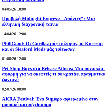
04/05/26 18:00
Προβολή Midnight Express: "Απόντες": Μια
ελληνική διαχρονική ταινία
14/04/26 12:00
PhillGood: Οι Gorillaz μάς τσίλαραν, οι Kneecap
και οι Sleaford Mods μάς τσίτωσαν
01/08/26 12:00
Pet Shop Boys στο Release Athens: Μια συναυλία-
αφορμή για να σκεφτείς τι σε κρατάει πραγματικά
ζωντανό
02/07/26 08:00
AKRA Festival: Ένα διήμερο αφιερωμένο στον
μουσικό αυτοσχεδιασμό