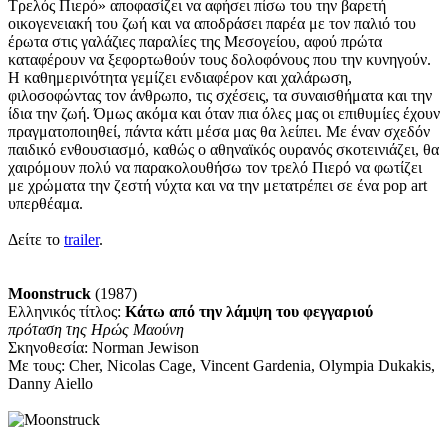
Τρελός Πιερό» αποφασίζει να αφήσει πίσω του την βαρετή
οικογενειακή του ζωή και να αποδράσει παρέα με τον παλιό του
έρωτα στις γαλάζιες παραλίες της Μεσογείου, αφού πρώτα
καταφέρουν να ξεφορτωθούν τους δολοφόνους που την κυνηγούν.
Η καθημερινότητα γεμίζει ενδιαφέρον και χαλάρωση,
φιλοσοφώντας τον άνθρωπο, τις σχέσεις, τα συναισθήματα και την
ίδια την ζωή. Όμως ακόμα και όταν πια όλες μας οι επιθυμίες έχουν
πραγματοποιηθεί, πάντα κάτι μέσα μας θα λείπει. Με έναν σχεδόν
παιδικό ενθουσιασμό, καθώς ο αθηναϊκός ουρανός σκοτεινιάζει, θα
χαιρόμουν πολύ να παρακολουθήσω τον τρελό Πιερό να φωτίζει
με χρώματα την ζεστή νύχτα και να την μετατρέπει σε ένα pop art
υπερθέαμα.
Δείτε το
trailer
.
Moonstruck
(1987)
Ελληνικός τίτλος:
Κάτω από την λάμψη του φεγγαριού
πρόταση
της Ηρώς Μαούνη
Σκηνοθεσία: Norman Jewison
Με τους: Cher, Nicolas Cage, Vincent Gardenia, Olympia Dukakis,
Danny Aiello