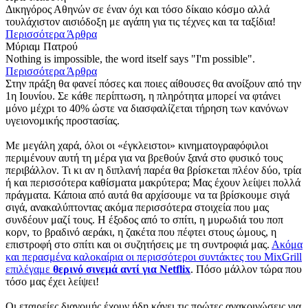
Δικηγόρος Αθηνών σε έναν όχι και τόσο δίκαιο κόσμο αλλά
τουλάχιστον αισιόδοξη με αγάπη για τις τέχνες και τα ταξίδια!
Περισσότερα Άρθρα
Μύριαμ Πατρού
Nothing is impossible, the word itself says "I'm possible".
Περισσότερα Άρθρα
Στην πράξη θα φανεί πόσες και ποιες αίθουσες θα ανοίξουν από την
1η Ιουνίου. Σε κάθε περίπτωση, η πληρότητα μπορεί να φτάνει
μόνο μέχρι το 40% ώστε να διασφαλίζεται τήρηση των κανόνων
υγειονομικής προστασίας.
Με μεγάλη χαρά, όλοι οι «έγκλειστοι» κινηματογραφόφιλοι
περιμένουν αυτή τη μέρα για να βρεθούν ξανά στο φυσικό τους
περιβάλλον. Τι κι αν η διπλανή παρέα θα βρίσκεται πλέον δύο, τρία
ή και περισσότερα καθίσματα μακρύτερα; Μας έχουν λείψει πολλά
πράγματα. Κάποια από αυτά θα αρχίσουμε να τα βρίσκουμε σιγά
σιγά, ανακαλύπτοντας ακόμα περισσότερα στοιχεία που μας
συνδέουν μαζί τους. Η έξοδος από το σπίτι, η μυρωδιά του ποπ
κορν, το βραδινό αεράκι, η ζακέτα που πέφτει στους ώμους, η
επιστροφή στο σπίτι και οι συζητήσεις με τη συντροφιά μας.
Ακόμα
και περασμένα καλοκαίρια οι περισσότεροι συντάκτες του MixGrill
επιλέγαμε
θερινό σινεμά αντί για Netflix
. Πόσο μάλλον τώρα που
τόσο μας έχει λείψει!
Οι εταιρείες διανομής έχουν ήδη κάνει τις πρώτες ανακοινώσεις για