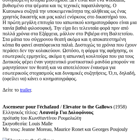
βυθισμένο στα ψέματα και τις τεχνικές παραπλάνησης. Ο
Kurosawa συζητά την υποκειμενικότητα της αλήθειας ως ένας
χρηστός δικαστής και μας καλεί ενόρκους στο δικαστήριό του.
Η πρώτη μεγάλη επιτυχία του ιαπωνικού κινηματογράφου είναι μια
ταινία βαθιά φιλοσοφική. Την είχα δει τελευταία φορά πριν από
πολλά χρόνια στα Εξάρχεια, μάλλον στο Ριβιέρα στη Βαλτετσίου.
Στα μάτια του σύγχρονου θεατή ακόμα και η αποκατεστημένη
κόπια θα φανεί αναπόφευκτα παλιά. Δυστυχώς τα χρόνια που έχουν
περάσει δεν την κολακεύουν. Ωστόσο, η φόρμα της αφήγησης, οι
εσωτερικές ερμηνείες, ακόμα η ιαπωνική κουλτούρα που για τους
Δυτικούς φέρει έναν γοητευτικό μυστικιστικό μανδύα μπορούν να
μαγνητίσουν τον θεατή και να αποτελέσουν έναυσμα για
εσωτερικούς στοχασμούς και δυναμικές συζητήσεις. Ό,τι, δηλαδή,
(οφείλει να) κάνει ο κινηματογράφος.
Δείτε το
trailer
.
Ascenseur pour l'échafaud
/
Elevator to the Gallows
(1958)
Ελληνικός τίτλος:
Ασανσέρ Για Δολοφόνους
πρόταση
του Κωνσταντίνου Ρουμελιώτη
Σκηνοθεσία: Louis Malle
Με τους: Jeanne Moreau, Maurice Ronet και Georges Poujouly