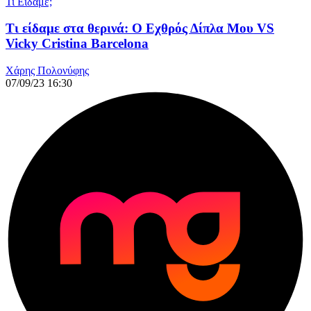
Τι Είδαμε;
Τι είδαμε στα θερινά: Ο Εχθρός Δίπλα Μου VS
Vicky Cristina Barcelona
Χάρης Πολονύφης
07/09/23 16:30