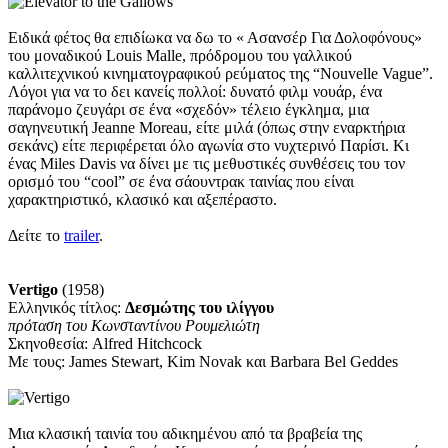
Ειδικά φέτος θα επιδίωκα να δω το « Ασανσέρ Για Δολοφόνους»
του μοναδικού Louis Malle, πρόδρομου του γαλλικού
καλλιτεχνικού κινηματογραφικού ρεύματος της “Nouvelle Vague”.
Λόγοι για να το δει κανείς πολλοί: δυνατό φιλμ νουάρ, ένα
παράνομο ζευγάρι σε ένα «σχεδόν» τέλειο έγκλημα, μια
σαγηνευτική Jeanne Moreau, είτε μιλά (όπως στην εναρκτήρια
σεκάνς) είτε περιφέρεται όλο αγωνία στο νυχτερινό Παρίσι. Κι
ένας Miles Davis να δίνει με τις μεθυστικές συνθέσεις του τον
ορισμό του “cool” σε ένα σάουντρακ ταινίας που είναι
χαρακτηριστικό, κλασικό και αξεπέραστο.
Δείτε το
trailer
.
Vertigo
(1958)
Ελληνικός τίτλος:
Δεσμώτης του ιλίγγου
πρόταση
του Κωνσταντίνου Ρουμελιώτη
Σκηνοθεσία: Alfred Hitchcock
Με τους: James Stewart, Kim Novak και Barbara Bel Geddes
Μια κλασική ταινία του αδικημένου από τα βραβεία της