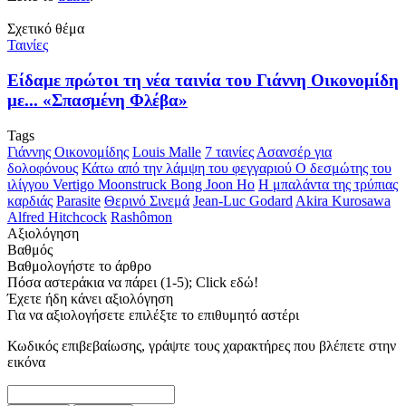
Σχετικό θέμα
Ταινίες
Είδαμε πρώτοι τη νέα ταινία του Γιάννη Οικονομίδη
με... «Σπασμένη Φλέβα»
Tags
Γιάννης Οικονομίδης
Louis Malle
7 ταινίες
Ασανσέρ για
δολοφόνους
Κάτω από την λάμψη του φεγγαριού
Ο δεσμώτης του
ιλίγγου
Vertigo
Moonstruck
Bong Joon Ho
Η μπαλάντα της τρύπιας
καρδιάς
Parasite
Θερινό Σινεμά
Jean-Luc Godard
Akira Kurosawa
Alfred Hitchcock
Rashômon
Αξιολόγηση
Βαθμός
Βαθμολογήστε το άρθρο
Πόσα αστεράκια να πάρει (1-5); Click εδώ!
Έχετε ήδη κάνει αξιολόγηση
Για να αξιολογήσετε επιλέξτε το επιθυμητό αστέρι
Κωδικός επιβεβαίωσης, γράψτε τους χαρακτήρες που βλέπετε στην
εικόνα