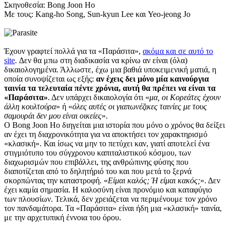
Σκηνοθεσία: Bong Joon Ho
Με τους: Kang-ho Song, Sun-kyun Lee και Yeo-jeong Jo
Έχουν γραφτεί πολλά για τα «Παράσιτα»,
ακόμα και σε αυτό το
site
. Δεν θα μπω στη διαδικασία να κρίνω αν είναι (όλα)
δικαιολογημένα. Άλλωστε, έχω μια βαθιά υποκειμενική ματιά, η
οποία συνοψίζεται ως εξής:
αν έχεις δει μόνο μία καινούργια
ταινία τα τελευταία πέντε χρόνια, αυτή θα πρέπει να είναι τα
«Παράσιτα»
. Δεν υπάρχει δικαιολογία ότι «
μα, οι Κορεάτες έχουν
άλλη κουλτούρα
» ή «
όλες αυτές οι γιαπωνέζικες ταινίες με τους
σαμουράι δεν μου είναι οικείες
».
Ο Bong Joon Ho διηγείται μια ιστορία που μόνο ο χρόνος θα δείξει
αν έχει τη διαχρονικότητα για να αποκτήσει τον χαρακτηρισμό
«κλασική». Και ίσως να μην το πετύχει καν, γιατί αποτελεί ένα
στιγμιότυπο του σύγχρονου καπιταλιστικού κόσμου, των
διαχωρισμών που επιβάλλει, της ανθρώπινης φύσης που
διαποτίζεται από το δηλητήριό του και που μετά το ξερνά
σκορπώντας την καταστροφή. «
Είμαι καλός; Ή είμαι κακός;
». Δεν
έχει καμία σημασία. Η καλοσύνη είναι προνόμιο και καταφύγιο
των πλουσίων. Τελικά, δεν χρειάζεται να περιμένουμε τον χρόνο
τον πανδαμάτορα. Τα «Παράσιτα» είναι ήδη μια «κλασική» ταινία,
με την αρχετυπική έννοια του όρου.