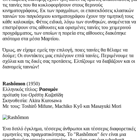
τις ταινίες που θα κυκλοφορήσουν στους θερινούς
κινηματογράφους. Εκ των πραγμάτων, οι επανεκδόσεις κλασικών
ταινιών του παγκόσμιου κινηματογράφου έχουν την τιμητική τους
κάθε καλοκαίρι. Φέτος ειδικά, λόγω των συνθηκών, αναμένεται να
επιστρέψουν στις αίθουσες και ορισμένες ταινίες του χειμερινού
προγράμματος, των οποίων η πορεία στις αίθουσες διακόπηκε
απότομα στα μέσα Μαρτίου.
Όμως, αν είχαμε εμείς την επιλογή, ποιες ταινίες θα θέλαμε να
δούμε; Οι συντάκτες μας επιλέγουν επτά ταινίες. Περιμένουμε τα
σχόλια και τις δικές σας προτάσεις. Ελπίζουμε να διαβάζουν και οι
διανομείς ταινιών!
Rashômon
(1950)
Ελληνικός τίτλος:
Ρασομόν
πρόταση του Ορέστη Καζασίδη
Σκηνοθεσία: Akira Kurosawa
Με τους: Toshirô Mifune, Machiko Kyô και Masayuki Mori
Ένα διπλό έγκλημα, τέσσερις άνθρωποι και τέσσερις διαφορετικές
ερμηνείες της πραγματικότητας. Το "Rashômon" δεν είναι μια
συνηθισμένη ιστορία μυστηρίου. Δεν είναι καν ένα whodunit,