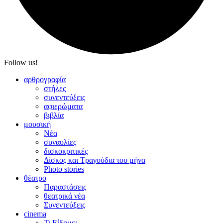
Follow us!
αρθρογραφία
στήλες
συνεντεύξεις
αφιερώματα
βιβλία
μουσική
Νέα
συναυλίες
δισκοκριτικές
Δίσκος και Τραγούδια του μήνα
Photo stories
θέατρο
Παραστάσεις
θεατρικά νέα
Συνεντεύξεις
cinema
Τι Είδαμε;