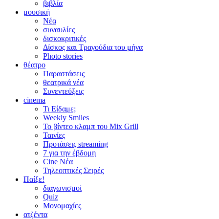
βιβλία
μουσική
Νέα
συναυλίες
δισκοκριτικές
Δίσκος και Τραγούδια του μήνα
Photo stories
θέατρο
Παραστάσεις
θεατρικά νέα
Συνεντεύξεις
cinema
Τι Είδαμε;
Weekly Smiles
Το βίντεο κλαμπ του Mix Grill
Ταινίες
Προτάσεις streaming
7 για την έβδομη
Cine Νέα
Τηλεοπτικές Σειρές
Παίξε!
διαγωνισμοί
Quiz
Μονομαχίες
ατζέντα