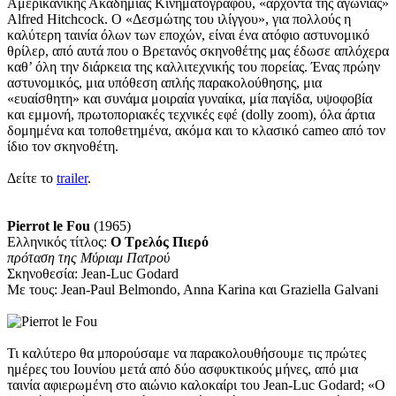
Αμερικανικής Ακαδημίας Κινηματογράφου, «άρχοντα της αγωνίας»
Alfred Hitchcock. Ο «Δεσμώτης του ιλίγγου», για πολλούς η
καλύτερη ταινία όλων των εποχών, είναι ένα ατόφιο αστυνομικό
θρίλερ, από αυτά που ο Βρετανός σκηνοθέτης μας έδωσε απλόχερα
καθ’ όλη την διάρκεια της καλλιτεχνικής του πορείας. Ένας πρώην
αστυνομικός, μια υπόθεση απλής παρακολούθησης, μια
«ευαίσθητη» και συνάμα μοιραία γυναίκα, μία παγίδα, υψοφοβία
και εμμονή, πρωτοποριακές τεχνικές εφέ (dolly zoom), όλα άρτια
δομημένα και τοποθετημένα, ακόμα και το κλασικό cameo από τον
ίδιο τον σκηνοθέτη.
Δείτε το
trailer
.
Pierrot le Fou
(1965)
Ελληνικός τίτλος:
Ο Τρελός Πιερό
πρόταση
της Μύριαμ Πατρού
Σκηνοθεσία: Jean-Luc Godard
Με τους: Jean-Paul Belmondo, Anna Karina και Graziella Galvani
Τι καλύτερο θα μπορούσαμε να παρακολουθήσουμε τις πρώτες
ημέρες του Ιουνίου μετά από δύο ασφυκτικούς μήνες, από μια
ταινία αφιερωμένη στο αιώνιο καλοκαίρι του Jean-Luc Godard; «Ο