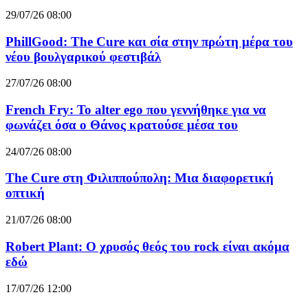
29/07/26 08:00
PhillGood: The Cure και σία στην πρώτη μέρα του
νέου βουλγαρικού φεστιβάλ
27/07/26 08:00
French Fry: Το alter ego που γεννήθηκε για να
φωνάζει όσα ο Θάνος κρατούσε μέσα του
24/07/26 08:00
The Cure στη Φιλιππούπολη: Μια διαφορετική
οπτική
21/07/26 08:00
Robert Plant: Ο χρυσός θεός του rock είναι ακόμα
εδώ
17/07/26 12:00