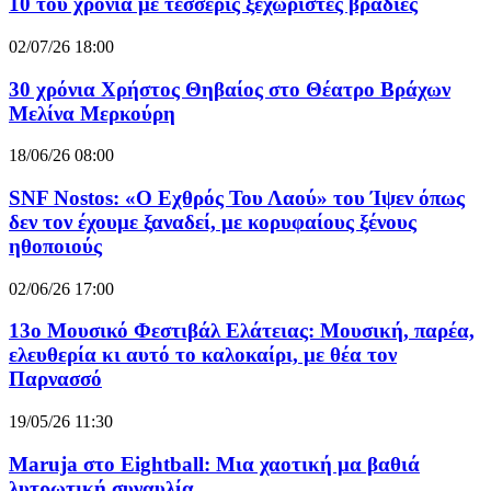
10 του χρόνια με τέσσερις ξεχωριστές βραδιές
02/07/26 18:00
30 χρόνια Χρήστος Θηβαίος στο Θέατρο Βράχων
Μελίνα Μερκούρη
18/06/26 08:00
SNF Nostos: «Ο Εχθρός Του Λαού» του Ίψεν όπως
δεν τον έχουμε ξαναδεί, με κορυφαίους ξένους
ηθοποιούς
02/06/26 17:00
13ο Μουσικό Φεστιβάλ Ελάτειας: Μουσική, παρέα,
ελευθερία κι αυτό το καλοκαίρι, με θέα τον
Παρνασσό
19/05/26 11:30
Maruja στο Eightball: Μια χαοτική μα βαθιά
λυτρωτική συναυλία