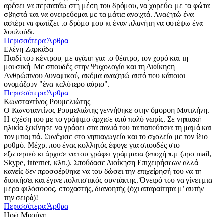
αρέσει να περπατάω στη μέση του δρόμου, να χορεύω με τα φώτα
σβηστά και να ονειρεύομαι με τα μάτια ανοιχτά. Αναζητώ ένα
αστέρι να φωτίζει το δρόμο μου κι έναν πλανήτη να φυτέψω ένα
λουλούδι.
Περισσότερα Άρθρα
Ελένη Ζαρκάδα
Παιδί του κέντρου, με αγάπη για το θέατρο, τον χορό και τη
μουσική. Με σπουδές στην Ψυχολογία και τη Διοίκηση
Ανθρώπινου Δυναμικού, ακόμα αναζητώ αυτό που κάποιοι
ονομάζουν "ένα καλύτερο αύριο".
Περισσότερα Άρθρα
Κωνσταντίνος Ρουμελιώτης
Ο Κωνσταντίνος Ρουμελιώτης γεννήθηκε στην όμορφη Μυτιλήνη.
Η σχέση του με το γράψιμο άρχισε από πολύ νωρίς. Σε νηπιακή
ηλικία ξεκίνησε να γράφει στα παλιά του τα παπούτσια τη μαμά και
τον μπαμπά. Συνέχισε στο νηπιαγωγείο και το σχολείο με τον ίδιο
ρυθμό. Μέχρι που ένας κολλητός έφυγε για σπουδές στο
εξωτερικό κι άρχισε να του γράφει γράμματα (εποχή π.μ (προ mail,
Skype, internet, κλπ.). Σπούδασε Διοίκηση Επιχειρήσεων αλλά
κανείς δεν προσφέρθηκε να του δώσει την επιχείρησή του να τη
διοικήσει και έγινε πολιτιστικός συντάκτης. Όνειρό του να γίνει μια
μέρα φιλόσοφος, στοχαστής, διανοητής (όχι απαραίτητα μ’ αυτήν
την σειρά)!
Περισσότερα Άρθρα
Ηρώ Μαούνη