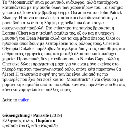
Το "Moonstruck" είναι ρομαντικό, ανάλαφρο, αλλά ταυτόχρονα
καταπιάνεται με την ουσία όλων των χαρακτήρων του. Τα εύσημα
γι' αυτό αξίζουν στην βραβευμένη με Oscar πένα του John Patrick
Shanley. Η ταινία αποπνέει ζεστασιά και είναι ιδανική τόσο για
ραντεβού κάτω από τη λάμψη της bella luna όσο και για
οικογενειακή προβολή. Στο επίκεντρο της ταινίας βρίσκεται η
Loretta (Cher) και η ιταλική φαμίλια της, εξ ου και η υπέροχη
μουσική του Dean Martin αλλά και τα κομμάτια όπερας. Όλοι οι
ηθοποιοί αποδίδουν με λεπτομέρεια τους ρόλους τους, Cher και
Olympia Dukakis παρέλαβαν δε αγαλματίδια για τις ευαίσθητες και
εύθραυστες ερμηνείες τους και μεταξύ όλου του καστ υπάρχει
χημεία. Προσωπικά, δεν με ενθουσίασε ο Nicolas Cage, αλλά η
Cher είχε δώσει πραγματική μάχη για να είναι μόνο εκείνος στο
πλευρό της στον πρωταγωνιστικό ρόλο, οπότε κάτι παραπάνω θα
ήξερε! Η τελευταία σκηνή της ταινίας είναι μία από τις πιο
τρυφερές που έχω δει ποτέ και το "Moonstruck" είναι σίγουρα μια
ρομαντική κωμωδία από το πιο αθώο κοντινό παρελθόν που θα σας
κάνει να χαμογελάσετε πολλές φορές.
Δείτε το
trailer
.
Gisaengchung
/
Parasite
(2019)
Ελληνικός τίτλος:
Παράσιτα
πρόταση
του Ορέστη Καζασίδη