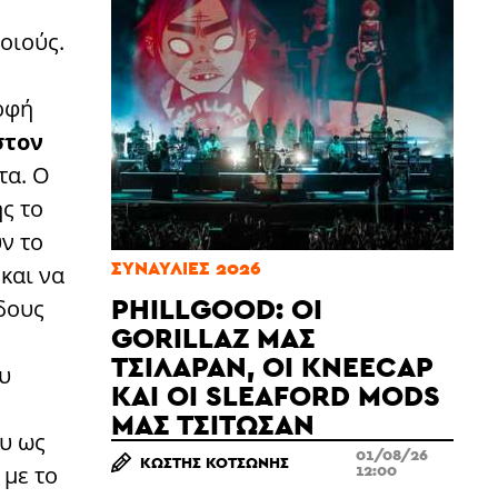
οιούς.
ρφή
στον
τα. Ο
ς το
ν το
ΣΥΝΑΥΛΊΕΣ 2026
και να
PHILLGOOD: ΟΙ
δους
GORILLAZ ΜΆΣ
ΤΣΊΛΑΡΑΝ, ΟΙ KNEECAP
υ
ΚΑΙ ΟΙ SLEAFORD MODS
ΜΆΣ ΤΣΊΤΩΣΑΝ
ου ως
01/08/26
ΚΩΣΤΉΣ ΚΟΤΣΏΝΗΣ
12:00
 με το