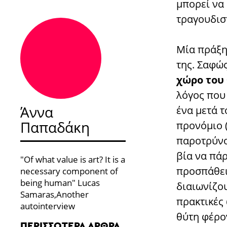
μπορεί να
τραγουδισ
Μία πράξη
της. Σαφώ
χώρο του
λόγος που
Άννα
ένα μετά 
Παπαδάκη
προνόμιο 
παροτρύνο
βία να πάρ
"Of what value is art? It is a
προσπάθει
necessary component of
being human" Lucas
διαιωνίζου
Samaras,Another
πρακτικές
autointerview
θύτη φέρον
ΠΕΡΙΣΣΌΤΕΡΑ ΆΡΘΡΑ