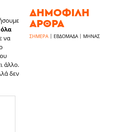
ΔΗΜΟΦΙΛΉ
ΆΡΘΡΑ
ρήσουμε
 όλα
ΣΉΜΕΡΑ
ΕΒΔΟΜΆΔΑ
ΜΉΝΑΣ
ε να
ο
ιου
ι άλλο.
λλά δεν