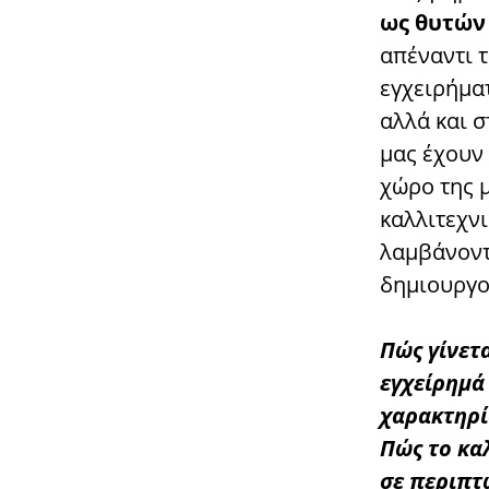
ως θυτών
απέναντι τ
εγχειρήμα
αλλά και σ
μας έχουν
χώρο της μ
καλλιτεχν
λαμβάνοντ
δημιουργο
Πώς γίνετα
εγχείρημά 
χαρακτηρί
Πώς το κα
σε περιπτ