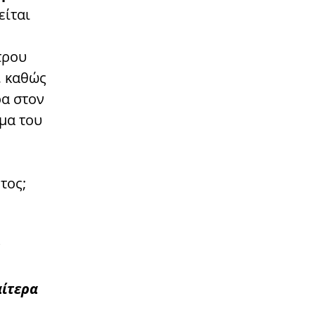
είται
τρου
, καθώς
ρα στον
σμα του
τος;
αίτερα