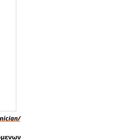
nician/
όμενων