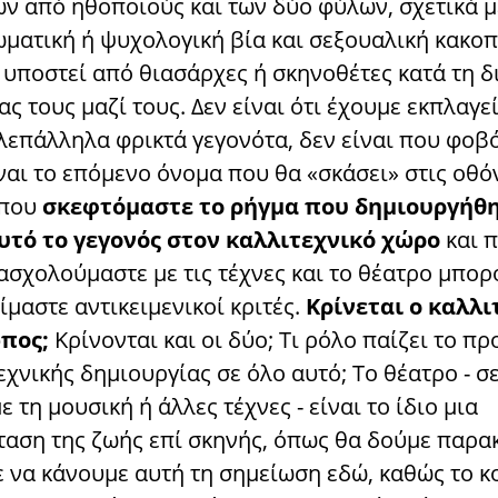
ών από ηθοποιούς και των δύο φύλων, σχετικά μ
σωματική ή ψυχολογική βία και σεξουαλική κακο
 υποστεί από θιασάρχες ή σκηνοθέτες κατά τη δ
ς τους μαζί τους. Δεν είναι ότι έχουμε εκπλαγε
λεπάλληλα φρικτά γεγονότα, δεν είναι που φοβ
ναι το επόμενο όνομα που θα «σκάσει» στις οθό
 που
σκεφτόμαστε το ρήγμα που δημιουργήθη
υτό το γεγονός στον καλλιτεχνικό χώρο
και 
ασχολούμαστε με τις τέχνες και το θέατρο μπο
ίμαστε αντικειμενικοί κριτές.
Κρίνεται ο καλλι
ωπος;
Κρίνονται και οι δύο; Τι ρόλο παίζει το πρ
εχνικής δημιουργίας σε όλο αυτό; Το θέατρο - σ
ε τη μουσική ή άλλες τέχνες - είναι το ίδιο μια
αση της ζωής επί σκηνής, όπως θα δούμε παρα
 να κάνουμε αυτή τη σημείωση εδώ, καθώς το κ