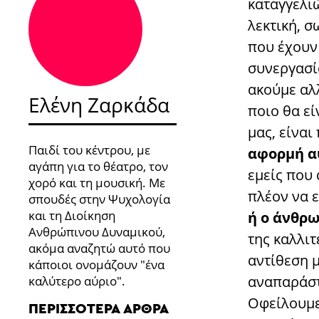
καταγγελι
λεκτική, 
που έχουν
συνεργασία
ακούμε αλ
Ελένη Ζαρκάδα
ποιο θα εί
μας, είναι
Παιδί του κέντρου, με
αφορμή α
αγάπη για το θέατρο, τον
εμείς που 
χορό και τη μουσική. Με
πλέον να ε
σπουδές στην Ψυχολογία
και τη Διοίκηση
ή ο άνθρ
Ανθρώπινου Δυναμικού,
της καλλιτ
ακόμα αναζητώ αυτό που
αντίθεση μ
κάποιοι ονομάζουν "ένα
αναπαράστ
καλύτερο αύριο".
Οφείλουμε
ΠΕΡΙΣΣΌΤΕΡΑ ΆΡΘΡΑ