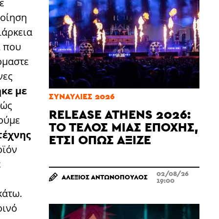
ε
ποίηση
ιάρκεια
ί που
όμαστε
νες
κε με
ΣΥΝΑΥΛΊΕΣ 2026
πώς
RELEASE ATHENS 2026:
ρούμε
ΤΟ ΤΈΛΟΣ ΜΙΑΣ ΕΠΟΧΉΣ,
τέχνης
ΈΤΣΙ ΌΠΩΣ ΆΞΙΖΕ
οϊόν
ε
02/08/26
ΑΛΈΞΙΟΣ ΑΝΤΩΝΌΠΟΥΛΟΣ
19:00
κάτω.
οινό