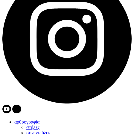
αρθρογραφία
στήλες
συνεντεύξεις