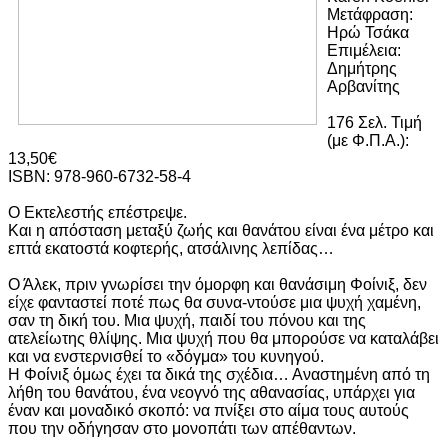
Μετάφραση:
Ηρώ Τσάκα
Επιμέλεια:
Δημήτρης
Αρβανίτης
176 Σελ. Τιμή
(με Φ.Π.Α.):
13,50€
ISBN: 978-960-6732-58-4
Ο Εκτελεστής επέστρεψε.
Και η απόσταση μεταξύ ζωής και θανάτου είναι ένα μέτρο και
επτά εκατοστά κοφτερής, ατσάλινης λεπίδας…
Ο Άλεκ, πριν γνωρίσει την όμορφη και θανάσιμη Φοίνιξ, δεν
είχε φανταστεί ποτέ πως θα συνα-ντούσε μια ψυχή χαμένη,
σαν τη δική του. Μια ψυχή, παιδί του πόνου και της
ατελείωτης θλίψης. Μια ψυχή που θα μπορούσε να καταλάβει
και να ενστερνισθεί το «δόγμα» του κυνηγού.
Η Φοίνιξ όμως έχει τα δικά της σχέδια… Αναστημένη από τη
λήθη του θανάτου, ένα νεογνό της αθανασίας, υπάρχει για
έναν και μοναδικό σκοπό: να πνίξει στο αίμα τους αυτούς
που την οδήγησαν στο μονοπάτι των απέθαντων.