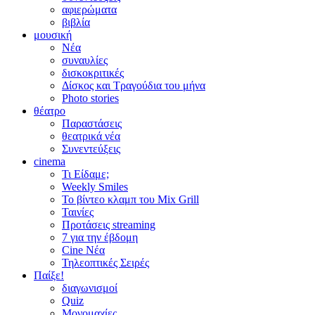
αφιερώματα
βιβλία
μουσική
Νέα
συναυλίες
δισκοκριτικές
Δίσκος και Τραγούδια του μήνα
Photo stories
θέατρο
Παραστάσεις
θεατρικά νέα
Συνεντεύξεις
cinema
Τι Είδαμε;
Weekly Smiles
Το βίντεο κλαμπ του Mix Grill
Ταινίες
Προτάσεις streaming
7 για την έβδομη
Cine Νέα
Τηλεοπτικές Σειρές
Παίξε!
διαγωνισμοί
Quiz
Μονομαχίες