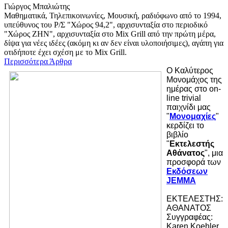
Γιώργος Μπαλιώτης
Μαθηματικά, Τηλεπικοινωνίες, Μουσική, ραδιόφωνο από το 1994,
υπεύθυνος του Ρ/Σ "Χώρος 94,2", αρχισυνταξία στο περιοδικό
"Χώρος ΖΗΝ", αρχισυνταξία στο Mix Grill από την πρώτη μέρα,
δίψα για νέες ιδέες (ακόμη κι αν δεν είναι υλοποιήσιμες), αγάπη για
οτιδήποτε έχει σχέση με το Mix Grill.
Περισσότερα Άρθρα
Ο Καλύτερος
Μονομάχος της
ημέρας στo on-
line trivial
παιχνίδι μας
"
Μονομαχίες
"
κερδίζει το
βιβλίο
"
Εκτελεστής
Αθάνατος
", μια
προσφορά των
Εκδόσεων
JEMMA
ΕΚΤΕΛΕΣΤΗΣ:
ΑΘΑΝΑΤΟΣ
Συγγραφέας:
Karen Koehler