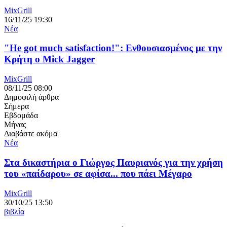
MixGrill
16/11/25 19:30
Νέα
"He got much satisfaction!": Ενθουσιασμένος με την
Κρήτη ο Mick Jagger
MixGrill
08/11/25 08:00
Δημοφιλή άρθρα
Σήμερα
Εβδομάδα
Μήνας
Διαβάστε ακόμα
Νέα
Στα δικαστήρια ο Γιώργος Παυριανός για την χρήση
του «παίδαρου» σε αφίσα... που πάει Μέγαρο
MixGrill
30/10/25 13:50
βιβλία