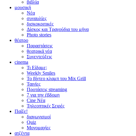
βιβλία
μουσική
Νέα
συναυλίες
δισκοκριτικές
Δίσκος και Τραγούδια του μήνα
Photo stories
θέατρο
Παραστάσεις
θεατρικά νέα
Συνεντεύξεις
cinema
Τι Είδαμε;
Weekly Smiles
Το βίντεο κλαμπ του Mix Grill
Ταινίες
Προτάσεις streaming
7 για την έβδομη
Cine Νέα
Τηλεοπτικές Σειρές
Παίξε!
διαγωνισμοί
Quiz
Μονομαχίες
ατζέντα