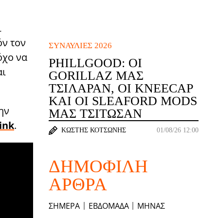
ι
όν τον
ΣΥΝΑΥΛΊΕΣ 2026
όχο να
PHILLGOOD: ΟΙ
αι
GORILLAZ ΜΆΣ
ΤΣΊΛΑΡΑΝ, ΟΙ KNEECAP
ΚΑΙ ΟΙ SLEAFORD MODS
ην
ΜΆΣ ΤΣΊΤΩΣΑΝ
link
.
ΚΩΣΤΉΣ ΚΟΤΣΏΝΗΣ
01/08/26 12:00
ΔΗΜΟΦΙΛΉ
ΆΡΘΡΑ
ΣΉΜΕΡΑ
ΕΒΔΟΜΆΔΑ
ΜΉΝΑΣ