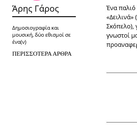
Άρης Γάρος
Ένα παλιό 
«Δειλινά» 
Σκόπελο), 
Δημοσιογραφία και
μουσική, δύο εθισμοί σε
γνωστοί μο
ένα(ν)
προαναφερ
ΠΕΡΙΣΣΌΤΕΡΑ ΆΡΘΡΑ