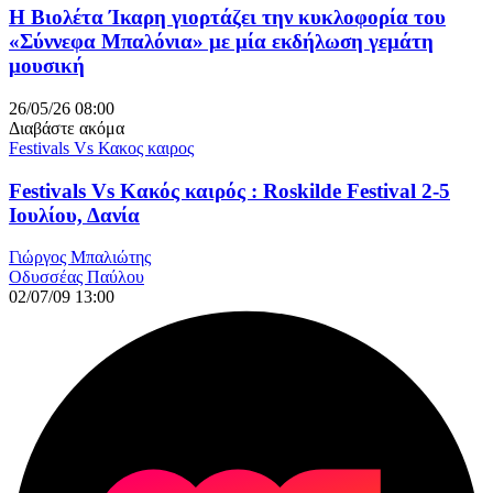
Η Βιολέτα Ίκαρη γιορτάζει την κυκλοφορία του
«Σύννεφα Μπαλόνια» με μία εκδήλωση γεμάτη
μουσική
26/05/26 08:00
Διαβάστε ακόμα
Festivals Vs Κακος καιρος
Festivals Vs Κακός καιρός : Roskilde Festival 2-5
Ιουλίου, Δανία
Γιώργος Μπαλιώτης
Οδυσσέας Παύλου
02/07/09 13:00