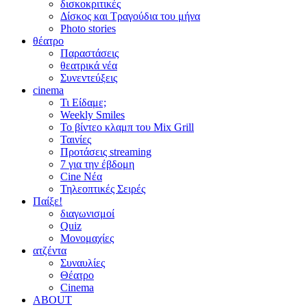
δισκοκριτικές
Δίσκος και Τραγούδια του μήνα
Photo stories
θέατρο
Παραστάσεις
θεατρικά νέα
Συνεντεύξεις
cinema
Τι Είδαμε;
Weekly Smiles
Το βίντεο κλαμπ του Mix Grill
Ταινίες
Προτάσεις streaming
7 για την έβδομη
Cine Νέα
Τηλεοπτικές Σειρές
Παίξε!
διαγωνισμοί
Quiz
Μονομαχίες
ατζέντα
Συναυλίες
Θέατρο
Cinema
ABOUT