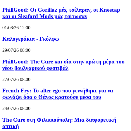
PhillGood: Οι Gorillaz μάς τσίλαραν, οι Kneecap
και οι Sleaford Mods μάς τσίτωσαν
01/08/26 12:00
Καλογεράκια - Γκόλφω
29/07/26 08:00
PhillGood: The Cure και σία στην πρώτη μέρα του
νέου βουλγαρικού φεστιβάλ
27/07/26 08:00
French Fry: Το alter ego που γεννήθηκε για να
φωνάζει όσα ο Θάνος κρατούσε μέσα του
24/07/26 08:00
The Cure στη Φιλιππούπολη: Μια διαφορετική
οπτική