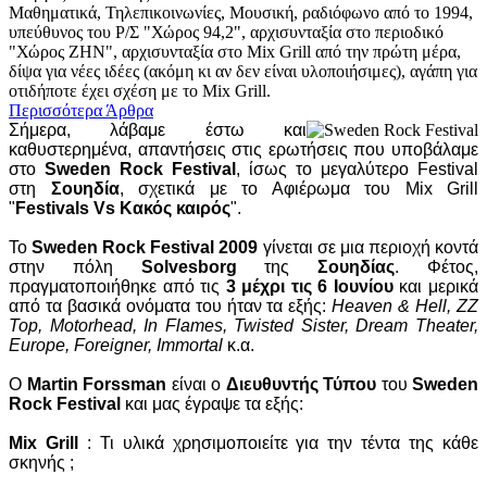
Μαθηματικά, Τηλεπικοινωνίες, Μουσική, ραδιόφωνο από το 1994,
υπεύθυνος του Ρ/Σ "Χώρος 94,2", αρχισυνταξία στο περιοδικό
"Χώρος ΖΗΝ", αρχισυνταξία στο Mix Grill από την πρώτη μέρα,
δίψα για νέες ιδέες (ακόμη κι αν δεν είναι υλοποιήσιμες), αγάπη για
οτιδήποτε έχει σχέση με το Mix Grill.
Περισσότερα Άρθρα
Σήμερα, λάβαμε έστω και
καθυστερημένα, απαντήσεις στις ερωτήσεις που υποβάλαμε
στο
Sweden Rock Festival
, ίσως το μεγαλύτερο Festival
στη
Σουηδία
, σχετικά με το Αφιέρωμα του Mix Grill
"
Festivals Vs Κακός καιρός
".
Το
Sweden Rock Festival 2009
γίνεται σε μια περιοχή κοντά
στην πόλη
Solvesborg
της
Σουηδίας
. Φέτος,
πραγματοποιήθηκε από τις
3 μέχρι τις 6 Ιουνίου
και μερικά
από τα βασικά ονόματα του ήταν τα εξής:
Heaven & Hell, ZZ
Top, Motorhead, In Flames, Twisted Sister, Dream Theater,
Europe, Foreigner, Immortal
κ.α.
Ο
Martin Forssman
είναι ο
Διευθυντής Τύπου
του
Sweden
Rock Festival
και μας έγραψε τα εξής:
Mix Grill
: Τι υλικά χρησιμοποιείτε για την τέντα της κάθε
σκηνής ;