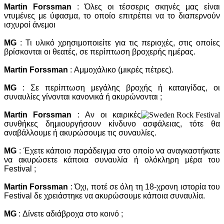
Martin Forssman
: Όλες οι τέσσερις σκηνές μας είναι
ντυμένες με ύφασμα, το οποίο επιτρέπει να το διαπερνούν
ισχυροί άνεμοι
MG
: Τι υλικό χρησιμοποιείτε για τις περιοχές, στις οποίες
βρίσκονται οι θεατές, σε περίπτωση βροχερής ημέρας.
Martin Forssman
: Αμμοχάλικο (μικρές πέτρες).
MG
: Σε περίπτωση μεγάλης βροχής ή καταιγίδας, οι
συναυλίες γίνονται κανονικά ή ακυρώνονται ;
Martin Forssman
: Αν οι καιρικές
συνθήκες δημιουργήσουν κίνδυνο ασφάλειας, τότε θα
αναβάλλουμε ή ακυρώσουμε τις συναυλίες.
MG
: Έχετε κάποιο παράδειγμα στο οποίο να αναγκαστήκατε
να ακυρώσετε κάποια συναυλία ή ολόκληρη μέρα του
Festival ;
Martin Forssman
: Όχι, ποτέ σε όλη τη 18-χρονη ιστορία του
Festival δε χρειάστηκε να ακυρώσουμε κάποια συναυλία.
MG
: Δίνετε αδιάβροχα στο κοινό ;