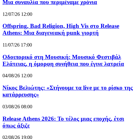
Μια συναυλία που περιμέναμε χρόνια
12/07/26 12:00
Offspring, Bad Religion, High Vis στο Release
Athens: Μια διαγενεακή punk γιορτή
11/07/26 17:00
Οδοιπορικό στη Μουσική: Μουσικό Φεστιβάλ
Ελάτειας, η όμορφη συνήθεια που έγινε λατρεία
04/08/26 12:00
Νίκος Βελιώτης: «Στήνουμε τα live με το ρίσκο της
κατάρρευσης»
03/08/26 08:00
Release Athens 2026: Το τέλος μιας εποχής, έτσι
όπως άξιζε
02/08/26 19:00