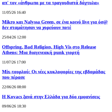
απ' τον «άνθρωπο με τα τραγουδιστά δάχτυλα»
11/05/26 16:40
Mikro και Nalyssa Green, σε ένα κοινό live για όσ@
δεν σταμάτησαν να χορεύουν ποτέ
25/04/26 12:00
Offspring, Bad Religion, High Vis στο Release
Athens: Μια διαγενεακή punk γιορτή
11/07/26 17:00
Mix-τουρλού: Οι νέες κυκλοφορίες της εβδομάδας
που πέρασε
22/06/26 08:00
Η Kovacs ξανά στην Ελλάδα για δύο εμφανίσεις
09/06/26 18:30