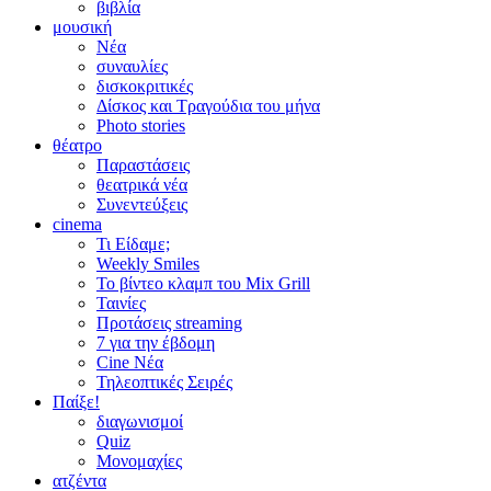
βιβλία
μουσική
Νέα
συναυλίες
δισκοκριτικές
Δίσκος και Τραγούδια του μήνα
Photo stories
θέατρο
Παραστάσεις
θεατρικά νέα
Συνεντεύξεις
cinema
Τι Είδαμε;
Weekly Smiles
Το βίντεο κλαμπ του Mix Grill
Ταινίες
Προτάσεις streaming
7 για την έβδομη
Cine Νέα
Τηλεοπτικές Σειρές
Παίξε!
διαγωνισμοί
Quiz
Μονομαχίες
ατζέντα