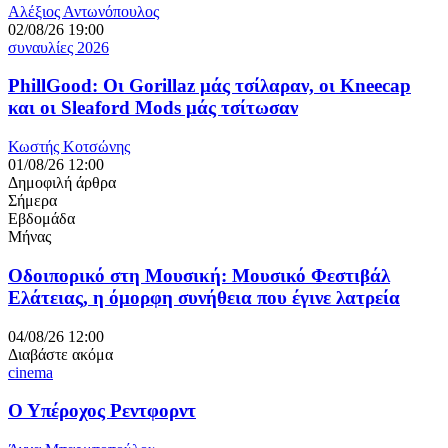
Αλέξιος Αντωνόπουλος
02/08/26 19:00
συναυλίες 2026
PhillGood: Οι Gorillaz μάς τσίλαραν, οι Kneecap
και οι Sleaford Mods μάς τσίτωσαν
Κωστής Κοτσώνης
01/08/26 12:00
Δημοφιλή άρθρα
Σήμερα
Εβδομάδα
Μήνας
Οδοιπορικό στη Μουσική: Μουσικό Φεστιβάλ
Ελάτειας, η όμορφη συνήθεια που έγινε λατρεία
04/08/26 12:00
Διαβάστε ακόμα
cinema
Ο Υπέροχος Ρεντφορντ