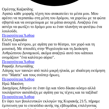
Ορέστης Καζασίδης
Αγαπώ κάθε μορφής τέχνη που ανακατεύει το μέσα μου. Μου
αρέσει να περπατάω στη μέση του δρόμου, να χορεύω με τα φώτα
σβηστά και να ονειρεύομαι με τα μάτια ανοιχτά. Αναζητώ ένα
αστέρι να φωτίζει το δρόμο μου κι έναν πλανήτη να φυτέψω ένα
λουλούδι.
Περισσότερα Άρθρα
Ελένη Ζαρκάδα
Παιδί του κέντρου, με αγάπη για το θέατρο, τον χορό και τη
μουσική. Με σπουδές στην Ψυχολογία και τη Διοίκηση
Ανθρώπινου Δυναμικού, ακόμα αναζητώ αυτό που κάποιοι
ονομάζουν "ένα καλύτερο αύριο".
Περισσότερα Άρθρα
Ραφαήλ Αντωνιάδης
Λάτρης των ταινιών από πολύ μικρή ηλικία, με ιδιαίτερη εκτίμηση
στο "Matrix" και τους σούπερ ήρωες.
Περισσότερα Άρθρα
Ηρώ Μαούνη
Δικηγόρος Αθηνών σε έναν όχι και τόσο δίκαιο κόσμο αλλά
τουλάχιστον αισιόδοξη με αγάπη για τις τέχνες και τα ταξίδια!
Περισσότερα Άρθρα
Εν όψει των βουλευτικών εκλογών της Κυριακής 21/5, πήραμε
έμπνευση για το επεισόδιο αυτής της εβδομάδας επιλέγοντας