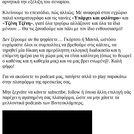
αρνητικά την εξέλιξη του σεναρίου.
Κλείνουμε το επεισόδιο, πώς αλλιώς; Με αναφορά στον εγχώριο
παλιό κινηματογράφο και τις ταινίες «
Υπάρχει και φιλότιμο
» και
«
Τζένη Τζένη
», γιατί όλα τριγύρω αλλάζουνε και όλα τα ίδια
μένουν… Θα τις ξαναδούμε και πάλι με τον ίδιο ενθουσιασμό!
Δεν ξέρουμε αν θα ψηφίσετε… Γκόρτσο ή Μαντά, ωστόσο
ευχόμαστε όλοι οι συμπολίτες να βρεθούμε στις κάλπες, να
τηρηθεί μία δίκαιη και αμερόληπτη εκλογική διαδικασία και η
επόμενη ημέρα για τη χώρα μας να είναι καλύτερη (όπως το θεωρεί
ο καθένας και η καθεμία μας) και να μας βρει ενωμέν@. Καλή
ψήφο!
Για να ακούσετε το podcast μας, πατήστε απλά το play παρακάτω
στην πλατφόρμα της αρεσκείας σας.
Μην ξεχνάτε να κάνετε subscribe, follow ή όποια άλλη επιλογή σάς
παρέχει η αγαπημένη σας πλατφόρμα, ώστε να μην χάνετε τα
μελλοντικά podcasts των Βιντεοκλάμπερς.