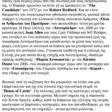
ταινίες (και σειρές) γύρω από την πολιτική και τους εκπροσώπους
της. Ο Ραφαήλ προτείνει να δείτε (ή να ξαναδείτε) το "
The
Candidate
" του 1972 με τον
Robert Redford
. Και αν είστε
θαυμαστές του συγκεκριμένου ηθοποιού-σκηνοθέτη, φυσικά πάντα
υπάρχει η επιλογή του κλασικού επίσης πολιτικού δράματος «
Όλοι
οι Άνθρωποι του Προέδρου
» που ακολούθησε τέσσερα χρόνια
αργότερα. H Ηρώ επέλεξε την «
Αντιπρόεδρο
» του 2000 με την
καταπληκτική
Joan Allen
και τους Gary Oldman και Jeff Bridges,
που εστιάζει σε ένα σκάνδαλο γύρω από την προσωπική ζωή της
υποψήφιας Αντιπροέδρου και καταδεικνύει τα μέσα που πολλές
φορές επιλέγουν οι πολιτικοί αντίπαλοι για να χτυπήσουν κάτω από
τη μέση τον αντίπαλό τους. Γυναικεία υπόθεση και η επιλογή της
Ελένης για μια ταινία άλλης εποχής και πολιτεύματος, ιδιαίτερα
υψηλής αισθητικής: «
Μαρία Αντουανέτα
» με την
Kirsten
Dunst
του 2006, ενώ αναφορά κάνουμε γύρω από τη μοναρχία και
στην «
Ευνοούμενη
» του Γιώργου Λάνθιμου και στον «
Κορσέ
»,
που είδαμε φέτος στο σινεμά.
Φυσικά, από τη συζήτηση δεν θα μπορούσε να λείπει και μία
εξαιρετική (αν και όχι στο σύνολό της) τηλεοπτική σειρά: το
"
House of Cards
". Για πολλούς, μία από τις καλύτερες σειρές που
έχουμε δει τα τελευταία χρόνια. Μελανό σημείο της η παρουσία
του Kevin Spacey, καθώς κατά τη διάρκεια της εξέλιξης της σειράς
προέκυψαν οι βαρύτατες κατηγορίες που του απευθύνθηκαν, με την
απομάκρυνσή του να επηρεάζει - αντικειμενικά μιλώντας -