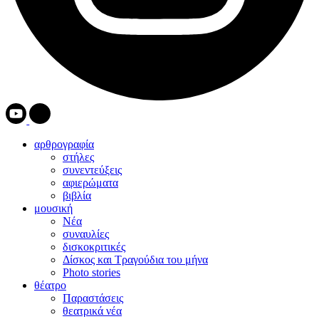
αρθρογραφία
στήλες
συνεντεύξεις
αφιερώματα
βιβλία
μουσική
Νέα
συναυλίες
δισκοκριτικές
Δίσκος και Τραγούδια του μήνα
Photo stories
θέατρο
Παραστάσεις
θεατρικά νέα