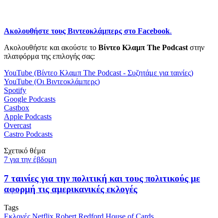
Ακολουθήστε τους Βιντεοκλάμπερς στο Facebook
.
Ακολουθήστε και ακούστε το
Βίντεο Κλαμπ The Podcast
στην
πλατφόρμα της επιλογής σας:
YouTube (Βίντεο Κλαμπ The Podcast - Συζητάμε για ταινίες)
YouTube (Οι Βιντεοκλάμπερς)
Spotify
Google Podcasts
Castbox
Apple Podcasts
Overcast
Castro Podcasts
Σχετικό θέμα
7 για την έβδομη
7 ταινίες για την πολιτική και τους πολιτικούς με
αφορμή τις αμερικανικές εκλογές
Tags
Εκλογές
Netflix
Robert Redford
House of Cards