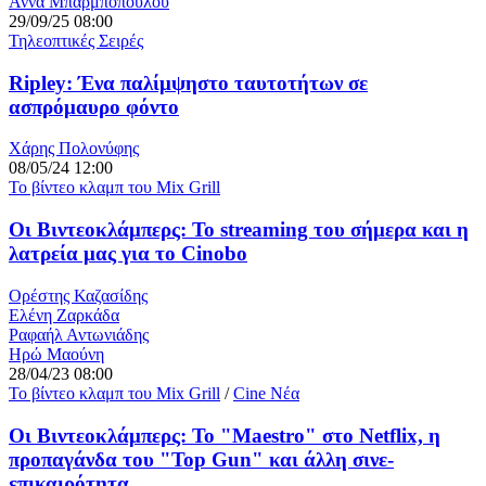
Άννα Μπαρμποπούλου
29/09/25 08:00
Τηλεοπτικές Σειρές
Ripley: Ένα παλίμψηστο ταυτοτήτων σε
ασπρόμαυρο φόντο
Χάρης Πολονύφης
08/05/24 12:00
Το βίντεο κλαμπ του Mix Grill
Οι Βιντεοκλάμπερς: Το streaming του σήμερα και η
λατρεία μας για το Cinobo
Ορέστης Καζασίδης
Ελένη Ζαρκάδα
Ραφαήλ Αντωνιάδης
Ηρώ Μαούνη
28/04/23 08:00
Το βίντεο κλαμπ του Mix Grill
/
Cine Νέα
Οι Βιντεοκλάμπερς: Το "Maestro" στο Νetflix, η
προπαγάνδα του "Top Gun" και άλλη σινε-
επικαιρότητα