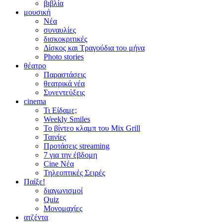
βιβλία
μουσική
Νέα
συναυλίες
δισκοκριτικές
Δίσκος και Τραγούδια του μήνα
Photo stories
θέατρο
Παραστάσεις
θεατρικά νέα
Συνεντεύξεις
cinema
Τι Είδαμε;
Weekly Smiles
Το βίντεο κλαμπ του Mix Grill
Ταινίες
Προτάσεις streaming
7 για την έβδομη
Cine Νέα
Τηλεοπτικές Σειρές
Παίξε!
διαγωνισμοί
Quiz
Μονομαχίες
ατζέντα