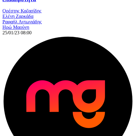
Ορέστης Καζασίδης
Ελένη Ζαρκάδα
Ραφαήλ Αντωνιάδης
Ηρώ Μαούνη
25/01/23 08:00