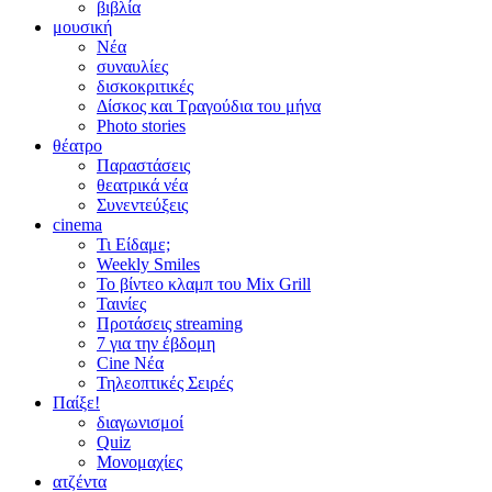
βιβλία
μουσική
Νέα
συναυλίες
δισκοκριτικές
Δίσκος και Τραγούδια του μήνα
Photo stories
θέατρο
Παραστάσεις
θεατρικά νέα
Συνεντεύξεις
cinema
Τι Είδαμε;
Weekly Smiles
Το βίντεο κλαμπ του Mix Grill
Ταινίες
Προτάσεις streaming
7 για την έβδομη
Cine Νέα
Τηλεοπτικές Σειρές
Παίξε!
διαγωνισμοί
Quiz
Μονομαχίες
ατζέντα