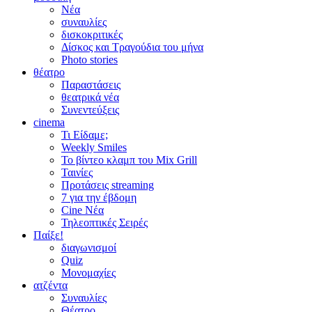
Νέα
συναυλίες
δισκοκριτικές
Δίσκος και Τραγούδια του μήνα
Photo stories
θέατρο
Παραστάσεις
θεατρικά νέα
Συνεντεύξεις
cinema
Τι Είδαμε;
Weekly Smiles
Το βίντεο κλαμπ του Mix Grill
Ταινίες
Προτάσεις streaming
7 για την έβδομη
Cine Νέα
Τηλεοπτικές Σειρές
Παίξε!
διαγωνισμοί
Quiz
Μονομαχίες
ατζέντα
Συναυλίες
Θέατρο