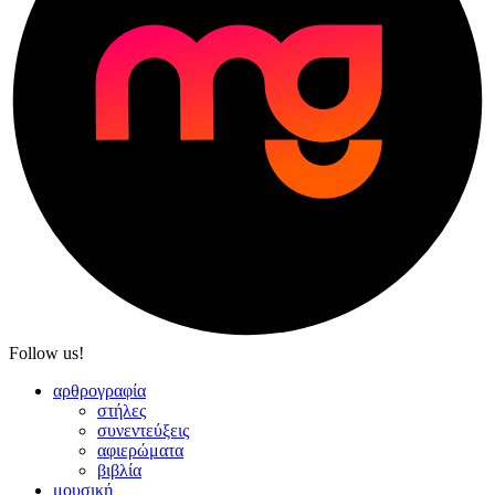
Follow us!
αρθρογραφία
στήλες
συνεντεύξεις
αφιερώματα
βιβλία
μουσική