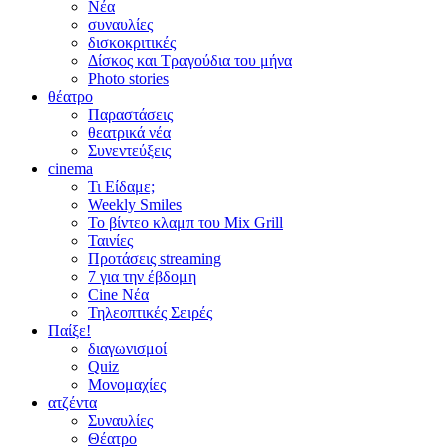
Νέα
συναυλίες
δισκοκριτικές
Δίσκος και Τραγούδια του μήνα
Photo stories
θέατρο
Παραστάσεις
θεατρικά νέα
Συνεντεύξεις
cinema
Τι Είδαμε;
Weekly Smiles
Το βίντεο κλαμπ του Mix Grill
Ταινίες
Προτάσεις streaming
7 για την έβδομη
Cine Νέα
Τηλεοπτικές Σειρές
Παίξε!
διαγωνισμοί
Quiz
Μονομαχίες
ατζέντα
Συναυλίες
Θέατρο