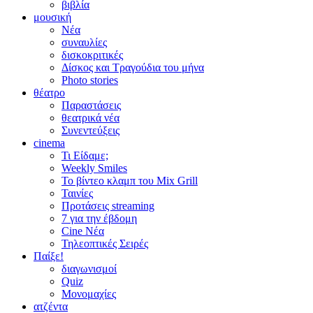
βιβλία
μουσική
Νέα
συναυλίες
δισκοκριτικές
Δίσκος και Τραγούδια του μήνα
Photo stories
θέατρο
Παραστάσεις
θεατρικά νέα
Συνεντεύξεις
cinema
Τι Είδαμε;
Weekly Smiles
Το βίντεο κλαμπ του Mix Grill
Ταινίες
Προτάσεις streaming
7 για την έβδομη
Cine Νέα
Τηλεοπτικές Σειρές
Παίξε!
διαγωνισμοί
Quiz
Μονομαχίες
ατζέντα