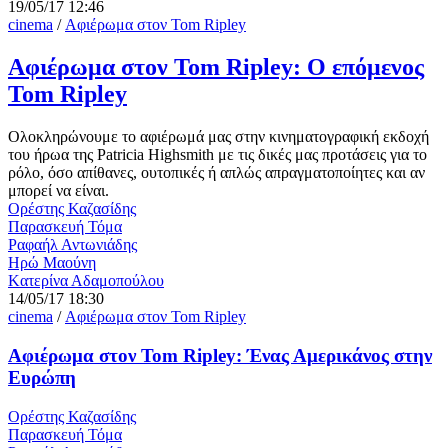
19/05/17 12:46
cinema
/
Αφιέρωμα στον Tom Ripley
Αφιέρωμα στον Tom Ripley: Ο επόμενος
Tom Ripley
Ολοκληρώνουμε το αφιέρωμά μας στην κινηματογραφική εκδοχή
του ήρωα της Patricia Highsmith με τις δικές μας προτάσεις για το
ρόλο, όσο απίθανες, ουτοπικές ή απλώς απραγματοποίητες και αν
μπορεί να είναι.
Ορέστης Καζασίδης
Παρασκευή Τόμα
Ραφαήλ Αντωνιάδης
Ηρώ Μαούνη
Kατερίνα Αδαμοπούλου
14/05/17 18:30
cinema
/
Αφιέρωμα στον Tom Ripley
Αφιέρωμα στον Tom Ripley: Ένας Αμερικάνος στην
Ευρώπη
Ορέστης Καζασίδης
Παρασκευή Τόμα