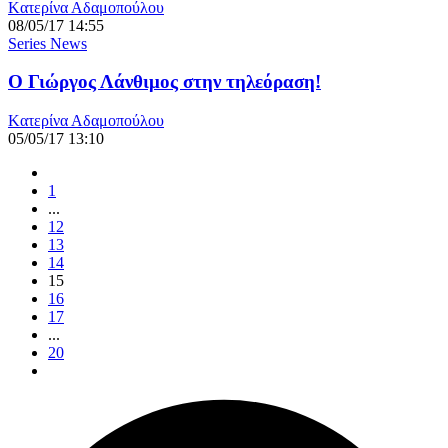
Kατερίνα Αδαμοπούλου
08/05/17 14:55
Series News
Ο Γιώργος Λάνθιμος στην τηλεόραση!
Kατερίνα Αδαμοπούλου
05/05/17 13:10
1
...
12
13
14
15
16
17
...
20