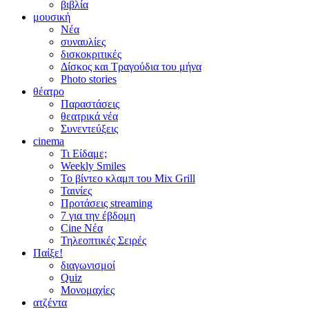
βιβλία
μουσική
Νέα
συναυλίες
δισκοκριτικές
Δίσκος και Τραγούδια του μήνα
Photo stories
θέατρο
Παραστάσεις
θεατρικά νέα
Συνεντεύξεις
cinema
Τι Είδαμε;
Weekly Smiles
Το βίντεο κλαμπ του Mix Grill
Ταινίες
Προτάσεις streaming
7 για την έβδομη
Cine Νέα
Τηλεοπτικές Σειρές
Παίξε!
διαγωνισμοί
Quiz
Μονομαχίες
ατζέντα