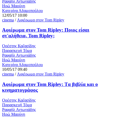
Ραφαήλ Αντωνιάδης
Ηρώ Μαούνη
Kατερίνα Αδαμοπούλου
12/05/17 10:00
cinema
/
Αφιέρωμα στον Tom Ripley
Αφιέρωμα στον Tom Ripley: Ποιος είσαι
στ'αλήθεια, Tom Ripley;
Ορέστης Καζασίδης
Παρασκευή Τόμα
Ραφαήλ Αντωνιάδης
Ηρώ Μαούνη
Kατερίνα Αδαμοπούλου
10/05/17 09:40
cinema
/
Αφιέρωμα στον Tom Ripley
Αφιέρωμα στον Tom Ripley: Tα βιβλία και ο
κινηματογράφος
Ορέστης Καζασίδης
Παρασκευή Τόμα
Ραφαήλ Αντωνιάδης
Ηρώ Μαούνη