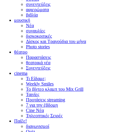
συνεντεύξεις
αφιερώματα
βιβλία
μουσική
Νέα
συναυλίες
δισκοκριτικές
Δίσκος και Τραγούδια του μήνα
Photo stories
θέατρο
Παραστάσεις
θεατρικά νέα
Συνεντεύξεις
cinema
Τι Είδαμε;
Weekly Smiles
Το βίντεο κλαμπ του Mix Grill
Ταινίες
Προτάσεις streaming
7 για την έβδομη
Cine Νέα
Τηλεοπτικές Σειρές
Παίξε!
διαγωνισμοί
Quiz