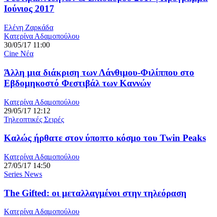
Ιούνιος 2017
Ελένη Ζαρκάδα
Kατερίνα Αδαμοπούλου
30/05/17 11:00
Cine Νέα
Άλλη μια διάκριση των Λάνθιμου-Φιλίππου στο
Εβδομηκοστό Φεστιβάλ των Καννών
Kατερίνα Αδαμοπούλου
29/05/17 12:12
Τηλεοπτικές Σειρές
Καλώς ήρθατε στον ύποπτο κόσμο του Twin Peaks
Kατερίνα Αδαμοπούλου
27/05/17 14:50
Series News
The Gifted: οι μεταλλαγμένοι στην τηλεόραση
Kατερίνα Αδαμοπούλου