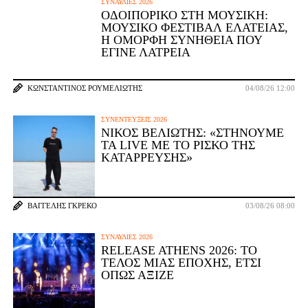
ΣΥΝΑΥΛΊΕΣ 2026
ΟΔΟΙΠΟΡΙΚΌ ΣΤΗ ΜΟΥΣΙΚΉ:
ΜΟΥΣΙΚΌ ΦΕΣΤΙΒΆΛ ΕΛΆΤΕΙΑΣ,
Η ΌΜΟΡΦΗ ΣΥΝΉΘΕΙΑ ΠΟΥ
ΈΓΙΝΕ ΛΑΤΡΕΊΑ
ΚΩΝΣΤΑΝΤΊΝΟΣ ΡΟΥΜΕΛΙΏΤΗΣ
04/08/26 12:00
ΣΥΝΕΝΤΕΎΞΕΙΣ 2026
ΝΊΚΟΣ ΒΕΛΙΏΤΗΣ: «ΣΤΉΝΟΥΜΕ
ΤΑ LIVE ΜΕ ΤΟ ΡΊΣΚΟ ΤΗΣ
ΚΑΤΆΡΡΕΥΣΗΣ»
ΒΑΓΓΈΛΗΣ ΓΚΡΈΚΟ
03/08/26 08:00
ΣΥΝΑΥΛΊΕΣ 2026
RELEASE ATHENS 2026: ΤΟ
ΤΈΛΟΣ ΜΙΑΣ ΕΠΟΧΉΣ, ΈΤΣΙ
ΌΠΩΣ ΆΞΙΖΕ