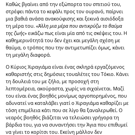
Καθώς βγαίνει από την εξώπορτα του σπιτιού του,
στρέφει πάντα το κεφάλι προς τον ουρανό, παίρνει
μια βαθιά ανάσα ανακούφισης και ξεκινά αισιόδοξα
τη μέρα του. «
Άλλη μια μέρα που αντικρύζω το θαύμα
της ζωής
» εικάζω πως είναι μία από τις σκέψεις του. Η
καθημερινότητά του δεν έχει και μεγάλη σχέση με
θαύμα, ο τρόπος που την αντιμετωπίζει όμως, κάνει
τη μεγάλη διαφορά.
Ο Κύριος Χιραγιάμα είναι ένας σκληρά εργαζόμενος
καθαριστής στις δημόσιες τουαλέτες του Τόκιο. Κάνει
τη δουλειά του με ζήλο, με προσοχή στη
λεπτομέρεια, ακούραστα, χωρίς να σιχαίνεται. Μαζί
του είναι ένας βοηθός μονίμως αργοπορημένος, που
αδυνατεί να καταλάβει γιατί ο Χιραγιάμα καθαρίζει με
τόση επιμέλεια κάτι που σε λίγο θα ξαναλερωθεί. Ο
νεαρός βοηθός βιάζεται να τελειώσει γρήγορα τη
βάρδια του, για να συναντήσει την Άγια που επιθυμεί
να γίνει το κορίτσι του. Εκείνη μάλλον δεν