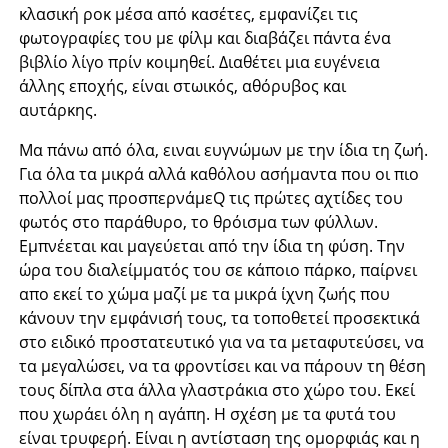
κλασική ροκ μέσα από κασέτες, εμφανίζει τις
φωτογραφίες του με φίλμ και διαβάζει πάντα ένα
βιβλίο λίγο πρίν κοιμηθεί. Διαθέτει μια ευγένεια
άλλης εποχής, είναι στωικός, αθόρυβος και
αυτάρκης.
Μα πάνω από όλα, ειναι ευγνώμων με την ίδια τη ζωή.
Για όλα τα μικρά αλλά καθόλου ασήμαντα που οι πιο
πολλοί μας προσπερνάμεQ τις πρώτες αχτίδες του
φωτός στο παράθυρο, το θρόισμα των φύλλων.
Εμπνέεται και μαγεύεται από την ίδια τη φύση. Την
ώρα του διαλείμματός του σε κάποιο πάρκο, παίρνει
απο εκεί το χώμα μαζί με τα μικρά ίχνη ζωής που
κάνουν την εμφάνισή τους, τα τοποθετεί προσεκτικά
στο ειδικό προστατευτικό για να τα μεταφυτεύσει, να
τα μεγαλώσει, να τα φροντίσει και να πάρουν τη θέση
τους δίπλα στα άλλα γλαστράκια στο χώρο του. Εκεί
που χωράει όλη η αγάπη. Η σχέση με τα φυτά του
είναι τρυφερή. Είναι η αντίσταση της ομορφιάς και η