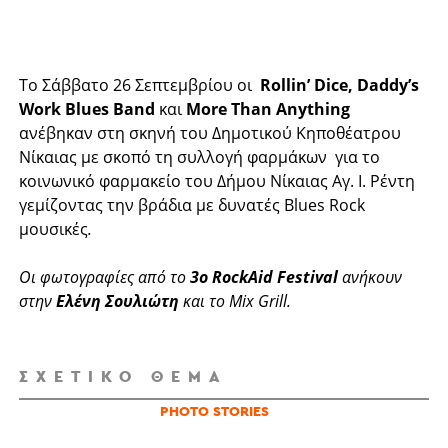
Το Σάββατο 26 Σεπτεμβρίου οι
Rollin’ Dice, Daddy’s
Work Blues Band
και
More Than Anything
ανέβηκαν στη σκηνή του Δημοτικού Κηποθέατρου
Νίκαιας με σκοπό τη συλλογή φαρμάκων για το
κοινωνικό φαρμακείο του Δήμου Νίκαιας Αγ. Ι. Ρέντη
γεμίζοντας την βράδια με δυνατές Blues Rock
μουσικές
.
Οι φωτογραφίες από το
3ο RockAid Festival
ανήκουν
στην
Ελένη Σουλιώτη
και το Mix Grill.
ΣΧΕΤΙΚΌ ΘΈΜΑ
PHOTO STORIES