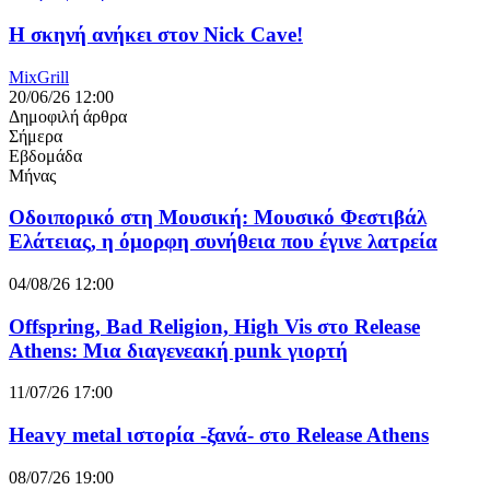
Η σκηνή ανήκει στον Nick Cave!
MixGrill
20/06/26 12:00
Δημοφιλή άρθρα
Σήμερα
Εβδομάδα
Μήνας
Οδοιπορικό στη Μουσική: Μουσικό Φεστιβάλ
Ελάτειας, η όμορφη συνήθεια που έγινε λατρεία
04/08/26 12:00
Offspring, Bad Religion, High Vis στο Release
Athens: Μια διαγενεακή punk γιορτή
11/07/26 17:00
Heavy metal ιστορία -ξανά- στο Release Athens
08/07/26 19:00