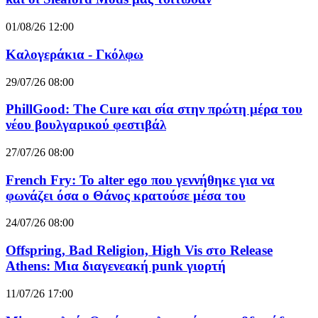
01/08/26 12:00
Καλογεράκια - Γκόλφω
29/07/26 08:00
PhillGood: The Cure και σία στην πρώτη μέρα του
νέου βουλγαρικού φεστιβάλ
27/07/26 08:00
French Fry: Το alter ego που γεννήθηκε για να
φωνάζει όσα ο Θάνος κρατούσε μέσα του
24/07/26 08:00
Offspring, Bad Religion, High Vis στο Release
Athens: Μια διαγενεακή punk γιορτή
11/07/26 17:00