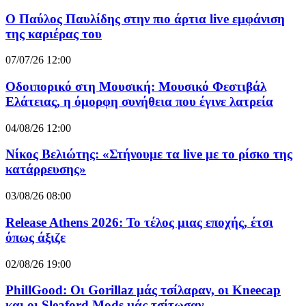
Ο Παύλος Παυλίδης στην πιο άρτια live εμφάνιση
της καριέρας του
07/07/26 12:00
Οδοιπορικό στη Μουσική: Μουσικό Φεστιβάλ
Ελάτειας, η όμορφη συνήθεια που έγινε λατρεία
04/08/26 12:00
Νίκος Βελιώτης: «Στήνουμε τα live με το ρίσκο της
κατάρρευσης»
03/08/26 08:00
Release Athens 2026: Το τέλος μιας εποχής, έτσι
όπως άξιζε
02/08/26 19:00
PhillGood: Οι Gorillaz μάς τσίλαραν, οι Kneecap
και οι Sleaford Mods μάς τσίτωσαν