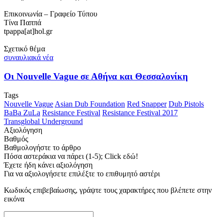
Επικοινωνία – Γραφείο Τύπου
Τίνα Παππά
tpappa[at]hol.gr
Σχετικό θέμα
συναυλιακά νέα
Οι Nouvelle Vague σε Αθήνα και Θεσσαλονίκη
Tags
Nouvelle Vague
Asian Dub Foundation
Red Snapper
Dub Pistols
BaBa ZuLa
Resistance Festival
Resistance Festival 2017
Transglobal Underground
Αξιολόγηση
Βαθμός
Βαθμολογήστε το άρθρο
Πόσα αστεράκια να πάρει (1-5); Click εδώ!
Έχετε ήδη κάνει αξιολόγηση
Για να αξιολογήσετε επιλέξτε το επιθυμητό αστέρι
Κωδικός επιβεβαίωσης, γράψτε τους χαρακτήρες που βλέπετε στην
εικόνα