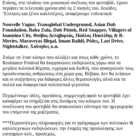
Επίσης, στο πλαίσιο του μουσικού σκέλους του φεστιβάλ, έχουν
περάσει τα τελευταία χρόνια από τις 2 σκηνές του, δεκάδες
‘Eλληνες και ξένοι καλλιτέχνες, αναφέρουμε ενδεικτικά:
Nouvelle Vague, Transglobal Underground, Asian Dub
Foundation, Baba Zula, Dub Pistols, Red Snapper, Villagers of
Ioannina City, Φοίβος Δεληβοριάς, Παύλος Παυλίδης & Β-
Movies, Maraveyas Illegal, Imam Baildi, Ρόδες, Last Drive,
Nightstalker, Χαϊνηδες κ.α.
Ζούμε σε έναν κόσμο που αλλάζει και όπως κάθε χρόνο, το
Resistance Festival θα διοργανώσει εκδηλώσεις γύρω από τα
μεγάλα πολιτικά θέματα, εγχώρια και διεθνή, που απασχολούν τους
προοδευτικούς ανθρώπους στη χώρα μας. Βέβαια, δεν θα λείψουν
και οι συζητήσεις για διάφορες άλλες θεματολογίες αλλά και τα
πολλά και διαφορετικά πολιτιστικά γεγονότα.
Περιμένουμε ιδέες, προτάσεις, συμμετοχή αφού το φεστιβάλ έχει
καταφέρει να στηρίζεται στις δυνάμεις του κόσμου του. Η
συνέλευση του φεστιβάλ θα ανακοινώσει σύντομα την ημερομηνία
του επόμενού της μαζέματος.
***Περισσότερες πληροφορίες για το πρόγραμμα των πολιτικών &
καλλιτεχνικών εκδηλώσεων, την έναρξη της προπώλησης των
εισιτηρίων κλπ., προσεχώς.