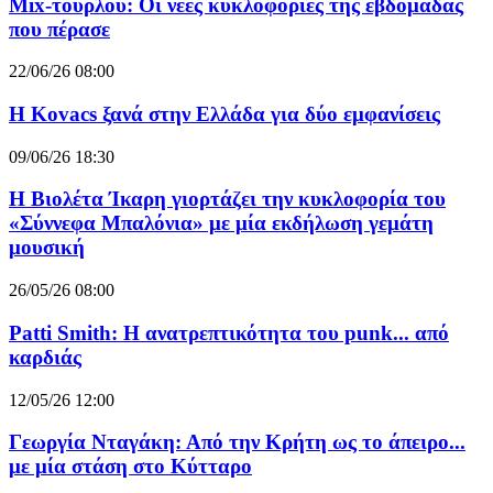
Mix-τουρλού: Οι νέες κυκλοφορίες της εβδομάδας
που πέρασε
22/06/26 08:00
Η Kovacs ξανά στην Ελλάδα για δύο εμφανίσεις
09/06/26 18:30
Η Βιολέτα Ίκαρη γιορτάζει την κυκλοφορία του
«Σύννεφα Μπαλόνια» με μία εκδήλωση γεμάτη
μουσική
26/05/26 08:00
Patti Smith: Η ανατρεπτικότητα του punk... από
καρδιάς
12/05/26 12:00
Γεωργία Νταγάκη: Από την Κρήτη ως το άπειρο...
με μία στάση στο Κύτταρο