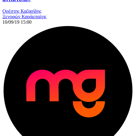
Ορέστης Καζασίδης
Ξενοφών Καράμπαλης
10/09/19 15:00