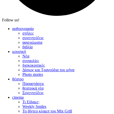
Follow us!
αρθρογραφία
στήλες
συνεντεύξεις
αφιερώματα
βιβλία
μουσική
Νέα
συναυλίες
δισκοκριτικές
Δίσκος και Τραγούδια του μήνα
Photo stories
θέατρο
Παραστάσεις
θεατρικά νέα
Συνεντεύξεις
cinema
Τι Είδαμε;
Weekly Smiles
Το βίντεο κλαμπ του Mix Grill