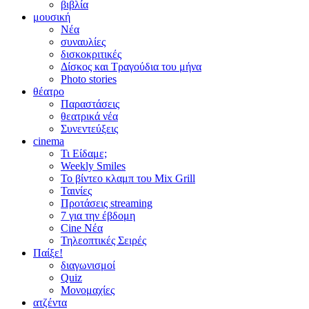
βιβλία
μουσική
Νέα
συναυλίες
δισκοκριτικές
Δίσκος και Τραγούδια του μήνα
Photo stories
θέατρο
Παραστάσεις
θεατρικά νέα
Συνεντεύξεις
cinema
Τι Είδαμε;
Weekly Smiles
Το βίντεο κλαμπ του Mix Grill
Ταινίες
Προτάσεις streaming
7 για την έβδομη
Cine Νέα
Τηλεοπτικές Σειρές
Παίξε!
διαγωνισμοί
Quiz
Μονομαχίες
ατζέντα