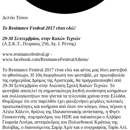
Δελτίο Τύπου
To Resistance Festival 2017 είναι εδώ!
29-30 Σεπτεμβρίου, στην Καλών Τεχνών
(Α.Σ.Κ.Τ., Πειραιώς 256, Αγ. Ι. Ρέντης)
www.resistancefestival.gr -
www.facebook.com/ResistanceFestivalAthens/
Το Resistance Festival 2017 είναι εδώ και φέτος μας δίνει ραντεβού
το φθινόπωρο. Η 10η διοργάνωση του φεστιβάλ, με πρωτοβουλία
της εφημερίδας Δρόμος της Αριστεράς, θα πραγματοποιηθεί από
29-30 Σεπτεμβρίου στην Ανώτατη Σχολή Καλών Τεχνών. Το
φεστιβάλ αποτελεί τη σημαντικότερη διεθνή συνάντηση κινημάτων
και συλλογικοτήτων που γίνεται τα τελευταία χρόνια στην Ελλάδα.
Θυμίζουμε ότι στο παρελθόν έχει φιλοξενήσει μεγάλες πολιτικές
προσωπικότητες και κινήματα από όλον τον κόσμο, όπως πέρυσι η
Λέιλα Χάλεντ, θρύλος της Παλαιστινιακής αντίστασης, η Φιγέν
Γιουκσεντάγ, συμπρόεδρος του HDP, και παλαιότερα ο Αλβάρο
Γκαρσία Λινέρα, αντιπρόεδρος του Πολυεθνικού Κράτους της
Βολιβίας, ο διανοούμενος Σαμίρ Αμίν και ο συγγραφέας Ταρίκ Αλί.