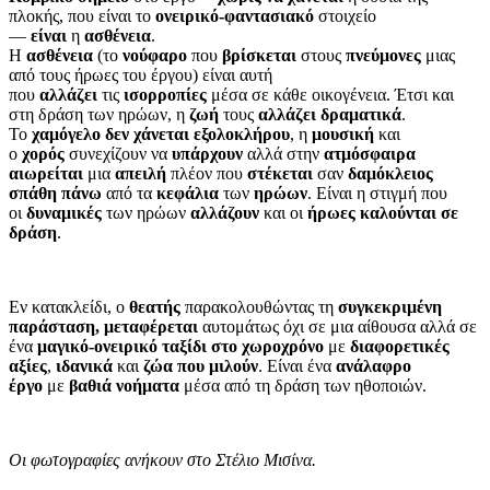
πλοκής, που είναι το
ονειρικό-φαντασιακό
στοιχείο
—
είναι
η
ασθένεια
.
Η
ασθένεια
(το
νούφαρο
που
βρίσκεται
στους
πνεύμονες
μιας
από τους ήρωες του έργου) είναι αυτή
που
αλλάζει
τις
ισορροπίες
μέσα σε κάθε οικογένεια. Έτσι και
στη δράση των ηρώων, η
ζωή
τους
αλλάζει δραματικά
.
Το
χαμόγελο
δεν χάνεται εξολοκλήρου
, η
μουσική
και
ο
χορός
συνεχίζουν να
υπάρχουν
αλλά στην
ατμόσφαιρα
αιωρείται
μια
απειλή
πλέον που
στέκεται
σαν
δαμόκλειος
σπάθη
πάνω
από τα
κεφάλια
των
ηρώων
. Είναι η στιγμή που
οι
δυναμικές
των ηρώων
αλλάζουν
και οι
ήρωες καλούνται σε
δράση
.
Εν κατακλείδι, ο
θεατής
παρακολουθώντας τη
συγκεκριμένη
παράσταση,
μεταφέρεται
αυτομάτως όχι σε μια αίθουσα αλλά σε
ένα
μαγικό-ονειρικό ταξίδι στο χωροχρόνο
με
διαφορετικές
αξίες
,
ιδανικά
και
ζώα που μιλούν
. Είναι ένα
ανάλαφρο
έργο
με
βαθιά νοήματα
μέσα από τη δράση των ηθοποιών.
Οι φωτογραφίες ανήκουν στο Στέλιο Μισίνα
.