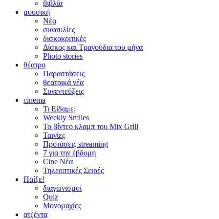
βιβλία
μουσική
Νέα
συναυλίες
δισκοκριτικές
Δίσκος και Τραγούδια του μήνα
Photo stories
θέατρο
Παραστάσεις
θεατρικά νέα
Συνεντεύξεις
cinema
Τι Είδαμε;
Weekly Smiles
Το βίντεο κλαμπ του Mix Grill
Ταινίες
Προτάσεις streaming
7 για την έβδομη
Cine Νέα
Τηλεοπτικές Σειρές
Παίξε!
διαγωνισμοί
Quiz
Μονομαχίες
ατζέντα