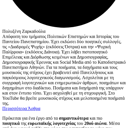
Πολυξένη Ζαρκαδούλα
Απόφοιτη του τμήματος Πολιτικών Επιστημών και Ιστορίας του
Παντείου Πανεπιστημίου. Έχει εκδώσει δύο ποιητικές συλλογές,
τις «Διαδρομές Ψυχής» (εκδόσεις Όστρια) και την «Ψυχική
Παλίρροια» (εκδόσεις Διάνοια). Έχει λάβει πιστοποιητικό
Επιμέλειας και Διόρθωσης κειμένων και Δημοσιογραφίας,
Δημοσιογραφικής Έρευνας και Social Media από το Καποδιστριακό
Πανεπιστήμιο Αθηνών. Για τα ποιήματα, τα διηγήματα και τους
μουσικούς της στίχους έχει βραβευτεί από Πανελλήνιους και
παγκόσμιους λογοτεχνικούς διαγωνισμούς. Ασχολείται με τη
συγγραφή λογοτεχνικών και ενημερωτικών άρθρων, ποιημάτων και
διηγημάτων στο διαδίκτυο. Ποιήματα και διηγήματά της υπάρχουν
και στον έντυπο τύπο. Έχει ασχοληθεί με τη στιχουργική. Στο
YouTube θα βρείτε μουσικούς στίχους και μελοποιημένα ποιήματά
της.
Περισσότερα Άρθρα
Πρόκειται για ένα έργο από τα
σημαντικότερα
και πιο
ποιητικά
της
ευρωπαϊκής λογοτεχνίας
του
20ού αιώνα
. Μέσα