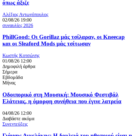
όπως άξιζε
Αλέξιος Αντωνόπουλος
02/08/26 19:00
συναυλίες 2026
PhillGood: Οι Gorillaz μάς τσίλαραν, οι Kneecap
και οι Sleaford Mods μάς τσίτωσαν
Κωστής Κοτσώνης
01/08/26 12:00
Δημοφιλή άρθρα
Σήμερα
Εβδομάδα
Μήνας
Οδοιπορικό στη Μουσική: Μουσικό Φεστιβάλ
Ελάτειας, η όμορφη συνήθεια που έγινε λατρεία
04/08/26 12:00
Διαβάστε ακόμα
Συνεντεύξεις
Γιάννης Αγγελάκης: Η δουλειά του ηθοποιού είναι η