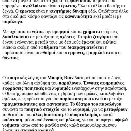
από ένα μαγικό ταξίδι στο χώρο της
φαντασίας
το μόνο που
παραμένει
αναλλοίωτο
είναι ο
έρωτας.
Όλα τα άλλα ο θεατής τα
ξεχνά. Ο
έρωτας
είναι η
κινητήριος δύναμη
εδώ. Οτιδήποτε άλλο
στο δικό μας κόσμο φαντάζει ως
κανονικότητα
εκεί μοιάζει με
παράλογο
.
Με οχήματα τα
νιάτα
, την
ομορφιά
και τα
χρήματα
οι ήρωες
διαπλέκονται
σε μεταξύ τους
σχέσεις
. Τα
τρία ζευγάρια
του
έργου ενώνονται μεταξύ τους με δεσμούς
έρωτα
και
φιλίας
.
Κάποια ακόμη από τα
θέματα
που
διαπραγματεύεται
η
παράσταση είναι: οι
εθισμοί
και οι
εμμονές
, η
αρρώστια
και ο
θάνατος
.
Ο
ποιητικός
λόγος του
Μπορίς Βιάν
διατηρείται και στο έργο,
καθώς και όλη η αίσθηση του
παράλογου
.
Έννοιες αφηρημένες
,
εκφράσεις ποιητικές
και
λυρισμός
ενυπάρχουν στην παράσταση.
Ο θεατής, παρακολουθώντας τη δράση των ηρώων, καταλαβαίνει
αμέσως πως πρόκειται για μια
παράσταση
που
κινείται
μεταξύ
πραγματικότητας και φαντασίας.
Το
θέατρο του παραλόγου
συναντά το
ποιητικό στοιχείο
και το
λυρισμό,
για να
μεταφέρουν
το θεατή σε μια
άλλη διάσταση
. Ο
σουρεαλισμός
αποκτά
υπόσταση
, μέσα από
έννοιες
και
ρόλους
, για να μεταφέρει
υψηλά
νοήματα
κάτω από το μανδύα ενός καλά καμουφλαρισμένου
έργου με
στοιχεία κωμικά
.