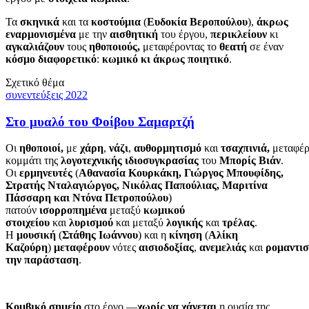
Τα
σκηνικά
και τα
κοστούμια
(
Ευδοκία Βεροπούλου
),
άκρως
εναρμονισμένα
με την
αισθητική
του έργου,
περικλείουν
κι
αγκαλιάζουν
τους
ηθοποιούς,
μεταφέροντας το
θεατή
σε έναν
κόσμο διαφορετικό
:
κωμικό κι άκρως ποιητικό
.
Σχετικό θέμα
συνεντεύξεις 2022
Στο μυαλό του Φοίβου Σαμαρτζή
Οι
ηθοποιοί,
με
χάρη
,
νάζι
,
αυθορμητισμό
και
τσαχπινιά,
μεταφέ
κομμάτι της
λογοτεχνικής ιδιοσυγκρασίας
του
Μπορίς Βιάν
.
Οι
ερμηνευτές
(
Αθανασία Κουρκάκη, Γιώργος Μπουφίδης,
Στρατής Νταλαγιώργος, Νικόλας Παπούλιας, Μαριτίνα
Πάσσαρη και Ντόνα Πετροπούλου
)
πατούν
ισορροπημένα
μεταξύ
κωμικού
στοιχείου
και
λυρισμού
και μεταξύ
λογικής
και
τρέλας
.
Η
μουσική
(
Στάθης Ιωάννου
) και η
κίνηση
(
Αλίκη
Καζούρη
)
μεταφέρουν
νότες
αισιοδοξίας
,
ανεμελιάς
και
ρομαντι
την παράσταση
.
Κομβικό σημείο
στο έργο —
χωρίς να χάνεται
η ουσία της