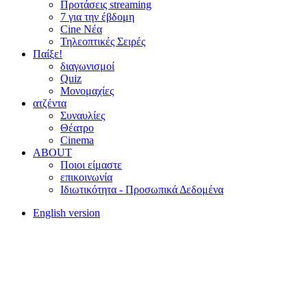
Προτάσεις streaming
7 για την έβδομη
Cine Νέα
Τηλεοπτικές Σειρές
Παίξε!
διαγωνισμοί
Quiz
Μονομαχίες
ατζέντα
Συναυλίες
Θέατρο
Cinema
ABOUT
Ποιοι είμαστε
επικοινωνία
Ιδιωτικότητα - Προσωπικά Δεδομένα
English version