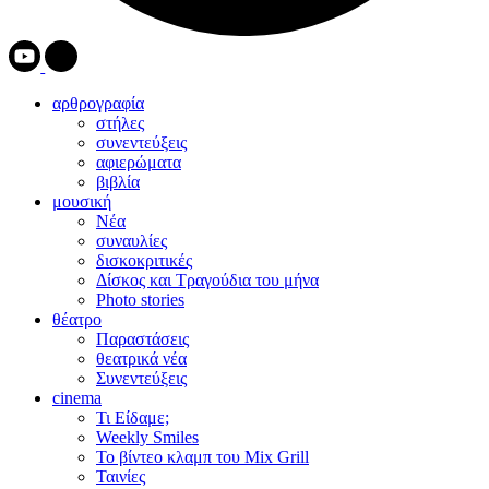
αρθρογραφία
στήλες
συνεντεύξεις
αφιερώματα
βιβλία
μουσική
Νέα
συναυλίες
δισκοκριτικές
Δίσκος και Τραγούδια του μήνα
Photo stories
θέατρο
Παραστάσεις
θεατρικά νέα
Συνεντεύξεις
cinema
Τι Είδαμε;
Weekly Smiles
Το βίντεο κλαμπ του Mix Grill
Ταινίες