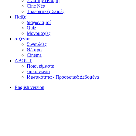
7 για την έβδομη
Cine Νέα
Τηλεοπτικές Σειρές
Παίξε!
διαγωνισμοί
Quiz
Μονομαχίες
ατζέντα
Συναυλίες
Θέατρο
Cinema
ABOUT
Ποιοι είμαστε
επικοινωνία
Ιδιωτικότητα - Προσωπικά Δεδομένα
English version