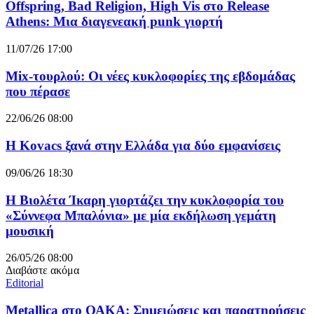
Offspring, Bad Religion, High Vis στο Release
Athens: Μια διαγενεακή punk γιορτή
11/07/26 17:00
Mix-τουρλού: Οι νέες κυκλοφορίες της εβδομάδας
που πέρασε
22/06/26 08:00
Η Kovacs ξανά στην Ελλάδα για δύο εμφανίσεις
09/06/26 18:30
Η Βιολέτα Ίκαρη γιορτάζει την κυκλοφορία του
«Σύννεφα Μπαλόνια» με μία εκδήλωση γεμάτη
μουσική
26/05/26 08:00
Διαβάστε ακόμα
Editorial
Metallica στο ΟΑΚΑ: Σημειώσεις και παρατηρήσεις