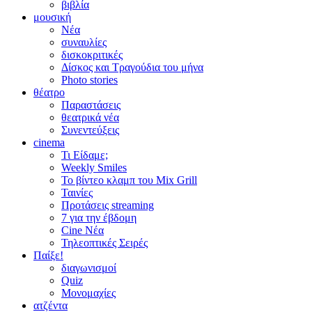
βιβλία
μουσική
Νέα
συναυλίες
δισκοκριτικές
Δίσκος και Τραγούδια του μήνα
Photo stories
θέατρο
Παραστάσεις
θεατρικά νέα
Συνεντεύξεις
cinema
Τι Είδαμε;
Weekly Smiles
Το βίντεο κλαμπ του Mix Grill
Ταινίες
Προτάσεις streaming
7 για την έβδομη
Cine Νέα
Τηλεοπτικές Σειρές
Παίξε!
διαγωνισμοί
Quiz
Μονομαχίες
ατζέντα