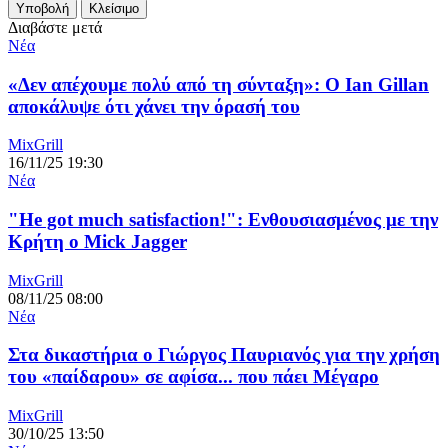
Διαβάστε μετά
Νέα
«Δεν απέχουμε πολύ από τη σύνταξη»: Ο Ian Gillan
αποκάλυψε ότι χάνει την όρασή του
MixGrill
16/11/25 19:30
Νέα
"He got much satisfaction!": Ενθουσιασμένος με την
Κρήτη ο Mick Jagger
MixGrill
08/11/25 08:00
Νέα
Στα δικαστήρια ο Γιώργος Παυριανός για την χρήση
του «παίδαρου» σε αφίσα... που πάει Μέγαρο
MixGrill
30/10/25 13:50