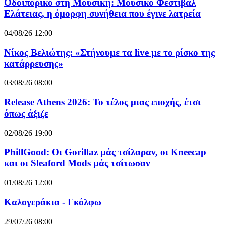
Οδοιπορικό στη Μουσική: Μουσικό Φεστιβάλ
Ελάτειας, η όμορφη συνήθεια που έγινε λατρεία
04/08/26 12:00
Νίκος Βελιώτης: «Στήνουμε τα live με το ρίσκο της
κατάρρευσης»
03/08/26 08:00
Release Athens 2026: Το τέλος μιας εποχής, έτσι
όπως άξιζε
02/08/26 19:00
PhillGood: Οι Gorillaz μάς τσίλαραν, οι Kneecap
και οι Sleaford Mods μάς τσίτωσαν
01/08/26 12:00
Καλογεράκια - Γκόλφω
29/07/26 08:00