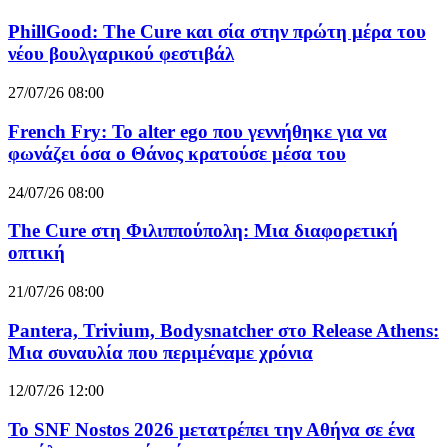
PhillGood: The Cure και σία στην πρώτη μέρα του
νέου βουλγαρικού φεστιβάλ
27/07/26 08:00
French Fry: Το alter ego που γεννήθηκε για να
φωνάζει όσα ο Θάνος κρατούσε μέσα του
24/07/26 08:00
The Cure στη Φιλιππούπολη: Μια διαφορετική
οπτική
21/07/26 08:00
Pantera, Trivium, Bodysnatcher στο Release Athens:
Μια συναυλία που περιμέναμε χρόνια
12/07/26 12:00
Το SNF Nostos 2026 μετατρέπει την Αθήνα σε ένα