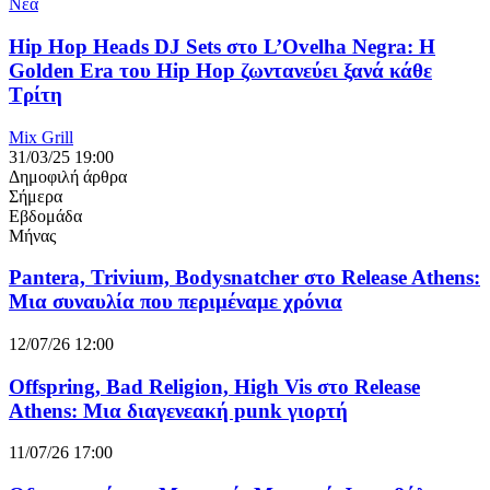
Νέα
Hip Hop Heads DJ Sets στο L’Ovelha Negra: Η
Golden Era του Hip Hop ζωντανεύει ξανά κάθε
Τρίτη
Mix Grill
31/03/25 19:00
Δημοφιλή άρθρα
Σήμερα
Εβδομάδα
Μήνας
Pantera, Trivium, Bodysnatcher στο Release Athens:
Μια συναυλία που περιμέναμε χρόνια
12/07/26 12:00
Offspring, Bad Religion, High Vis στο Release
Athens: Μια διαγενεακή punk γιορτή
11/07/26 17:00