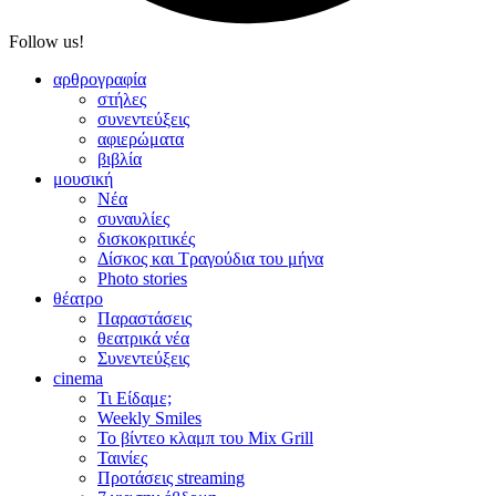
Follow us!
αρθρογραφία
στήλες
συνεντεύξεις
αφιερώματα
βιβλία
μουσική
Νέα
συναυλίες
δισκοκριτικές
Δίσκος και Τραγούδια του μήνα
Photo stories
θέατρο
Παραστάσεις
θεατρικά νέα
Συνεντεύξεις
cinema
Τι Είδαμε;
Weekly Smiles
Το βίντεο κλαμπ του Mix Grill
Ταινίες
Προτάσεις streaming