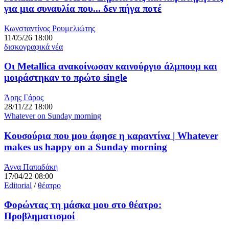
για μια συναυλία που... δεν πήγα ποτέ
Κωνσταντίνος Ρουμελιώτης
11/05/26 18:00
δισκογραφικά νέα
Οι Metallica ανακοίνωσαν καινούργιο άλμπουμ και
μοιράστηκαν το πρώτο single
Άρης Γάρος
28/11/22 18:00
Whatever on Sunday morning
Κουσούρια που μου άφησε η καραντίνα | Whatever
makes us happy on a Sunday morning
Άννα Παπαδάκη
17/04/22 08:00
Editorial
/
θέατρο
Φορώντας τη μάσκα μου στο θέατρο:
Προβληματισμοί