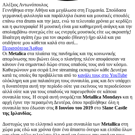
Αλέξιος Αντωνόπουλος
Γεννήθηκα στην Αθήνα και μεγάλωσα στη Γερμανία. Σπούδασα
γερμανική φιλολογία και παράλληλα έκανα και μουσικές σπουδές
επάνω στα drums και την jazz, ενώ τα τελευταία χρόνια με κερδίζει
και η φωτογραφία! Η μουσική είναι μια καθημερινή ανάγκη και την
απολαμβάνω συνεχώς είτε ως ενεργός μουσικός είτε ως ακροατής!
Ιδιαίτερη αγάπη έχω για τον ακραίο (Heavy) ήχο αλλά και για
οτιδήποτε μου κάθεται καλά στο αυτί...
Περισσότερα Άρθρα
Οι
Metalica
στα πλαίσια της πανδημίας και της κοινωνικής
απομόνωσης που βιώνει όλος ο πλανήτης πλέον αποφάσισαν να
κάνουν ένα σημαντικό δώρο στους οπαδούς τους ανά τον κόσμο.
Καθιερώνουν μια σειρά Live streaming εκπομπών κάθε Δευτέρα
κατά τις οποίες θα προβάλλεται από το
κανάλι τους στο YouTube
ολόκληρη και μια παλαιότερη τους συναυλία, μιας και δεν υπάρχει
η δυνατότητα αυτή την περίοδο ούτε για εκείνους να περιοδεύσουν
αλλά ούτε και για τους οπαδούς να παρευρεθούν σε κάποια
συναυλία τους. Η σειρά αυτή ονομάζεται
Metallica Mondays
και η
αρχή έγινε την περασμένη Δευτέρα, όπου προβλήθηκε όλη η
συναυλία που έδωσαν στις
8 Ιουνίου του 2019
στο
Slane Castle
της Ιρλανδίας
.
Δυστυχώς για το ελληνικό κοινό μια συναυλία των
Metallica
στη
χώρα μας εδώ και χρόνια ήταν ένα άπιαστο όνειρο και ελπίδα όλων
μας είναι μόλις τελειώσει όλο αυτό να έχουμε την χαρά να τους