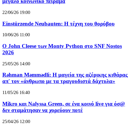
μεγάλο κοινωνικό πείραμα
22/06/26 19:00
Einstürzende Neubauten: Η τέχνη του θορύβου
10/06/26 11:00
O John Cleese των Monty Python στο SNF Nostos
2026
25/05/26 14:00
Rəhman Məmmədli: Η μαγεία της αζέρικης κιθάρας
απ' τον «άνθρωπο με τα τραγουδιστά δάχτυλα»
11/05/26 16:40
Mikro και Nalyssa Green, σε ένα κοινό live για όσ@
δεν σταμάτησαν να χορεύουν ποτέ
25/04/26 12:00