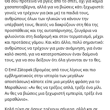
Θα σου πρότεινα να βγεις από το σπίτι, όχι για καμιά
χασαποταβέρνα, αλλά για να βιώσεις κάτι ξεχωριστό:
γονείς να τρέχουν για (και με) τα παιδιά τους,
ανθρώπους όλων των ηλικιών να κάνουν την
υπέρβασή τους, θεατές να δακρύζουν στη θέα της
προσπάθειας και της αυταπάρνησης, ζευγάρια να
φιλιούνται στη διαδρομή και στον τερματισμό, μέχρι
και προτάσεις γάμου. Και κάτι άλλο, πολύ σημαντικό:
ανθρώπους να τρέχουν για μιαν ανάμνηση, για έναν
καλό σκοπό, για να κατατροπώσουν έναν δαίμονά
τους, για να σου δείξουν ότι όλα γίνονται αν το θες.
Ο Emil Zátopek (δρομέας από τους λίγους και πιο
εμβληματικούς στην ιστορία των μεγάλων
αποστάσεων) κάποτε είπε μια μεγάλη φράση για το
Μαραθώνιο: «Αν θες να τρέξεις απλά, τρέξε ένα μίλι.
Αν θες να βιώσεις μια ξεχωριστή εμπειρία, τρέξε ένα
μαραθώνιο».
Καλή τύχη σε όσους τρέχουν σήμερα, αλλά και σε