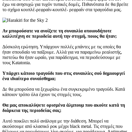
έχω να ανησυχώ για τυχόν τυπικές δομές. Πιθανότατα δε θα βρείτε
το σχήμα κουπλέ-ρεφραίν-κουπλέ- ρεφραίν στα τραγούδια μας.
Αν μπορούσατε να ανοίξετε τη συναυλία οποιουδήποτε
καλλιτέχνη σε περιοδεία αυτή την στιγμή, ποιος θα ήταν;
Δύσκολη ερώτηση. Υπάρχουν πολλές μπάντες με τις οποίες θα
ήταν σπουδαίο να παίξουμε. Αλλά για να παραμείνω ρεαλιστής,
πιστεύω θα ήταν ωραίο, για παράδειγμα, να περιοδεύσουμε με
τους Katatonia.
Υπάρχει κάποιο τραγούδι που στις συναυλίες σού δημιουργεί
ένα ιδιαίτερο συναίσθημα;
Δε θα μπορούσα να ξεχωρίσω ένα συγκεκριμένο τραγούδι. Κατά
κάποιον τρόπο όλα έχουν τις στιγμές τους.
Θα μας αποκαλύψετε ορισμένα άλμπουμ που ακούτε κατά τη
διάρκεια της περιοδείας σας;
Αυτό ποικίλει πολύ ανάλογα με την διάθεση. Μπορεί να
ακούσουμε από κλασικό ροκ μέχρι black metal. Τις στιγμές που
θέλουμε να ηρεμήσουμε λίγο ακούμε, για παράδειγμα, Antimatter