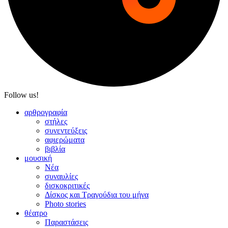
Follow us!
αρθρογραφία
στήλες
συνεντεύξεις
αφιερώματα
βιβλία
μουσική
Νέα
συναυλίες
δισκοκριτικές
Δίσκος και Τραγούδια του μήνα
Photo stories
θέατρο
Παραστάσεις