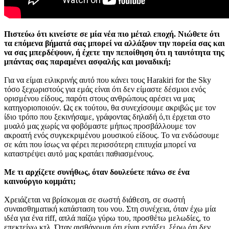
Πιστεύω ότι κινείστε σε μία νέα πιο μέταλ εποχή. Νιώθετε ότι
τα επόμενα βήματά σας μπορεί να αλλάξουν την πορεία σας και
να σας μπερδέψουν, ή έχετε την πεποίθηση ότι η ταυτότητα της
μπάντας σας παραμένει ασφαλής και μοναδική;
Για να είμαι ειλικρινής αυτό που κάνει τους Harakiri for the Sky
τόσο ξεχωριστούς για εμάς είναι ότι δεν είμαστε δέσμιοι ενός
ορισμένου είδους, παρότι στους ανθρώπους αρέσει να μας
κατηγοριοποιούν. Ως εκ τούτου, θα συνεχίσουμε ακριβώς με τον
ίδιο τρόπο που ξεκινήσαμε, γράφοντας δηλαδή ό,τι έρχεται στο
μυαλό μας χωρίς να φοβόμαστε μήπως προσβάλλουμε τον
ακροατή ενός συγκεκριμένου μουσικού είδους. Το να ενδώσουμε
σε κάτι που ίσως να φέρει περισσότερη επιτυχία μπορεί να
καταστρέψει αυτό μας κρατάει παθιασμένους.
Με τι αρχίζετε συνήθως, όταν δουλεύετε πάνω σε ένα
καινούργιο κομμάτι;
Χρειάζεται να βρίσκομαι σε σωστή διάθεση, σε σωστή
συναισθηματική κατάσταση του νου. Στη συνέχεια, όταν έχω μία
ιδέα για ένα riff, απλά παίζω γύρω του, προσθέτω μελωδίες, το
επεκτείνω κτλ. Όταν αισθάνομαι ότι είναι εντάξει, ξέρω ότι δεν