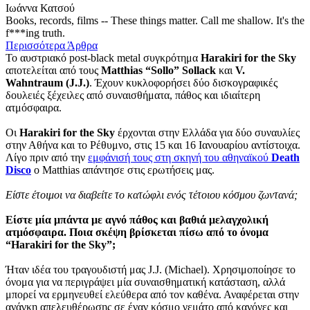
Ιωάννα Κατσού
Books, records, films -- These things matter. Call me shallow. It's the
f***ing truth.
Περισσότερα Άρθρα
Το αυστριακό post-black metal συγκρότημα
Harakiri for the Sky
αποτελείται από τους
Matthias “Sollo” Sollack
και
V.
Wahntraum (J.J.)
. Έχουν κυκλοφορήσει δύο δισκογραφικές
δουλειές ξέχειλες από συναισθήματα, πάθος και ιδιαίτερη
ατμόσφαιρα.
Οι
Harakiri for the Sky
έρχονται στην Ελλάδα για δύο συναυλίες
στην Αθήνα και το Ρέθυμνο, στις 15 και 16 Ιανουαρίου αντίστοιχα.
Λίγο πριν από την
εμφάνισή τους στη σκηνή του αθηναϊκού
Death
Disco
ο Matthias απάντησε στις ερωτήσεις μας.
Είστε έτοιμοι να διαβείτε το κατώφλι ενός τέτοιου κόσμου ζωντανά;
Είστε μία μπάντα με αγνό πάθος και βαθιά μελαγχολική
ατμόσφαιρα. Ποια σκέψη βρίσκεται πίσω από το όνομα
“Harakiri for the Sky”;
Ήταν ιδέα του τραγουδιστή μας J.J. (Michael). Χρησιμοποίησε το
όνομα για να περιγράψει μία συναισθηματική κατάσταση, αλλά
μπορεί να ερμηνευθεί ελεύθερα από τον καθένα. Αναφέρεται στην
ανάγκη απελευθέρωσης σε έναν κόσμο γεμάτο από κανόνες και