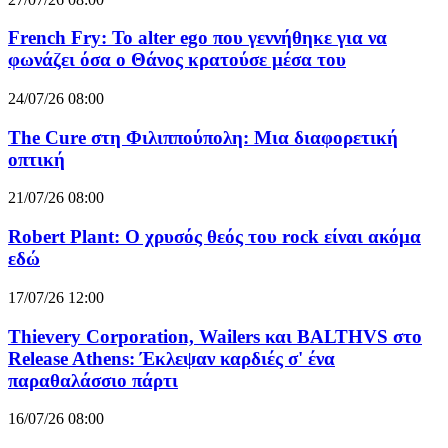
French Fry: Το alter ego που γεννήθηκε για να
φωνάζει όσα ο Θάνος κρατούσε μέσα του
24/07/26 08:00
The Cure στη Φιλιππούπολη: Μια διαφορετική
οπτική
21/07/26 08:00
Robert Plant: Ο χρυσός θεός του rock είναι ακόμα
εδώ
17/07/26 12:00
Thievery Corporation, Wailers και BALTHVS στο
Release Athens: Έκλεψαν καρδιές σ' ένα
παραθαλάσσιο πάρτι
16/07/26 08:00