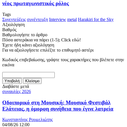
νέος πρωταγωνιστικός ρόλος
Tags
Συνεντεύξεις
συνέντευξη
metal
Harakiri for the Sky
Αξιολόγηση
Βαθμός
Βαθμολογήστε το άρθρο
Πόσα αστεράκια να πάρει (1-5); Click εδώ!
Έχετε ήδη κάνει αξιολόγηση
Για να αξιολογήσετε επιλέξτε το επιθυμητό αστέρι
Κωδικός επιβεβαίωσης, γράψτε τους χαρακτήρες που βλέπετε στην
εικόνα
Διαβάστε μετά
συναυλίες 2026
Οδοιπορικό στη Μουσική: Μουσικό Φεστιβάλ
Ελάτειας, η όμορφη συνήθεια που έγινε λατρεία
Κωνσταντίνος Ρουμελιώτης
04/08/26 12:00