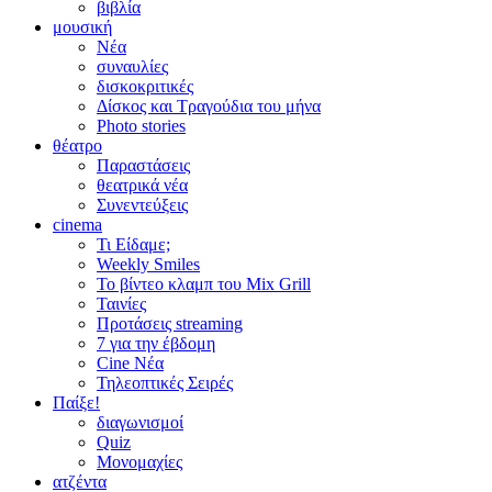
βιβλία
μουσική
Νέα
συναυλίες
δισκοκριτικές
Δίσκος και Τραγούδια του μήνα
Photo stories
θέατρο
Παραστάσεις
θεατρικά νέα
Συνεντεύξεις
cinema
Τι Είδαμε;
Weekly Smiles
Το βίντεο κλαμπ του Mix Grill
Ταινίες
Προτάσεις streaming
7 για την έβδομη
Cine Νέα
Τηλεοπτικές Σειρές
Παίξε!
διαγωνισμοί
Quiz
Μονομαχίες
ατζέντα