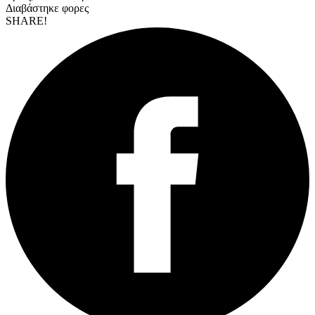
Διαβάστηκε
φορες
SHARE!