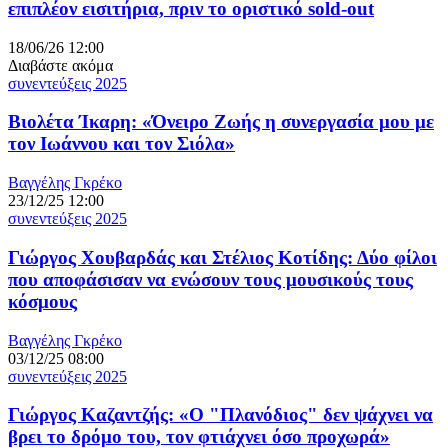
επιπλέον εισιτήρια, πριν το οριστικό sold-out
18/06/26 12:00
Διαβάστε ακόμα
συνεντεύξεις 2025
Βιολέτα Ίκαρη: «Όνειρο Ζωής η συνεργασία μου με
τον Ιωάννου και τον Σιόλα»
Βαγγέλης Γκρέκο
23/12/25 12:00
συνεντεύξεις 2025
Γιώργος Χουβαρδάς και Στέλιος Κοτίδης: Δύο φίλοι
που αποφάσισαν να ενώσουν τους μουσικούς τους
κόσμους
Βαγγέλης Γκρέκο
03/12/25 08:00
συνεντεύξεις 2025
Γιώργος Καζαντζής: «Ο "Πλανόδιος" δεν ψάχνει να
βρει το δρόμο του, τον φτιάχνει όσο προχωρά»