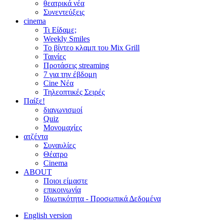
θεατρικά νέα
Συνεντεύξεις
cinema
Τι Είδαμε;
Weekly Smiles
Το βίντεο κλαμπ του Mix Grill
Ταινίες
Προτάσεις streaming
7 για την έβδομη
Cine Νέα
Τηλεοπτικές Σειρές
Παίξε!
διαγωνισμοί
Quiz
Μονομαχίες
ατζέντα
Συναυλίες
Θέατρο
Cinema
ABOUT
Ποιοι είμαστε
επικοινωνία
Ιδιωτικότητα - Προσωπικά Δεδομένα
English version