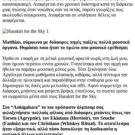
καταναγκασμό. Αναφέρεται στο χρονικό διάστημα κατά τη διάρκεια
μιας πτώσης όταν νοιώθεις σαν να πετάς, παρότι γνωρίζεις πως
ακολουθεί σύγκρουση. Αναφέρεται σε οτιδήποτε θέλεις να
αναφέρεται.
Matthias, σύμφωνα με διάφορες πηγές παίζεις πολλά μουσικά
όργανα. Θυμάσαι ποιο ήταν το πρώτο σου μουσικό ερέθισμα;
Ήρθα σε επαφή με τη μέταλ μουσική αρκετά νωρίς στη ζωή μου,
όταν ήμουν περίπου εννέα χρονών. Γοητεύτηκα από την αρχή και
ήθελα να παράγω μουσική μόνος μου. Τότε ξεκίνησαν όλα.
Αργότερα έκανα μαθήματα κλασικής κιθάρας, αλλά σύντομα την
άλλαξα σε ηλεκτρική και παραδόθηκα στην επιθυμία μου να
δημιουργώ τις δικές μου μελωδίες και riffs. Αφού συμμετείχε σε
διάφορες μπάντες και projects βρήκα, επιτέλους, το σωστό τρόπο
να εκφραστώ μέσα από τους Harakiri for the Sky.
Στο “Aokigahara” το πιο πρόσφατο άλμπουμ σας
φιλοξενήσατε πολλούς φίλους από διάφορες μπάντες όπως τον
Torsen (Agrypnie), τον Eklatanz (Heretoir), τον Seuche
(Faulnis) και τον Christiano (Whiskey Ritual). Το αποτέλεσμα
ήταν εξαιρετικό, αλλά πόσο δυσκόλεψε τη διαδικασία η
εμπλοκή άλλων καλλιτεχνών;