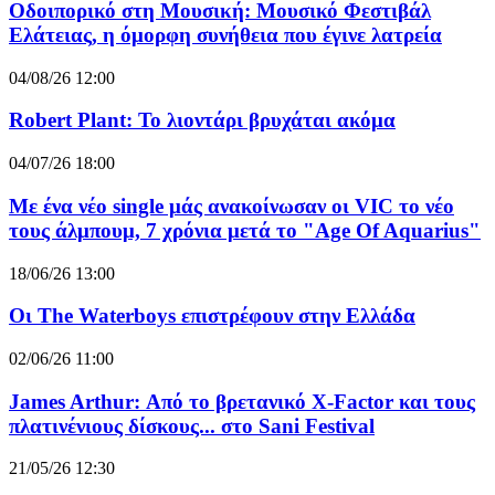
Οδοιπορικό στη Μουσική: Μουσικό Φεστιβάλ
Ελάτειας, η όμορφη συνήθεια που έγινε λατρεία
04/08/26 12:00
Robert Plant: Το λιοντάρι βρυχάται ακόμα
04/07/26 18:00
Με ένα νέο single μάς ανακοίνωσαν οι VIC το νέο
τους άλμπουμ, 7 χρόνια μετά το "Age Of Aquarius"
18/06/26 13:00
Οι The Waterboys επιστρέφουν στην Ελλάδα
02/06/26 11:00
James Arthur: Από το βρετανικό X-Factor και τους
πλατινένιους δίσκους... στο Sani Festival
21/05/26 12:30