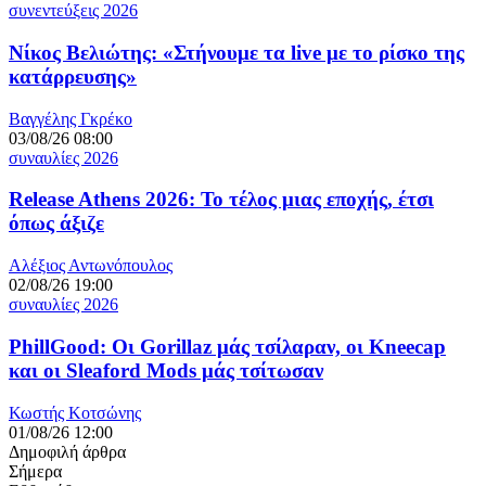
συνεντεύξεις 2026
Νίκος Βελιώτης: «Στήνουμε τα live με το ρίσκο της
κατάρρευσης»
Βαγγέλης Γκρέκο
03/08/26 08:00
συναυλίες 2026
Release Athens 2026: Το τέλος μιας εποχής, έτσι
όπως άξιζε
Αλέξιος Αντωνόπουλος
02/08/26 19:00
συναυλίες 2026
PhillGood: Οι Gorillaz μάς τσίλαραν, οι Kneecap
και οι Sleaford Mods μάς τσίτωσαν
Κωστής Κοτσώνης
01/08/26 12:00
Δημοφιλή άρθρα
Σήμερα