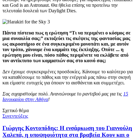
και God is an Astronaut. Θα ήθελα επίσης να προτείνω την
τελευταία δουλειά των Daylight Dies.
Πάντα πίστευα πως η ερώτηση “Τι να περιμένει ο κόσμος σε
μια συναυλία σας;” εκτοξεύει τις σκέψεις της φαντασίας μας
ως ακροατήριο σε ένα συγκεκριμένο μονοπάτι και, με αυτόν
τον τρόπο, χάνουμε ένα κομμάτι της έκπληξης. Οπότε ... η
ερώτηση μου είναι, πόσο πάθος περιμένετε να εκλάβετε από
τον αντίκτυπο των κομματιών σας στο κοινό σας;
Δεν έχουμε συγκεκριμένες προσδοκίες. Κάνουμε το καλύτερο για
να καταθέσουμε το πάθος και την ενέργειά μας πάνω στην σκηνή
και είμαστε ευτυχείς για όποιον το αισθάνεται και συμμετέχει.
Σας ευχαριστούμε πολύ. Ανανεώνουμε το ραντεβού μας για τις
15
Ιανουαρίου στην Αθήνα
!
Σχετικό θέμα
Συνεντεύξεις
Γιώργης Κοντοπόδης: Η ενσάρκωση του Γιαννούλη
Χαλεπά, η υποψηφιότητα στα βραβεία Κουν και ο