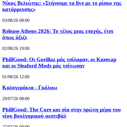
Νίκος Βελιώτης: «Στήνουμε τα live με το ρίσκο της
κατάρρευσης»
03/08/26 08:00
Release Athens 2026: Το τέλος μιας εποχής, έτσι
όπως άξιζε
02/08/26 19:00
PhillGood: Οι Gorillaz μάς τσίλαραν, οι Kneecap
και οι Sleaford Mods μάς τσίτωσαν
01/08/26 12:00
Καλογεράκια - Γκόλφω
29/07/26 08:00
PhillGood: The Cure και σία στην πρώτη μέρα του
νέου βουλγαρικού φεστιβάλ
27/07/26 08:00