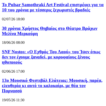
Το Pulsar Samothraki Art Festival επιστρέφει για τα
10 του χρόνια με τέσσερις ξεχωριστές βραδιές
02/07/26 18:00
30 χρόνια Χρήστος Θηβαίος στο Θέατρο Βράχων
Μελίνα Μερκούρη
18/06/26 08:00
SNF Nostos: «Ο Εχθρός Του Λαού» του Ίψεν όπως
δεν τον έχουμε ξαναδεί, με κορυφαίους ξένους
ηθοποιούς
02/06/26 17:00
13ο Μουσικό Φεστιβάλ Ελάτειας: Μουσική, παρέα,
ελευθερία κι αυτό το καλοκαίρι, με θέα τον
Παρνασσό
19/05/26 11:30