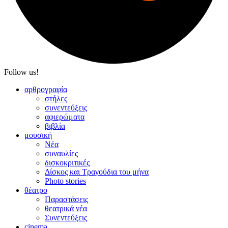
Follow us!
αρθρογραφία
στήλες
συνεντεύξεις
αφιερώματα
βιβλία
μουσική
Νέα
συναυλίες
δισκοκριτικές
Δίσκος και Τραγούδια του μήνα
Photo stories
θέατρο
Παραστάσεις
θεατρικά νέα
Συνεντεύξεις
cinema