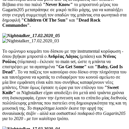
Βέβαια στο πιο παλιό
"Never Know"
το μπροστινό μέρος του
Gagarin205 μετατράπηκε σε μικρό πεδίο μάχης, για να καταλήξει
στην ενεργή συμμετοχή τον οπαδών της μπάντας στα φωνητικά στα
δημοφιλή
"Children Of The Sun"
και
"Dead Rock
Commandos"
.
Το ομώνυμο κομμάτι του δίσκου με την instrumental κορύφωση -
όπου βγήκαν μπροστά ο
Ανδρέας Λάγιος
(μπάσο) και
Ντίνος
Ρούλος
(τύμπανα)
- έκλεισε το main set, ώστε η μπάντα να
επιστρέψει με τα αγαπημένα
"Go Get Some"
και
"Baby, God Is
Dead"
. Το να παίζεις τον καινούριο σου δίσκο στην πληρότητα του
και ταυτόχρονα να κρατάς το ενδιαφέρον του κοινού αμείωτο σε
μία live εμφάνιση είναι κάτι που συνήθως καταφέρνουν νέες
μπάντες
.
Όταν όμως έφτασε η ώρα για τον επίλογο του
"Sweet
Knife"
οι Nighstalker είχαν αποδείξει ότι μετά από τριάντα χρόνια
στη δισκογραφία, έχουν την έμπνευση και το επίπεδο μίας διεθνούς
πολύπλευρης μπάντας που πιστεύει στη δημιουργικότητα της και τη
μουσική της.
Το συγκρότημα λοιπόν έκανε την αρχή της
συναυλιακής σεζόν -
αλλά και ουσιαστικό ποδαρικό στο Gagarin205
για το 2020 -
με τον καλύτερο τρόπο.