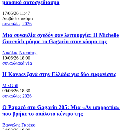
μουσικό αυτοσχεδιασμό
17/06/26 11:47
Διαβάστε ακόμα
συναυλίες 2026
Μια συναυλία σχεδόν σαν λειτουργία: Η Michelle
Gurevich μύησε το Gagarin στον κόσμο της
Νικόλας Νταούτης
19/06/26 18:00
συναυλιακά νέα
Η Kovacs ξανά στην Ελλάδα για δύο εμφανίσεις
MixGrill
09/06/26 18:30
συναυλίες 2026
Ο Papazó στο Gagarin 205: Μια «Αν-ισορροπία»
που βρήκε το απόλυτο κέντρο της
Βαγγέλης Γκρέκο