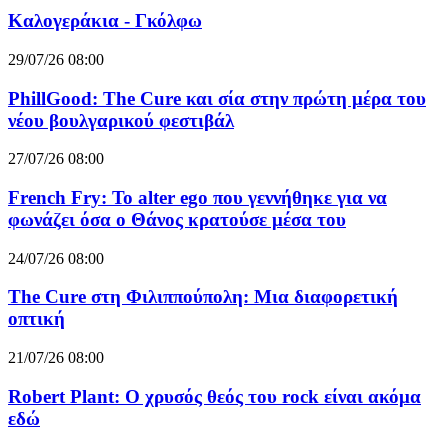
Καλογεράκια - Γκόλφω
29/07/26 08:00
PhillGood: The Cure και σία στην πρώτη μέρα του
νέου βουλγαρικού φεστιβάλ
27/07/26 08:00
French Fry: Το alter ego που γεννήθηκε για να
φωνάζει όσα ο Θάνος κρατούσε μέσα του
24/07/26 08:00
The Cure στη Φιλιππούπολη: Μια διαφορετική
οπτική
21/07/26 08:00
Robert Plant: Ο χρυσός θεός του rock είναι ακόμα
εδώ