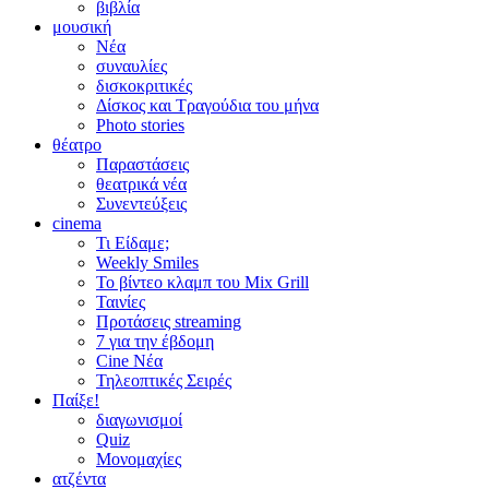
βιβλία
μουσική
Νέα
συναυλίες
δισκοκριτικές
Δίσκος και Τραγούδια του μήνα
Photo stories
θέατρο
Παραστάσεις
θεατρικά νέα
Συνεντεύξεις
cinema
Τι Είδαμε;
Weekly Smiles
Το βίντεο κλαμπ του Mix Grill
Ταινίες
Προτάσεις streaming
7 για την έβδομη
Cine Νέα
Τηλεοπτικές Σειρές
Παίξε!
διαγωνισμοί
Quiz
Μονομαχίες
ατζέντα