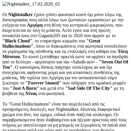
Οι
Nightstalker
έχουν χτίσει φανατικό κοινό όχι μόνο λόγω της
δισκογραφίας τους αλλά λόγω των ζωντανών εμφανίσεων με την
ενέργεια του
Αργύρη
στη θέση του κεντρικού μικροφώνου, που
διοχετεύεται σε όλη τη μπάντα. Αυτό έγινε και στη πρώτη
συναυλία τους στο Gagarin205 για το 2020 που άρχισε με το
"Black Cloud"
, το εναρκτήριο κομμάτι του
"Great
Hallucinations"
, όπου οι διακυμάνσεις στα φωνητικά συνοδεύουν
τα γυρίσματα της σύνθεσης και τις εναλλαγές στη κιθάρα του
Τόλη
Μότσιου
. Το κοινό ζεστάθηκε αρκετά ώστε να αρχίσει τα moshpits
από το δεύτερο - αργόσυρτο και πιο «Sabath-ικό» -
"Seven Out Of
Ten"
. Ο καινούριος δίσκος παίχτηκε ολόκληρος αν και όχι
συνεχόμενα, αφήνοντας χώρο και για κλασσικές συνθέσεις της
μπάντας. Με σχόλια του Αργύρη για τον αντικαπνιστικό νόμο
ξεκίνησε το
"Forever Stoned"
που οδήγησε στο ομαδικό ρεφρέν
του
"Just A Burn"
και μετά στο
"Sad Side Of The City"
με τη
βοήθεια της
Νίνας
στα φωνητικά.
Το "Great Hallucinations" είναι πιο ψυχεδελικό από τις
προηγούμενες δουλειές των Nightstalker, δίνοντας διαφορετικό
χρώμα στο live, πιο ώριμο, ειδικά όταν παίζεται ολόκληρο. Οι
παραβρισκόμενοι ήταν διαβασμένοι και ήξεραν αρκετούς από τους
στίχους με αποτέλεσμα να μη μπορείς να ξεχωρίσεις τα παλιά από
τα καινούρια απλά και μόνο από τις αντιδράσεις των θεατών.