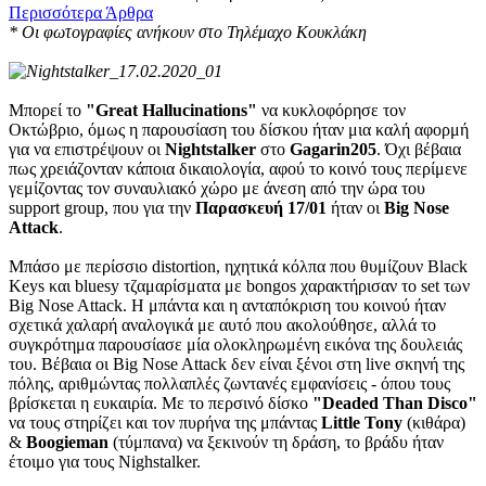
Περισσότερα Άρθρα
* Οι φωτογραφίες ανήκουν στο Τηλέμαχο Κουκλάκη
Μπορεί το
"Great Hallucinations"
να κυκλοφόρησε τον
Οκτώβριο, όμως η παρουσίαση του δίσκου ήταν μια καλή αφορμή
για να επιστρέψουν οι
Νightstalker
στο
Gagarin205
. Όχι βέβαια
πως χρειάζονταν κάποια δικαιολογία, αφού το κοινό τους περίμενε
γεμίζοντας τον συναυλιακό χώρο με άνεση από την ώρα του
support group, που για την
Παρασκευή 17/01
ήταν οι
Big Nose
Attack
.
Μπάσο με περίσσιο distortion, ηχητικά κόλπα που θυμίζουν Black
Keys και bluesy τζαμαρίσματα με bongos χαρακτήρισαν το set των
Big Nose Attack. Η μπάντα και η ανταπόκριση του κοινού ήταν
σχετικά χαλαρή αναλογικά με αυτό που ακολούθησε, αλλά το
συγκρότημα παρουσίασε μία ολοκληρωμένη εικόνα της δουλειάς
του. Βέβαια οι Big Nose Attack δεν είναι ξένοι στη live σκηνή της
πόλης, αριθμώντας πολλαπλές ζωντανές εμφανίσεις - όπου τους
βρίσκεται η ευκαιρία. Με το περσινό δίσκο
"Deaded Than Disco"
να τους στηρίζει και τον πυρήνα της μπάντας
Little Tony
(κιθάρα)
&
Boogieman
(τύμπανα) να ξεκινούν τη δράση, το βράδυ ήταν
έτοιμο για τους Nighstalker.