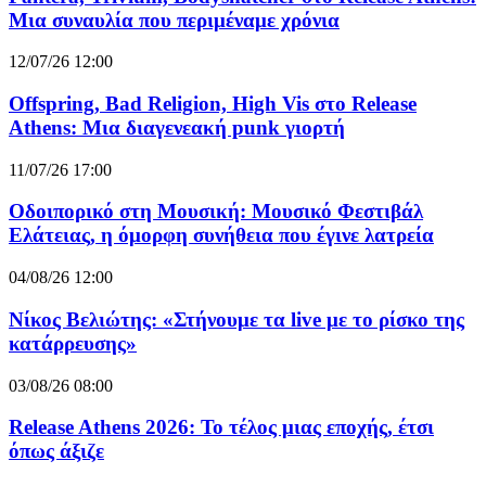
Μια συναυλία που περιμέναμε χρόνια
12/07/26 12:00
Offspring, Bad Religion, High Vis στο Release
Athens: Μια διαγενεακή punk γιορτή
11/07/26 17:00
Οδοιπορικό στη Μουσική: Μουσικό Φεστιβάλ
Ελάτειας, η όμορφη συνήθεια που έγινε λατρεία
04/08/26 12:00
Νίκος Βελιώτης: «Στήνουμε τα live με το ρίσκο της
κατάρρευσης»
03/08/26 08:00
Release Athens 2026: Το τέλος μιας εποχής, έτσι
όπως άξιζε