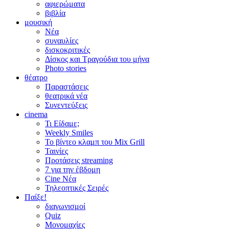
αφιερώματα
βιβλία
μουσική
Νέα
συναυλίες
δισκοκριτικές
Δίσκος και Τραγούδια του μήνα
Photo stories
θέατρο
Παραστάσεις
θεατρικά νέα
Συνεντεύξεις
cinema
Τι Είδαμε;
Weekly Smiles
Το βίντεο κλαμπ του Mix Grill
Ταινίες
Προτάσεις streaming
7 για την έβδομη
Cine Νέα
Τηλεοπτικές Σειρές
Παίξε!
διαγωνισμοί
Quiz
Μονομαχίες