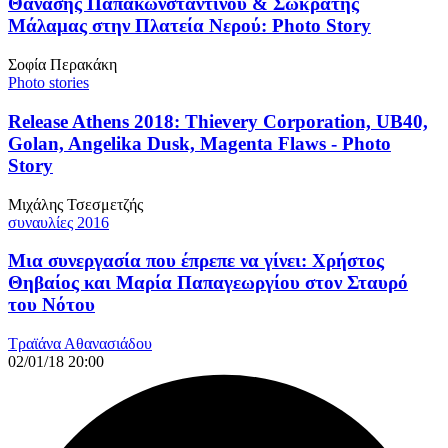
Θανάσης Παπακωνσταντίνου & Σωκράτης
Μάλαμας στην Πλατεία Νερού: Photo Story
Σοφία Περακάκη
Photo stories
Release Athens 2018: Τhievery Corporation, UB40,
Golan, Angelika Dusk, Magenta Flaws - Photo
Story
Μιχάλης Τσεσμετζής
συναυλίες 2016
Μια συνεργασία που έπρεπε να γίνει: Χρήστος
Θηβαίος και Μαρία Παπαγεωργίου στον Σταυρό
του Νότου
Τραϊάνα Αθανασιάδου
02/01/18 20:00