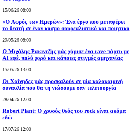
15/06/26 08:00
«Ο Αφρός των Ημερών»: Ένα έργο που μεταφέρει
το θεατή σε έναν κόσμο σουρεαλιστικό και ποιητικό
29/05/26 08:00
Ο Μιχάλης Ρακιντζής μάς χάρισε ένα rave πάρτυ με
AI εφέ, πολύ χορό και κάποιες στιγμές αμηχανίας
15/05/26 13:00
Οι Χαΐνηδες μάς προσκαλούν σε μία καλοκαιρινή
συναυλία που θα τη νιώσουμε σαν τελετουργία
28/04/26 12:00
Robert Plant: Ο χρυσός θεός του rock είναι ακόμα
εδώ
17/07/26 12:00