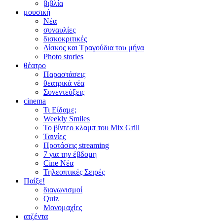
βιβλία
μουσική
Νέα
συναυλίες
δισκοκριτικές
Δίσκος και Τραγούδια του μήνα
Photo stories
θέατρο
Παραστάσεις
θεατρικά νέα
Συνεντεύξεις
cinema
Τι Είδαμε;
Weekly Smiles
Το βίντεο κλαμπ του Mix Grill
Ταινίες
Προτάσεις streaming
7 για την έβδομη
Cine Νέα
Τηλεοπτικές Σειρές
Παίξε!
διαγωνισμοί
Quiz
Μονομαχίες
ατζέντα