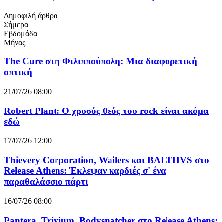
Δημοφιλή άρθρα
Σήμερα
Εβδομάδα
Μήνας
The Cure στη Φιλιππούπολη: Μια διαφορετική
οπτική
21/07/26 08:00
Robert Plant: Ο χρυσός θεός του rock είναι ακόμα
εδώ
17/07/26 12:00
Thievery Corporation, Wailers και BALTHVS στο
Release Athens: Έκλεψαν καρδιές σ' ένα
παραθαλάσσιο πάρτι
16/07/26 08:00
Pantera, Trivium, Bodysnatcher στο Release Athens: