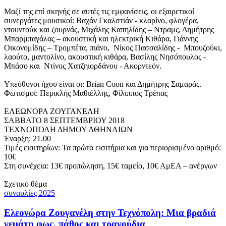
Μαζί της επί σκηνής σε αυτές τις εμφανίσεις, οι εξαιρετικοί
συνεργάτες μουσικοί: Bαχάν Γκαλστιάν - κλαρίνο, φλογέρα,
ντουντούκ και ζουρνάς, Μιχάλης Καπηλίδης – Ντραμς, Δημήτρης
Μπαρμπαγάλας – ακουστική και ηλεκτρική Κιθάρα, Γιάννης
Οικονομίδης – Τρομπέτα, πιάνο, Νίκος Πασσαλίδης - Μπουζούκι,
λαούτο, μαντολίνο, ακουστική κιθάρα, Βασίλης Νησόπουλος -
Μπάσο και Ντίνος Χατζηιορδάνου - Ακορντεόν.
Υπεύθυνοι ήχου είναι οι: Brian Coon και Δημήτρης Σαμαράς.
Φωτισμοί: Περικλής Μαθιέλλης, Φίλιππος Τρέπας
ΕΛΕΩΝΟΡΑ ΖΟΥΓΑΝΕΛΗ
ΣΑΒΒΑΤΟ 8 ΣΕΠΤΕΜΒΡΙΟΥ 2018
ΤΕΧΝΟΠΟΛΗ ΔΗΜΟΥ ΑΘΗΝΑΙΩΝ
Έναρξη: 21.00
Τιμές εισιτηρίων: Τα πρώτα εισιτήρια και για περιορισμένο αριθμό:
10€
Στη συνέχεια: 13€ προπώληση, 15€ ταμείο, 10€ ΑμΕΑ – ανέργων
Σχετικό θέμα
συναυλίες 2025
Ελεονώρα Ζουγανέλη στην Τεχνόπολη: Μια βραδιά
γεμάτη φως, πάθος και τραγούδια