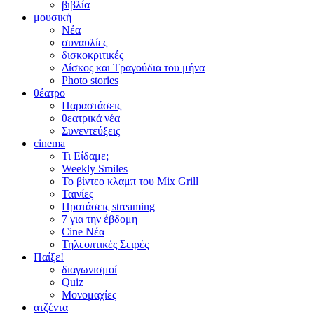
βιβλία
μουσική
Νέα
συναυλίες
δισκοκριτικές
Δίσκος και Τραγούδια του μήνα
Photo stories
θέατρο
Παραστάσεις
θεατρικά νέα
Συνεντεύξεις
cinema
Τι Είδαμε;
Weekly Smiles
Το βίντεο κλαμπ του Mix Grill
Ταινίες
Προτάσεις streaming
7 για την έβδομη
Cine Νέα
Τηλεοπτικές Σειρές
Παίξε!
διαγωνισμοί
Quiz
Μονομαχίες
ατζέντα