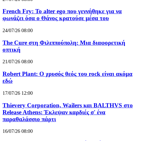
French Fry: Το alter ego που γεννήθηκε για να
φωνάζει όσα ο Θάνος κρατούσε μέσα του
24/07/26 08:00
The Cure στη Φιλιππούπολη: Μια διαφορετική
οπτική
21/07/26 08:00
Robert Plant: Ο χρυσός θεός του rock είναι ακόμα
εδώ
17/07/26 12:00
Thievery Corporation, Wailers και BALTHVS στο
Release Athens: Έκλεψαν καρδιές σ' ένα
παραθαλάσσιο πάρτι
16/07/26 08:00