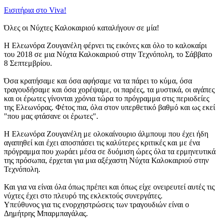
Εισιτήρια στο Viva!
Όλες οι Νύχτες Καλοκαιριού καταλήγουν σε μία!
Η Ελεωνόρα Ζουγανέλη φέρνει τις εικόνες και όλο το καλοκαίρι
του 2018 σε μια Νύχτα Καλοκαιριού στην Τεχνόπολη, το Σάββατο
8 Σεπτεμβρίου.
Όσα κρατήσαμε και όσα αφήσαμε να τα πάρει το κύμα, όσα
τραγουδήσαμε και όσα χορέψαμε, οι παρέες, τα μυστικά, οι αγάπες
και οι έρωτες γίνονται χρόνια τώρα το πρόγραμμα στις περιοδείες
της Ελεωνόρας. Φέτος πια, όλα στον υπερθετικό βαθμό και ως εκεί
"που μας φτάσανε οι έρωτες".
Η Ελεωνόρα Ζουγανέλη με ολοκαίνουριο άλμπουμ που έχει ήδη
αγαπηθεί και έχει αποσπάσει τις καλύτερες κριτικές και με ένα
πρόγραμμα που χωράει μέσα σε δυόμιση ώρες όλα τα ερμηνευτικά
της πρόσωπα, έρχεται για μια αξέχαστη Νύχτα Καλοκαιριού στην
Τεχνόπολη.
Και για να είναι όλα όπως πρέπει και όπως είχε ονειρευτεί αυτές τις
νύχτες έχει στο πλευρό της εκλεκτούς συνεργάτες.
Υπεύθυνος για τις ενορχηστρώσεις των τραγουδιών είναι ο
Δημήτρης Μπαρμπαγάλας.