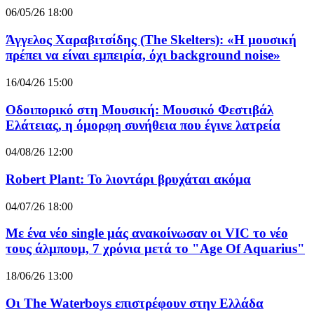
06/05/26 18:00
Άγγελος Χαραβιτσίδης (The Skelters): «Η μουσική
πρέπει να είναι εμπειρία, όχι background noise»
16/04/26 15:00
Οδοιπορικό στη Μουσική: Μουσικό Φεστιβάλ
Ελάτειας, η όμορφη συνήθεια που έγινε λατρεία
04/08/26 12:00
Robert Plant: Το λιοντάρι βρυχάται ακόμα
04/07/26 18:00
Με ένα νέο single μάς ανακοίνωσαν οι VIC το νέο
τους άλμπουμ, 7 χρόνια μετά το "Age Of Aquarius"
18/06/26 13:00
Οι The Waterboys επιστρέφουν στην Ελλάδα