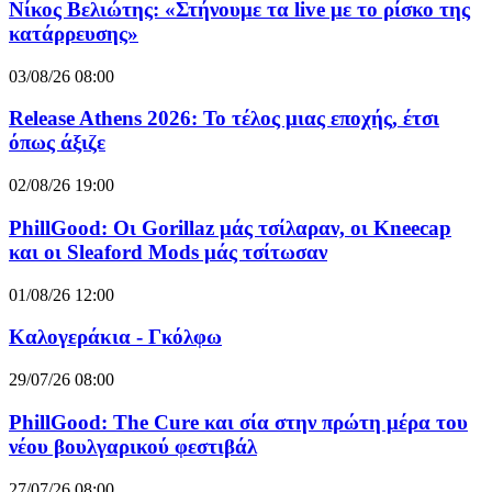
Νίκος Βελιώτης: «Στήνουμε τα live με το ρίσκο της
κατάρρευσης»
03/08/26 08:00
Release Athens 2026: Το τέλος μιας εποχής, έτσι
όπως άξιζε
02/08/26 19:00
PhillGood: Οι Gorillaz μάς τσίλαραν, οι Kneecap
και οι Sleaford Mods μάς τσίτωσαν
01/08/26 12:00
Καλογεράκια - Γκόλφω
29/07/26 08:00
PhillGood: The Cure και σία στην πρώτη μέρα του
νέου βουλγαρικού φεστιβάλ
27/07/26 08:00