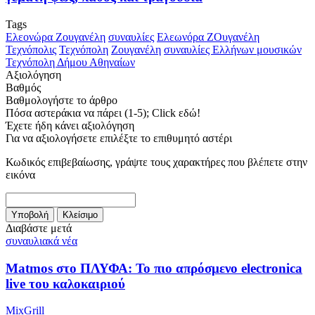
Tags
Ελεονώρα Ζουγανέλη
συναυλίες
Ελεωνόρα ΖΟυγανέλη
Τεχνόπολις
Τεχνόπολη
Ζουγανέλη
συναυλίες Ελλήνων μουσικών
Τεχνόπολη Δήμου Αθηναίων
Αξιολόγηση
Βαθμός
Βαθμολογήστε το άρθρο
Πόσα αστεράκια να πάρει (1-5); Click εδώ!
Έχετε ήδη κάνει αξιολόγηση
Για να αξιολογήσετε επιλέξτε το επιθυμητό αστέρι
Κωδικός επιβεβαίωσης, γράψτε τους χαρακτήρες που βλέπετε στην
εικόνα
Διαβάστε μετά
συναυλιακά νέα
Matmos στο ΠΛΥΦΑ: Το πιο απρόσμενο electronica
live του καλοκαιριού
MixGrill