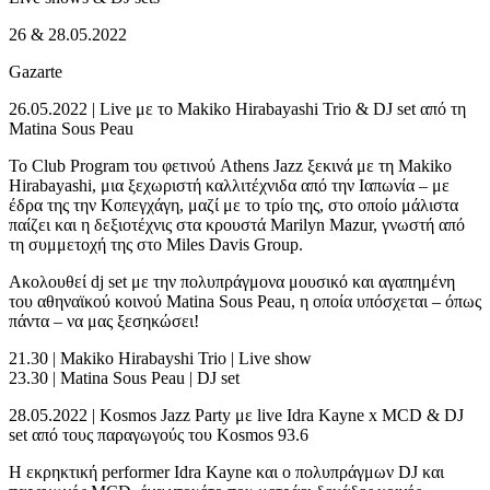
26 & 28.05.2022
Gazarte
26.05.2022 | Live με το Makiko Hirabayashi Trio & DJ set από τη
Matina Sous Peau
Το Club Program του φετινού Athens Jazz ξεκινά με τη Makiko
Hirabayashi, μια ξεχωριστή καλλιτέχνιδα από την Ιαπωνία – με
έδρα της την Κοπεγχάγη, μαζί με το τρίο της, στο οποίο μάλιστα
παίζει και η δεξιοτέχνις στα κρουστά Marilyn Mazur, γνωστή από
τη συμμετοχή της στο Miles Davis Group.
Ακολουθεί dj set με την πολυπράγμονα μουσικό και αγαπημένη
του αθηναϊκού κοινού Matina Sous Peau, η οποία υπόσχεται – όπως
πάντα – να μας ξεσηκώσει!
21.30 | Makiko Hirabayshi Trio | Live show
23.30 | Matina Sous Peau | DJ set
28.05.2022 | Kosmos Jazz Party με live Idra Kayne x MCD & DJ
set από τους παραγωγούς του Kosmos 93.6
Η εκρηκτική performer Idra Kayne και ο πολυπράγμων DJ και