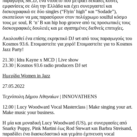
παραγωγός MCD, ένα ντουέτο που μετράει δεκάδες κοινές
εμφανίσεις σε όλη την Ελλάδα και έχει συνεργαστεί και
δισκογραφικά σε δύο singles (“Flyin’ high” και “Sodade”),
σκοπεύουν να μας παρασύρουν στον πολύχρωμο soulful κόσμο
τους με soul, R ‘n’ B και hip hop groove από τις προσωπικές τους
δισκογραφικές δουλειές και με αγαπημένες διεθνείς επιτυχίες.
Ακολουθεί ένα επίσης εκρηκτικό DJ set από τους παραγωγούς του
Kosmos 93.6. Ετοιμαστείτε για χορό! Ετοιμαστείτε για το Kosmos
Jazz Party!
21.30 | Idra Kayne x MCD | Live show
23.30 | Kosmos 93.6 radio producers DJ set
Ημερίδα Women in Jazz
27.05.2022
Τεχνόπολη Δήμου Αθηναίων | INNOVATHENS
12.00 | Lucy Woodward Vocal Masterclass | Make singing your art.
Make music your business.
Η μία και μοναδική Lucy Woodward (US), με συνεργασίες από
Snarky Puppy, Pink Martini έως Rod Stewart και Barbra Streisand,
παραδίδει ένα διασκεδαστικό και γεμάτο έμπνευση vocal