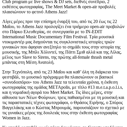
Club program με live shows & DJ sets, διεθνές συνέδριο, 2
εκθέσεις φωτογραφίας, The Meet Market & open-air προβολές
πλαισιώνουν το φετινό Athens Jazz!
Λίγες μέρες πριν την επίσημη έναρξή του, από τις 20 έως τις 22
Μαΐου, το Athens Jazz προλογίζει ένα τριήμερο open-air προβολών
στο Πάρκο Ελευθερίας, σε συνεργασία με το IN-EDIT
International Music Documentary Film Festival. Τρία μουσικά
ντοκιμαντέρ μας διηγούνται τις συγκλονιστικές ιστορίες τριών
γυναικών που άφησαν ανεξίτηλο το σημάδι τους στην ιστορία της
μουσικής, της Μπίλι Χόλιντεϊ, της Πάττι Σμιθ αλλά και της Λίλας,
μέλος των Slave to Sirens, της πρώτης all-female thrash metal
μπάντας στη Μέση Ανατολή.
Στην Τεχνόπολη, από τις 23 Μαΐου και καθ’ όλη τη διάρκεια του
φεστιβάλ, το μουσικό πρόγραμμα θα πλαισιώνουν οι βασικοί
«συνοδοιπόροι» του Athens Jazz τα τελευταία χρόνια, η έκθεση
φωτογραφίας της ομάδας METApolis, με τίτλο #13 m.e.t.a.p.o.l.i.s,
και η νομαδική αγορά του Meet Market. Τις ίδιες μέρες, στην
αίθουσα των Νέων Φούρνων, τρεις παθιασμένοι με τη μουσική και
τις παραστατικές τέχνες φωτογράφοι, ο Θράσος Ειρήνης, ο Σπύρος
Βαγγελάκης και ο Κώστας Μπρουμάς, παρουσιάζουν το σχετικό με
τις γυναίκες μέρος της δουλειάς τους στην έκθεση φωτογραφίας
Women in Jazz.