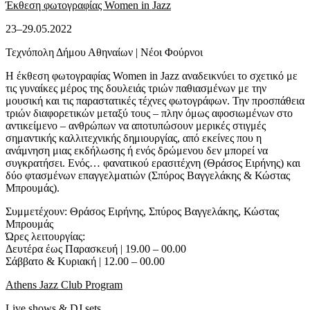
Έκθεση φωτογραφίας Women in Jazz
23–29.05.2022
Τεχνόπολη Δήμου Αθηναίων | Νέοι Φούρνοι
Η έκθεση φωτογραφίας Women in Jazz αναδεικνύει το σχετικό με
τις γυναίκες μέρος της δουλειάς τριών παθιασμένων με την
μουσική και τις παραστατικές τέχνες φωτογράφων. Την προσπάθεια
τριών διαφορετικών μεταξύ τους – πλην όμως αφοσιωμένων στο
αντικείμενο – ανθρώπων να αποτυπώσουν μερικές στιγμές
σημαντικής καλλιτεχνικής δημιουργίας, από εκείνες που η
ανάμνηση μιας εκδήλωσης ή ενός δρώμενου δεν μπορεί να
συγκρατήσει. Ενός… φανατικού ερασιτέχνη (Θράσος Ειρήνης) και
δύο φτασμένων επαγγελματιών (Σπύρος Βαγγελάκης & Κώστας
Μπρουμάς).
Συμμετέχουν: Θράσος Ειρήνης, Σπύρος Βαγγελάκης, Κώστας
Μπρουμάς
Ώρες λειτουργίας:
Δευτέρα έως Παρασκευή | 19.00 – 00.00
Σάββατο & Κυριακή | 12.00 – 00.00
Athens Jazz Club Program
Live shows & DJ sets