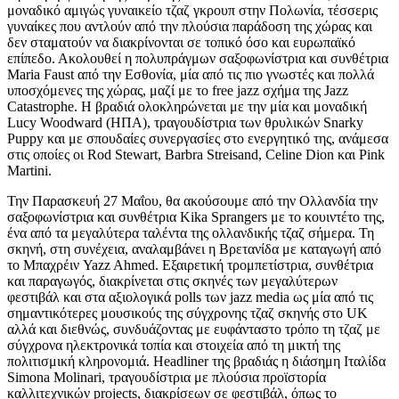
μοναδικό αμιγώς γυναικείο τζαζ γκρουπ στην Πολωνία, τέσσερις
γυναίκες που αντλούν από την πλούσια παράδοση της χώρας και
δεν σταματούν να διακρίνονται σε τοπικό όσο και ευρωπαϊκό
επίπεδο. Ακολουθεί η πολυπράγμων σαξοφωνίστρια και συνθέτρια
Maria Faust από την Εσθονία, μία από τις πιο γνωστές και πολλά
υποσχόμενες της χώρας, μαζί με το free jazz σχήμα της Jazz
Catastrophe. Η βραδιά ολοκληρώνεται με την μία και μοναδική
Lucy Woodward (ΗΠΑ), τραγουδίστρια των θρυλικών Snarky
Puppy και με σπουδαίες συνεργασίες στο ενεργητικό της, ανάμεσα
στις οποίες οι Rod Stewart, Barbra Streisand, Celine Dion και Pink
Martini.
Την Παρασκευή 27 Μαΐου, θα ακούσουμε από την Ολλανδία την
σαξοφωνίστρια και συνθέτρια Kika Sprangers με το κουιντέτο της,
ένα από τα μεγαλύτερα ταλέντα της ολλανδικής τζαζ σήμερα. Τη
σκηνή, στη συνέχεια, αναλαμβάνει η Βρετανίδα με καταγωγή από
το Μπαχρέιν Yazz Ahmed. Εξαιρετική τρομπετίστρια, συνθέτρια
και παραγωγός, διακρίνεται στις σκηνές των μεγαλύτερων
φεστιβάλ και στα αξιολογικά polls των jazz media ως μία από τις
σημαντικότερες μουσικούς της σύγχρονης τζαζ σκηνής στο UK
αλλά και διεθνώς, συνδυάζοντας με ευφάνταστο τρόπο τη τζαζ με
σύγχρονα ηλεκτρονικά τοπία και στοιχεία από τη μικτή της
πολιτισμική κληρονομιά. Headliner της βραδιάς η διάσημη Ιταλίδα
Simona Molinari, τραγουδίστρια με πλούσια προϊστορία
καλλιτεχνικών projects, διακρίσεων σε φεστιβάλ, όπως το