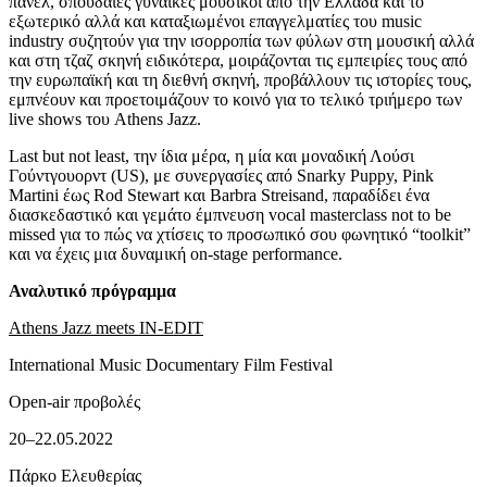
πάνελ, σπουδαίες γυναίκες μουσικοί από την Ελλάδα και το
εξωτερικό αλλά και καταξιωμένοι επαγγελματίες του music
industry συζητούν για την ισορροπία των φύλων στη μουσική αλλά
και στη τζαζ σκηνή ειδικότερα, μοιράζονται τις εμπειρίες τους από
την ευρωπαϊκή και τη διεθνή σκηνή, προβάλλουν τις ιστορίες τους,
εμπνέουν και προετοιμάζουν το κοινό για το τελικό τριήμερο των
live shows του Athens Jazz.
Last but not least, την ίδια μέρα, η μία και μοναδική Λούσι
Γούντγουορντ (US), με συνεργασίες από Snarky Puppy, Pink
Martini έως Rod Stewart και Barbra Streisand, παραδίδει ένα
διασκεδαστικό και γεμάτο έμπνευση vocal masterclass not to be
missed για το πώς να χτίσεις το προσωπικό σου φωνητικό “toolkit”
και να έχεις μια δυναμική on-stage performance.
Αναλυτικό πρόγραμμα
Athens Jazz meets IN-EDIT
International Music Documentary Film Festival
Open-air προβολές
20–22.05.2022
Πάρκο Ελευθερίας