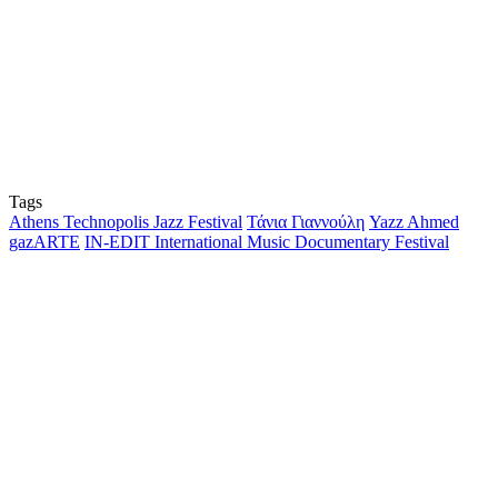
Tags
Athens Technopolis Jazz Festival
Τάνια Γιαννούλη
Yazz Ahmed
gazARTE
IN-EDIT International Music Documentary Festival