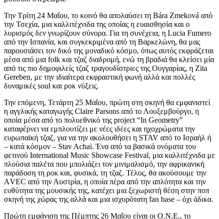
Την Τρίτη 24 Μαΐου, το κοινό θα απολαύσει τη Bára Zmeková από
την Τσεχία, μια καλλιτέχνιδα της οποίας η ευαισθησία και ο
λυρισμός δεν γνωρίζουν σύνορα. Για τη συνέχεια, η Lucia Fumero
από την Ισπανία, και συγκεκριμένα από τη Βαρκελώνη, θα μας
παρουσιάσει τον δικό της μοναδικό κόσμο, όπως αυτός εκφράζεται
μέσα από μια folk και τζαζ διαδρομή, ενώ τη βραδιά θα κλείσει μία
από τις πιο δημοφιλείς τζαζ τραγουδίστριες της Ουγγαρίας, η Zita
Gereben, με την ιδιαίτερα εκφραστική φωνή αλλά και πολλές
δυναμικές soul και ροκ νύξεις.
Την επόμενη, Τετάρτη 25 Μαΐου, πρώτη στη σκηνή θα εμφανιστεί
η αγγλικής καταγωγής Claire Parsons από το Λουξεμβούργο, η
οποία μέσα από το πολυεθνικό της project “In Geometry”
καταφέρνει να εμπλουτίζει με νέες ιδέες και ηχοχρώματα την
ευρωπαϊκή τζαζ, για να την ακολουθήσει η STAV από το Ισραήλ ή
– κατά κόσμον – Stav Achai. Ένα από τα βασικά ονόματα του
φετινού International Music Showcase Festival, μια καλλιτέχνιδα με
πλούσια παλέτα που μπολιάζει τον μινιμαλισμό, την αφρικανική
παράδοση τη ροκ και, φυσικά, τη τζαζ. Τέλος, θα ακούσουμε την
ΑVEC από την Αυστρία, η οποία πέρα από την απλότητα και την
ευθύτητα της μουσικής της, κατέχει μια ξεχωριστή θέση στην ποπ
σκηνή της χώρας της αλλά και μια ισχυρότατη fan base – όχι άδικα.
Πρώτη εμφάνιση της Πέμπτης 26 Μαΐου είναι οι O.N.E., το