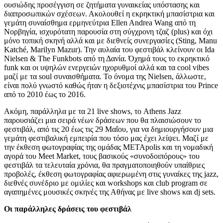
ουσιώδης προσέγγιση σε ζητήματα γυναικείας υπόστασης και
διαπροσωπικών σχέσεων. Ακολουθεί η εκρηκτική μπασίστρια και
γεμάτη συναίσθημα ερμηνεύτρια Ellen Andrea Wang από τη
Νορβηγία, ισχυρότατη παρουσία στη σύγχρονη τζαζ (plus) και όχι
μόνο τοπική σκηνή αλλά και με διεθνείς συνεργασίες (Sting, Manu
Katché, Marilyn Mazur). Την αυλαία του φεστιβάλ κλείνουν οι Ida
Nielsen & The Funkbots από τη Δανία. Όχημά τους το εκρηκτικό
funk και οι υψηλών ενεργειών ηχορυθμοί αλλά και τα cool vibes
μαζί με τα soul συναισθήματα. Το όνομα της Nielsen, άλλωστε,
είναι πολύ γνωστό καθώς ήταν η δεξιοτέχνις μπασίστρια του Prince
από το 2010 έως το 2016.
Ακόμη, παράλληλα με τα 21 live shows, το Athens Jazz
παρουσιάζει μια σειρά νέων δράσεων που θα πλαισιώσουν το
φεστιβάλ, από τις 20 έως τις 29 Μαΐου, για να δημιουργήσουν μια
γεμάτη φεστιβαλική εμπειρία που τόσο μας έχει λείψει. Μαζί με
την έκθεση φωτογραφίας της ομάδας METApolis και τη νομαδική
αγορά του Meet Market, τους βασικούς «συνοδοιπόρους» του
φεστιβάλ τα τελευταία χρόνια, θα πραγματοποιηθούν υπαίθριες
προβολές, έκθεση φωτογραφίας αφιερωμένη στις γυναίκες της jazz,
διεθνές συνέδριο με ομιλίες και workshops και club program σε
αγαπημένες μουσικές σκηνές της Αθήνας με live shows και dj sets.
Οι παράλληλες δράσεις του φεστιβάλ