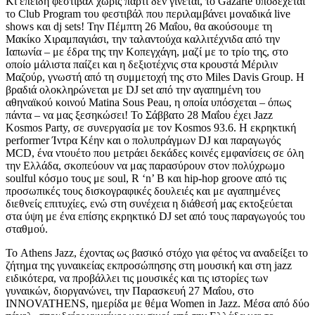
Κι επειδή φεστιβάλ χωρίς πάρτι δεν γίνεται, το Gazarte υποδέχεται
το Club Program του φεστιβάλ που περιλαμβάνει μοναδικά live
shows και dj sets! Την Πέμπτη 26 Μαΐου, θα ακούσουμε τη
Μακίκο Χιραμπαγιάσι, την ταλαντούχα καλλιτέχνιδα από την
Ιαπωνία – με έδρα της την Κοπεγχάγη, μαζί με το τρίο της, στο
οποίο μάλιστα παίζει και η δεξιοτέχνις στα κρουστά Μέριλιν
Μαζούρ, γνωστή από τη συμμετοχή της στο Miles Davis Group. Η
βραδιά ολοκληρώνεται με DJ set από την αγαπημένη του
αθηναϊκού κοινού Matina Sous Peau, η οποία υπόσχεται – όπως
πάντα – να μας ξεσηκώσει! Το Σάββατο 28 Μαΐου έχει Jazz
Kosmos Party, σε συνεργασία με τον Kosmos 93.6. Η εκρηκτική
performer Ίντρα Κέην και ο πολυπράγμων DJ και παραγωγός
MCD, ένα ντουέτο που μετράει δεκάδες κοινές εμφανίσεις σε όλη
την Ελλάδα, σκοπεύουν να μας παρασύρουν στον πολύχρωμο
soulful κόσμο τους με soul, R ‘n’ B και hip-hop groove από τις
προσωπικές τους δισκογραφικές δουλειές και με αγαπημένες
διεθνείς επιτυχίες, ενώ στη συνέχεια η διάθεσή μας εκτοξεύεται
στα ύψη με ένα επίσης εκρηκτικό DJ set από τους παραγωγούς του
σταθμού.
Το Athens Jazz, έχοντας ως βασικό στόχο για φέτος να αναδείξει το
ζήτημα της γυναικείας εκπροσώπησης στη μουσική και στη jazz
ειδικότερα, να προβάλλει τις μουσικές και τις ιστορίες των
γυναικών, διοργανώνει, την Παρασκευή 27 Μαΐου, στο
INNOVATHENS, ημερίδα με θέμα Women in Jazz. Μέσα από δύο