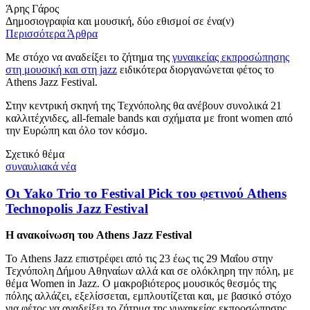
Άρης Γάρος
Δημοσιογραφία και μουσική, δύο εθισμοί σε ένα(ν)
Περισσότερα Άρθρα
Με στόχο να αναδείξει το ζήτημα της
γυναικείας εκπροσώπησης
στη μουσική και στη jazz
ειδικότερα διοργανώνεται φέτος το
Athens Jazz Festival.
Στην κεντρική σκηνή της Τεχνόπολης θα ανέβουν συνολικά 21
καλλιτέχνιδες, all-female bands και σχήματα με front women από
την Ευρώπη και όλο τον κόσμο.
Σχετικό θέμα
συναυλιακά νέα
Οι Yako Trio το Festival Pick του φετινού Athens
Technopolis Jazz Festival
Η ανακοίνωση του Athens Jazz Festival
Το Athens Jazz επιστρέφει από τις 23 έως τις 29 Μαΐου στην
Τεχνόπολη Δήμου Αθηναίων αλλά και σε ολόκληρη την πόλη, με
θέμα Women in Jazz. Ο μακροβιότερος μουσικός θεσμός της
πόλης αλλάζει, εξελίσσεται, εμπλουτίζεται και, με βασικό στόχο
για φέτος να αναδείξει το ζήτημα της γυναικείας εκπροσώπησης