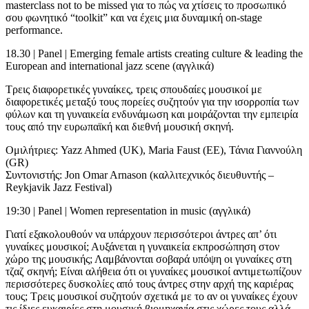
masterclass not to be missed για το πώς να χτίσεις το προσωπικό
σου φωνητικό “toolkit” και να έχεις μια δυναμική on-stage
performance.
18.30 | Panel | Emerging female artists creating culture & leading the
European and international jazz scene (αγγλικά)
Τρεις διαφορετικές γυναίκες, τρεις σπουδαίες μουσικοί με
διαφορετικές μεταξύ τους πορείες συζητούν για την ισορροπία των
φύλων και τη γυναικεία ενδυνάμωση και μοιράζονται την εμπειρία
τους από την ευρωπαϊκή και διεθνή μουσική σκηνή.
Ομιλήτριες: Yazz Ahmed (UK), Maria Faust (EE), Τάνια Γιαννούλη
(GR)
Συντονιστής: Jon Omar Arnason (καλλιτεχνικός διευθυντής –
Reykjavik Jazz Festival)
19:30 | Panel | Women representation in music (αγγλικά)
Γιατί εξακολουθούν να υπάρχουν περισσότεροι άντρες απ’ ότι
γυναίκες μουσικοί; Αυξάνεται η γυναικεία εκπροσώπηση στον
χώρο της μουσικής; Λαμβάνονται σοβαρά υπόψη οι γυναίκες στη
τζαζ σκηνή; Είναι αλήθεια ότι οι γυναίκες μουσικοί αντιμετωπίζουν
περισσότερες δυσκολίες από τους άντρες στην αρχή της καριέρας
τους; Τρεις μουσικοί συζητούν σχετικά με το αν οι γυναίκες έχουν
τις ίδιες ευκαιρίες στη μουσική βιομηχανία στις χώρες τους αλλά