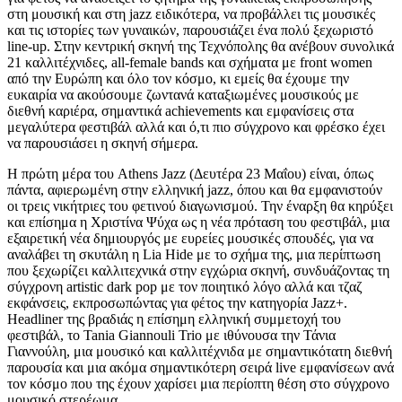
στη μουσική και στη jazz ειδικότερα, να προβάλλει τις μουσικές
και τις ιστορίες των γυναικών, παρουσιάζει ένα πολύ ξεχωριστό
line-up. Στην κεντρική σκηνή της Τεχνόπολης θα ανέβουν συνολικά
21 καλλιτέχνιδες, all-female bands και σχήματα με front women
από την Ευρώπη και όλο τον κόσμο, κι εμείς θα έχουμε την
ευκαιρία να ακούσουμε ζωντανά καταξιωμένες μουσικούς με
διεθνή καριέρα, σημαντικά achievements και εμφανίσεις στα
μεγαλύτερα φεστιβάλ αλλά και ό,τι πιο σύγχρονο και φρέσκο έχει
να παρουσιάσει η σκηνή σήμερα.
Η πρώτη μέρα του Athens Jazz (Δευτέρα 23 Μαΐου) είναι, όπως
πάντα, αφιερωμένη στην ελληνική jazz, όπου και θα εμφανιστούν
οι τρεις νικήτριες του φετινού διαγωνισμού. Την έναρξη θα κηρύξει
και επίσημα η Χριστίνα Ψύχα ως η νέα πρόταση του φεστιβάλ, μια
εξαιρετική νέα δημιουργός με ευρείες μουσικές σπουδές, για να
αναλάβει τη σκυτάλη η Lia Hide με το σχήμα της, μια περίπτωση
που ξεχωρίζει καλλιτεχνικά στην εγχώρια σκηνή, συνδυάζοντας τη
σύγχρονη artistic dark pop με τον ποιητικό λόγο αλλά και τζαζ
εκφάνσεις, εκπροσωπώντας για φέτος την κατηγορία Jazz+.
Headliner της βραδιάς η επίσημη ελληνική συμμετοχή του
φεστιβάλ, το Tania Giannouli Trio με ιθύνουσα την Τάνια
Γιαννούλη, μια μουσικό και καλλιτέχνιδα με σημαντικότατη διεθνή
παρουσία και μια ακόμα σημαντικότερη σειρά live εμφανίσεων ανά
τον κόσμο που της έχουν χαρίσει μια περίοπτη θέση στο σύγχρονο
μουσικό στερέωμα.