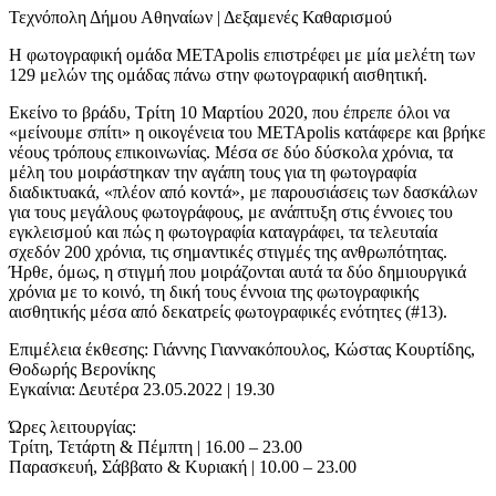
Τεχνόπολη Δήμου Αθηναίων | Δεξαμενές Καθαρισμού
Η φωτογραφική ομάδα METApolis επιστρέφει με μία μελέτη των
129 μελών της ομάδας πάνω στην φωτογραφική αισθητική.
Εκείνο το βράδυ, Τρίτη 10 Μαρτίου 2020, που έπρεπε όλοι να
«μείνουμε σπίτι» η οικογένεια του METApolis κατάφερε και βρήκε
νέους τρόπους επικοινωνίας. Μέσα σε δύο δύσκολα χρόνια, τα
μέλη του μοιράστηκαν την αγάπη τους για τη φωτογραφία
διαδικτυακά, «πλέον από κοντά», με παρουσιάσεις των δασκάλων
για τους μεγάλους φωτογράφους, με ανάπτυξη στις έννοιες του
εγκλεισμού και πώς η φωτογραφία καταγράφει, τα τελευταία
σχεδόν 200 χρόνια, τις σημαντικές στιγμές της ανθρωπότητας.
Ήρθε, όμως, η στιγμή που μοιράζονται αυτά τα δύο δημιουργικά
χρόνια με το κοινό, τη δική τους έννοια της φωτογραφικής
αισθητικής μέσα από δεκατρείς φωτογραφικές ενότητες (#13).
Επιμέλεια έκθεσης: Γιάννης Γιαννακόπουλος, Κώστας Κουρτίδης,
Θοδωρής Βερονίκης
Εγκαίνια: Δευτέρα 23.05.2022 | 19.30
Ώρες λειτουργίας:
Τρίτη, Τετάρτη & Πέμπτη | 16.00 – 23.00
Παρασκευή, Σάββατο & Κυριακή | 10.00 – 23.00