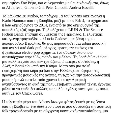
φημισμένο Σαν Ρέμο, και συνεργασίες με θρυλικά ονόματα, όπως
οι Al Jarreau, Gilberto Gil, Peter Cincotti, Andrea Bocelli.
Το Σάββατο 28 Μαΐου, το πρόγραμμα του Athens Jazz ανοίγει η
Karin Hammar από τη Σουηδία, μαζί με τους Fab 4, το σχήμα που
η ίδια δημιούργησε το 2014, ένα από τα πιο δημιουργικά της
σουηδικής τζαζ σήμερα. Τη διαδέχεται η LIUN & The Science
Fiction Band, επίσημη συμμετοχή της Γερμανίας. Η ελβετικής
καταγωγής τραγουδίστρια Lucia Cadosch, με βάση της το
πολυμουσικό Βερολίνο, θα μας παρουσιάσει μια urban μουσική
που αντλεί από dark ρυθμολογίες, space jazz εικόνες και
ψυχεδελικά electro-pop σχήματα, ένα σύμπαν στο οποίο
συνυπάρχουν παρελθόν, παρόν και μέλλον. Τη βραδιά θα κλείσει
μια καλλιτέχνιδα που δεν χρειάζεται ιδιαίτερες συστάσεις: η
Αλέξια Βασιλείου από την Κύπρο. Μετά από μια πολύ
επιτυχημένη ποπ καριέρα (και στην Ελλάδα), στράφηκε στις
πραγματικές μουσικές της αγάπες, τη τζαζ και την αυτοσχεδιαστική
μουσική, ενώ τα τελευταία χρόνια ζει στην Αμερική
αναπτύσσοντας τη δική της πολυμεταβλητή μουσική τέχνη, έχοντας
μάλιστα να επιδείξει πολλές και πολύ μεγάλες συνεργασίες, όπως
αυτή με τον Chick Corea.
Η τελευταία μέρα του Athens Jazz για φέτος ξεκινά με τις 3:rma
από τη Σλοβενία, ένα ιδιαίτερο ντουέτο που συνδυάζει την ποιητική
folk τραγουδοποιία με τη σύγχρονη κοινωνική ενσυναίσθηση, μια