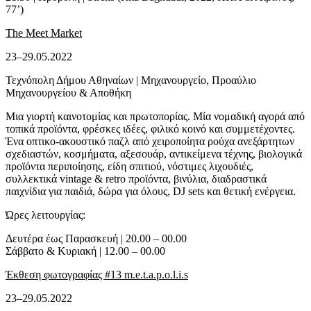
77’)
The Meet Market
23–29.05.2022
Τεχνόπολη Δήμου Αθηναίων | Μηχανουργείο, Προαύλιο
Μηχανουργείου & Αποθήκη
Μια γιορτή καινοτομίας και πρωτοπορίας. Μία νομαδική αγορά από
τοπικά προϊόντα, φρέσκες ιδέες, φιλικό κοινό και συμμετέχοντες.
Ένα οπτικο-ακουστικό παζλ από χειροποίητα ρούχα ανεξάρτητων
σχεδιαστών, κοσμήματα, αξεσουάρ, αντικείμενα τέχνης, βιολογικά
προϊόντα περιποίησης, είδη σπιτιού, νόστιμες λιχουδιές,
συλλεκτικά vintage & retro προϊόντα, βινύλια, διαδραστικά
παιχνίδια για παιδιά, δώρα για όλους, DJ sets και θετική ενέργεια.
Ώρες λειτουργίας:
Δευτέρα έως Παρασκευή | 20.00 – 00.00
Σάββατο & Κυριακή | 12.00 – 00.00
Έκθεση φωτογραφίας #13 m.e.t.a.p.o.l.i.s
23–29.05.2022