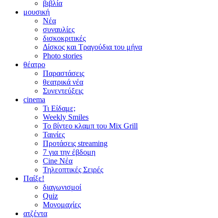
βιβλία
μουσική
Νέα
συναυλίες
δισκοκριτικές
Δίσκος και Τραγούδια του μήνα
Photo stories
θέατρο
Παραστάσεις
θεατρικά νέα
Συνεντεύξεις
cinema
Τι Είδαμε;
Weekly Smiles
Το βίντεο κλαμπ του Mix Grill
Ταινίες
Προτάσεις streaming
7 για την έβδομη
Cine Νέα
Τηλεοπτικές Σειρές
Παίξε!
διαγωνισμοί
Quiz
Μονομαχίες
ατζέντα