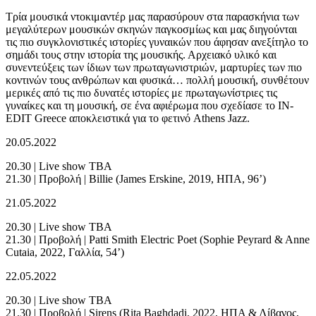
Τρία μουσικά ντοκιμαντέρ μας παρασύρουν στα παρασκήνια των
μεγαλύτερων μουσικών σκηνών παγκοσμίως και μας διηγούνται
τις πιο συγκλονιστικές ιστορίες γυναικών που άφησαν ανεξίτηλο το
σημάδι τους στην ιστορία της μουσικής. Αρχειακό υλικό και
συνεντεύξεις των ίδιων των πρωταγωνιστριών, μαρτυρίες των πιο
κοντινών τους ανθρώπων και φυσικά… πολλή μουσική, συνθέτουν
μερικές από τις πιο δυνατές ιστορίες με πρωταγωνίστριες τις
γυναίκες και τη μουσική, σε ένα αφιέρωμα που σχεδίασε το IN-
EDIT Greece αποκλειστικά για το φετινό Athens Jazz.
20.05.2022
20.30 | Live show TBA
21.30 | Προβολή | Billie (James Erskine, 2019, ΗΠΑ, 96’)
21.05.2022
20.30 | Live show TBA
21.30 | Προβολή | Patti Smith Electric Poet (Sophie Peyrard & Anne
Cutaia, 2022, Γαλλία, 54’)
22.05.2022
20.30 | Live show TBA
21.30 | Προβολή | Sirens (Rita Baghdadi, 2022, ΗΠΑ & Λίβανος,