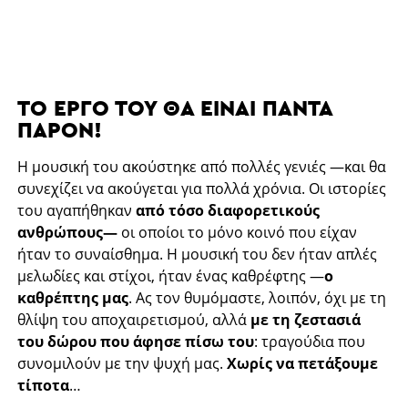
ΤΟ ΈΡΓΟ ΤΟΥ ΘΑ ΕΊΝΑΙ ΠΆΝΤΑ
ΠΑΡΌΝ!
Η μουσική του ακούστηκε από πολλές γενιές —και θα
συνεχίζει να ακούγεται για πολλά χρόνια. Οι ιστορίες
του αγαπήθηκαν
από τόσο διαφορετικούς
ανθρώπους
—
οι οποίοι το μόνο κοινό που είχαν
ήταν το συναίσθημα. Η μουσική του δεν ήταν απλές
μελωδίες και στίχοι, ήταν ένας καθρέφτης
—
ο
καθρέπτης μας
. Ας τον θυμόμαστε, λοιπόν, όχι με τη
θλίψη του αποχαιρετισμού, αλλά
με τη ζεστασιά
του δώρου που άφησε πίσω του
: τραγούδια που
συνομιλούν με την ψυχή μας.
Χωρίς να πετάξουμε
τίποτα
…