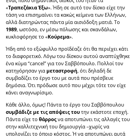
Ένας πολύ σημαντικός δίσκος του ήταν τα
«
Τραπεζάκια Έξω
». Ήδη σε αυτό τον δίσκο είχε την
τάση να επισημαίνει τα κακώς κείμενα των Ελλήνων,
αλλά διατηρώντας πάντα μία αισιόδοξη ματιά. Το
1989
, ωστόσο, εν μέσω πόλωσης και σκανδάλων,
κυκλοφόρησε το «
Κούρεμα
».
Ήδη από το εξώφυλλο προϊδέαζε ότι θα περιέχει κάτι
το διαφορετικό. Λόγω του δίσκου αυτού αναπτύχθηκε
ένα κύμα “cancel” για τον Σαββόπουλο. Πολλοί τον
κατηγόρησαν για
μεταστροφή
, ότι δηλαδή δε
συμβαδίζει το έργο του με αυτά που πρέσβευε
δημόσια. Ότι πρόδωσε αυτό που μέχρι τότε τον είχε
κάνει αναγνωρίσιμο.
Κάθε άλλο, όμως! Πάντα το έργο του Σαββόπουλου
συμβάδιζε με τις απόψεις του
την εκάστοτε εποχή.
Πάντα είχε το
θάρρος
να αποτυπώνει τις αλλαγές του
στην καλλιτεχνική του δημιουργία –χωρίς να
υπολογίζει το όποιο κόστος. Ή να αποτυπώνει αυτά