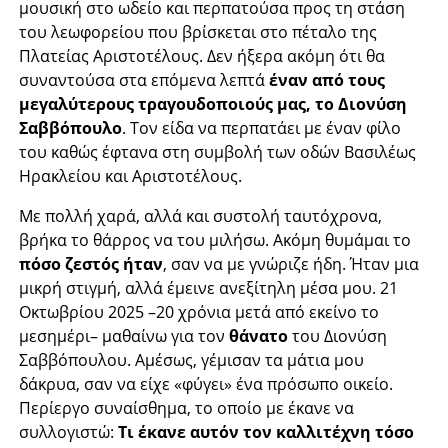
μουσική στο ωδείο και περπατούσα προς τη στάση
του λεωφορείου που βρίσκεται στο πέταλο της
Πλατείας Αριστοτέλους. Δεν ήξερα ακόμη ότι θα
συναντούσα στα επόμενα λεπτά
έναν από τους
μεγαλύτερους τραγουδοποιούς μας, το Διονύση
Σαββόπουλο
. Τον είδα να περπατάει με έναν φίλο
του καθώς έφτανα στη συμβολή των οδών Βασιλέως
Ηρακλείου και Αριστοτέλους.
Με πολλή χαρά, αλλά και συστολή ταυτόχρονα,
βρήκα το θάρρος να του μιλήσω. Ακόμη θυμάμαι το
πόσο ζεστός ήταν
, σαν να με γνώριζε ήδη. Ήταν μια
μικρή στιγμή, αλλά έμεινε ανεξίτηλη μέσα μου. 21
Οκτωβρίου 2025 –20 χρόνια μετά από εκείνο το
μεσημέρι– μαθαίνω για τον
θάνατο
του Διονύση
Σαββόπουλου. Αμέσως, γέμισαν τα μάτια μου
δάκρυα, σαν να είχε «φύγει» ένα πρόσωπο οικείο.
Περίεργο συναίσθημα, το οποίο με έκανε να
συλλογιστώ:
Τι έκανε αυτόν τον καλλιτέχνη τόσο