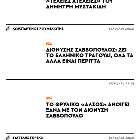
«ΤΈΛΕΙΕΣ ΑΤΈΛΕΙΕΣ» ΤΟΥ
ΔΗΜΉΤΡΗ ΜΥΣΤΑΚΊΔΗ
ΚΩΝΣΤΑΝΤΊΝΟΣ ΡΟΥΜΕΛΙΏΤΗΣ
16/07/19 10:14
ΝΈΑ
ΔΙΟΝΎΣΗΣ ΣΑΒΒΌΠΟΥΛΟΣ: ΖΕΙ
ΤΟ ΕΛΛΗΝΙΚΌ ΤΡΑΓΟΎΔΙ, ΌΛΑ ΤΑ
ΆΛΛΑ ΕΊΝΑΙ ΠΕΡΙΤΤΆ
17/04/19 21:13
ΝΈΑ
ΤΟ ΘΡΥΛΙΚΌ «ΆΛΣΟΣ» ΑΝΟΊΓΕΙ
ΞΑΝΆ ΜΕ ΤΟΝ ΔΙΟΝΎΣΗ
ΣΑΒΒΌΠΟΥΛΟ
ΒΑΓΓΈΛΗΣ ΓΚΡΈΚΟ
15/11/18 13:10