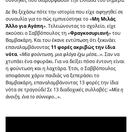
συνθήκες που διαμόρφωσαν την Ελλάδα του σήμερα.
Δε θα ξεχάσω πότε την ιστορία που είχε αφηγηθεί σε
συναυλία για το πώς εμπνεύστηκε το «
Μη Μιλάς
Άλλο για Αγάπη
». Τελειώνοντας το σχολείο, είχε
ακούσει ο Σαββόπουλος τη «
Φραγκοσυριανή
» του
Βαμβακάρη. Και του έκανε εντύπωση ότι ξεκινάει
επαναλαμβάνοντας
11 φορές ακριβώς την ίδια
νότα
. «
Μία φούντωση, μια φλόγα έχω μέσα…
». Σαν να
χτυπάει ένα σφυράκι. Για να δείξει πόσο έντονη είναι
η φούντωση και η λαχτάρα. Έτσι, ο Σαββόπουλος
αποφάσισε χάριν παιδιάς να ξεπεράσει το
Βαμβακάρη, επαναλαμβάνοντας 13 φορές την ίδια
νότα σε τραγούδι! Σε 13 διαδοχικές συλλαβές: «
Μία η
άνοιξη, ένα το σύννεφο…
».