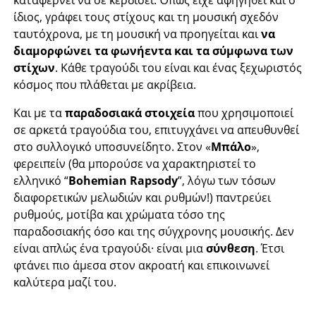
καταφέρνει να σε κερδίσει. Όπως είχε αφηγηθεί και ο
ίδιος, γράφει τους στίχους και τη μουσική σχεδόν
ταυτόχρονα, με τη μουσική να προηγείται και
να
διαμορφώνει τα φωνήεντα και τα σύμφωνα των
στίχων
. Κάθε τραγούδι του είναι και ένας ξεχωριστός
κόσμος που πλάθεται με ακρίβεια.
Και με τα
παραδοσιακά στοιχεία
που χρησιμοποιεί
σε αρκετά τραγούδια του, επιτυγχάνει να απευθυνθεί
στο συλλογικό υποσυνείδητο. Στον «
Μπάλο
»,
φερειπείν (θα μπορούσε να χαρακτηριστεί το
ελληνικό “
Bohemian Rapsody
”, λόγω των τόσων
διαφορετικών μελωδιών και ρυθμών!) παντρεύει
ρυθμούς, μοτίβα και χρώματα τόσο της
παραδοσιακής όσο και της σύγχρονης μουσικής. Δεν
είναι απλώς ένα τραγούδι· είναι μια
σύνθεση
. Έτσι
φτάνει πιο άμεσα στον ακροατή και επικοινωνεί
καλύτερα μαζί του.