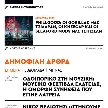
ΑΛΈΞΙΟΣ ΑΝΤΩΝΌΠΟΥΛΟΣ
02/08/26 19:00
ΣΥΝΑΥΛΊΕΣ 2026
PHILLGOOD: ΟΙ GORILLAZ ΜΆΣ
ΤΣΊΛΑΡΑΝ, ΟΙ KNEECAP ΚΑΙ ΟΙ
SLEAFORD MODS ΜΆΣ ΤΣΊΤΩΣΑΝ
ΚΩΣΤΉΣ ΚΟΤΣΏΝΗΣ
01/08/26 12:00
ΔΗΜΟΦΙΛΉ ΆΡΘΡΑ
ΣΉΜΕΡΑ
ΕΒΔΟΜΆΔΑ
ΜΉΝΑΣ
ΟΔΟΙΠΟΡΙΚΌ ΣΤΗ ΜΟΥΣΙΚΉ:
04/08/26
12:00
ΜΟΥΣΙΚΌ ΦΕΣΤΙΒΆΛ ΕΛΆΤΕΙΑΣ,
Η ΌΜΟΡΦΗ ΣΥΝΉΘΕΙΑ ΠΟΥ
ΈΓΙΝΕ ΛΑΤΡΕΊΑ
ΝΊΚΟΣ ΒΕΛΙΏΤΗΣ: «ΣΤΉΝΟΥΜΕ
03/08/26
08:00